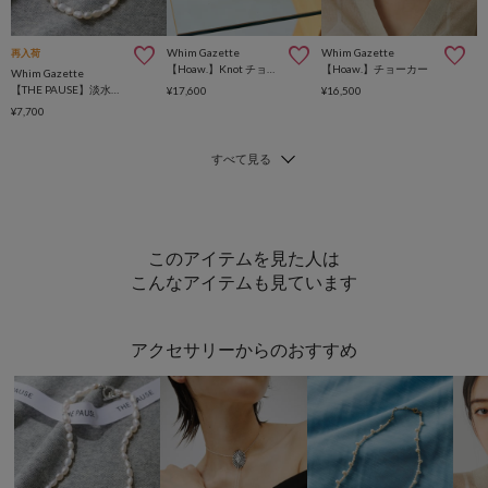
Whim Gazette
Whim Gazette
再入荷
【Hoaw.】Knot チョーカー
【Hoaw.】チョーカー
Whim Gazette
【THE PAUSE】淡水パールショートネックレス
¥17,600
¥16,500
¥7,700
このアイテムを見た人は
こんなアイテムも見ています
アクセサリーからのおすすめ