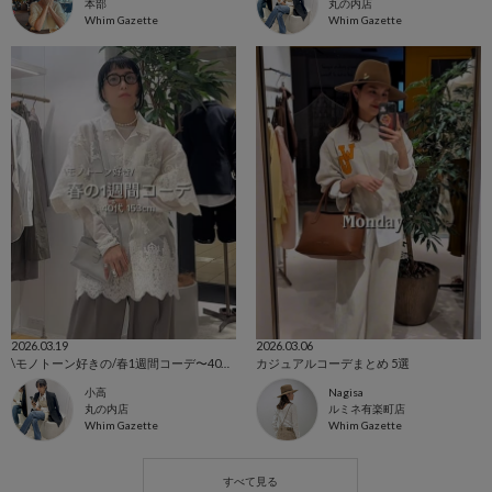
本部
丸の内店
Whim Gazette
Whim Gazette
2026.03.19
2026.03.06
\モノトーン好きの/春1週間コーデ〜40代 153cm〜
カジュアルコーデまとめ 5選
小高
Nagisa
丸の内店
ルミネ有楽町店
Whim Gazette
Whim Gazette