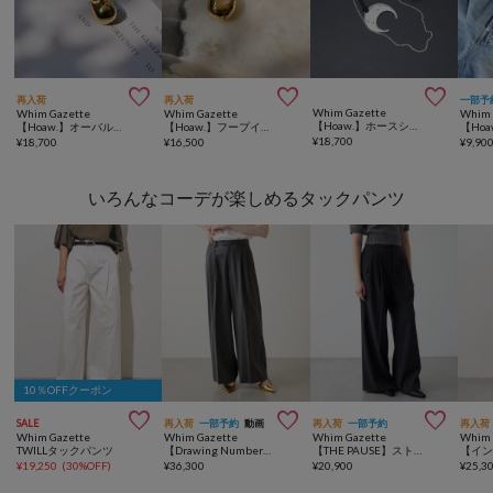



再入荷
再入荷
一部予
Whim Gazette
Whim Gazette
Whim Gazette
Whim 
【Hoaw.】ホースシューアレンジネックレス
【Hoaw.】オーバルシルエットピアス
【Hoaw.】フープイヤリング
¥
18,700
¥
18,700
¥
16,500
¥
9,90
いろんなコーデが楽しめるタックパンツ
10％OFFクーポン



SALE
再入荷
一部予約
動画
再入荷
一部予約
再入荷
Whim Gazette
Whim Gazette
Whim Gazette
Whim 
TWILLタックパンツ
【Drawing Numbers】センタープレスワイドパンツ
【THE PAUSE】ストライプタックパンツ
¥
19,250
(
30%OFF
)
¥
36,300
¥
20,900
¥
25,3