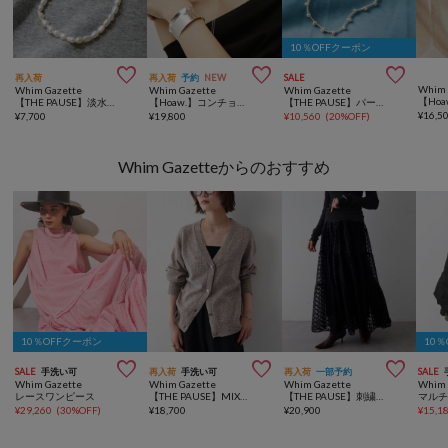
10％OFFクーポン



再入荷
再入荷
予約
NEW
SALE
Whim 
Whim Gazette
Whim Gazette
Whim Gazette
【Ho
【THE PAUSE】淡水パールショートネックレス
【Hoaw.】コンチョループタイネックレス
【THE PAUSE】パールチョーカー
¥
16,5
¥
7,700
¥
19,800
¥
10,560
(
20%OFF
)
Whim Gazetteからのおすすめ
10％OFFクーポン
10



SALE
手洗い可
再入荷
手洗い可
再入荷
一部予約
SALE
Whim Gazette
Whim Gazette
Whim Gazette
Whim 
レースワンピース
【THE PAUSE】MIXヤーンカーディガン
【THE PAUSE】刺繍オーガンジーティアードスカート
¥
29,260
(
30%OFF
)
¥
18,700
¥
20,900
¥
15,1