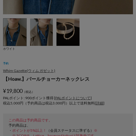
ホワイト
予約
Whim Gazette(ウィム ガゼット)
【Hoaw.】パールチョーカーネックレス
¥
19,800
（税込）
PALポイント: 900
ポイント獲得 [
PALポイントについて
]
税込5,000円（予約商品は税込3,000円）以上で送料無料[
詳細
]
この商品は予約商品です。
予約商品は、
・
ポイントが5%以上！
（会員ステータスに準ずる）
※
※ 3COINS、Lattice、baseyard tokyoは対象外です。