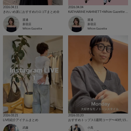
2026.04.11
2026.04.04
きれいめ派におすすめのロゴTまとめ🌼
KATHARINE HAMNETT×Whim Gazette 別注アイテム🩶
渡邊
渡邊
新宿店
新宿店
Whim Gazette
Whim Gazette
2026.03.21
2026.03.20
LIVE紹介アイテムまとめ
おすすめトップス1週間コーデ〜40代 153cm〜
武藤
小高