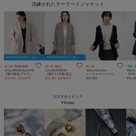
洗練されたテーラードジャケット
MAX15％OFFクーポン
MAX15％OFFクーポン



再入荷
TIME SALE
再入荷
SALE
再入荷
予約
GALLARDAGALANTE
LOUNGEDRESS
Whim Gazette
Whim 
【秋の新色ブラウンが登場】ハーフスリーブジャケット
《累計1.5万枚/洗えてシワになりにくい！》リネンライクシアージャケット
レースカラージャケット
¥
23,760
(
10%OFF
)
¥
18,480
(
20%OFF
)
¥
55,000
¥
36,3
おすすめトピック
Hoaw.