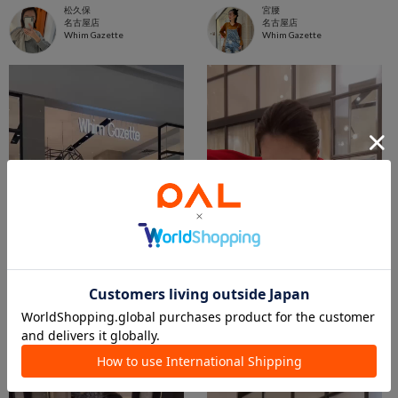
松久保
宮腰
名古屋店
名古屋店
Whim Gazette
Whim Gazette
2026.06.16
2026.04.17
アラフォーママの私が着るチノパンコーディネート。
シアーリブカーディガン/カラー別コーディネート✨
宮腰
松久保
名古屋店
名古屋店
Whim Gazette
Whim Gazette