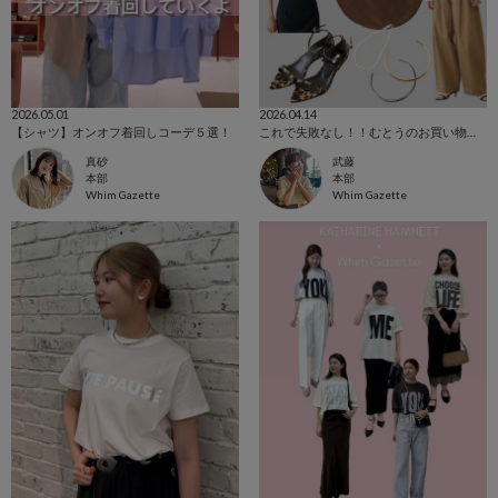
2026.05.01
2026.04.14
【シャツ】オンオフ着回しコーデ５選！
これで失敗なし！！むとうのお買い物計画
真砂
武藤
本部
本部
Whim Gazette
Whim Gazette