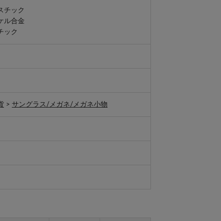
スチック
ケル合金
チック
貨
>
サングラス/メガネ/メガネ小物