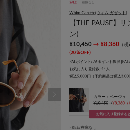
SALE
在庫なし
Whim Gazette(ウィム ガゼット)
【THE PAUSE
ン)
¥10,450
→ ¥8,360
（税
(20％OFF)
PALポイント: 76ポイント獲得 [
PA
お気に入り登録数:
44
人
税込5,000円（予約商品は税込3,0
カラー：ベージュ
¥10,450
→
¥8,360
（
お気に入り登録する
FREE/
在庫なし