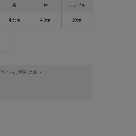
縦
横
テンブル
4.5cm
4.8cm
10cm
プページをご確認ください