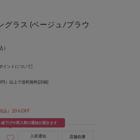
】サングラス (ベージュ/ブラウ
込）
Lポイントについて
]
00円）以上で送料無料[
詳細
]
税込）20％OFF
と値下げや再入荷の通知が届きます
入荷通知
店舗在庫