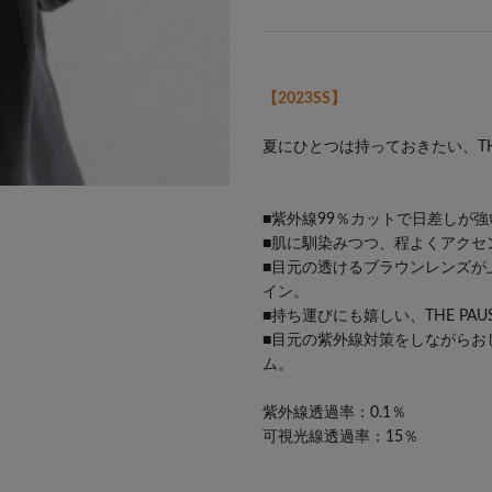
【2023SS】
夏にひとつは持っておきたい、TH
■紫外線99％カットで日差しが
■肌に馴染みつつ、程よくアクセ
■目元の透けるブラウンレンズが
イン。
■持ち運びにも嬉しい、THE PA
■目元の紫外線対策をしながらお
ム。
紫外線透過率：0.1％
可視光線透過率：15％