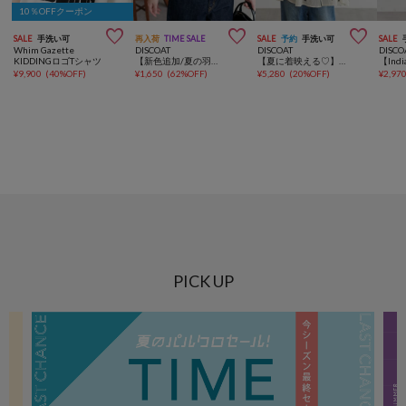
10％OFFクーポン



SALE
手洗い可
再入荷
TIME SALE
SALE
予約
手洗い可
SALE
Whim Gazette
DISCOAT
DISCOAT
DISCO
KIDDINGロゴTシャツ
【新色追加/夏の羽織に♪】ライトスポンディッシュ半袖カーディガン《WEB限定》
【夏に着映える♡】花柄刺繍ブラウス
¥
9,900
(
40%OFF
)
¥
1,650
(
62%OFF
)
¥
5,280
(
20%OFF
)
¥
2,97
PICK UP