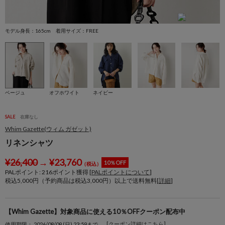
モデル身長：165cm 着用サイズ：FREE
モ
ベージュ
オフホワイト
ネイビー
SALE
在庫なし
Whim Gazette(ウィム ガゼット)
リネンシャツ
¥
26,400
→
¥
23,760
10％OFF
（税込）
PALポイント:
216
ポイント獲得 [
PALポイントについて
]
税込5,000円（予約商品は税込3,000円）以上で送料無料[
詳細
]
【Whim Gazette】対象商品に使える10％OFFクーポン配布中
[クーポン詳細はこちら]
使用期限： 2026/08/09 (日) 23:59まで