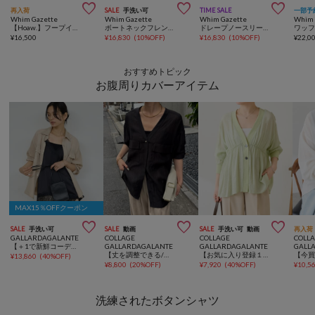



再入荷
SALE
手洗い可
TIME SALE
一部予
Whim Gazette
Whim Gazette
Whim Gazette
Whim 
【Hoaw.】フープイヤリング
ボートネックフレンチスリーブプルオーバー
ドレープノースリーブブラウス
¥
16,500
¥
16,830
(
10%OFF
)
¥
16,830
(
10%OFF
)
¥
22,0
おすすめトピック
お腹周りカバーアイテム
MAX15％OFFクーポン



SALE
手洗い可
SALE
動画
SALE
手洗い可
動画
再入荷
GALLARDAGALANTE
COLLAGE
COLLAGE
COLL
【＋1で新鮮コーデ】レースキャミチュニック
GALLARDAGALANTE
GALLARDAGALANTE
GALL
【丈を調整できる/秋まで着れる】ヴィンテージライクオーバーシャツ/シアー
【お気に入り登録１万超/軽量/体型カバー】ギャザー切替シアーシャツカーディガン
¥
13,860
(
40%OFF
)
¥
8,800
(
20%OFF
)
¥
7,920
(
40%OFF
)
¥
10,5
洗練されたボタンシャツ