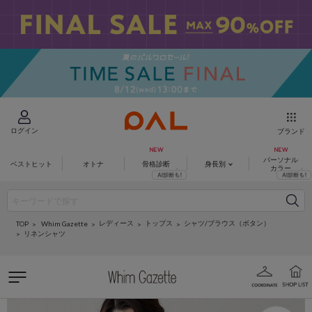
ログイン
ブランド
パーソナル
ベストヒット
オトナ
骨格診断
身長別
カラー
レディース
トップス
シャツ/ブラウス（ボタン）
Whim Gazette
TOP
リネンシャツ