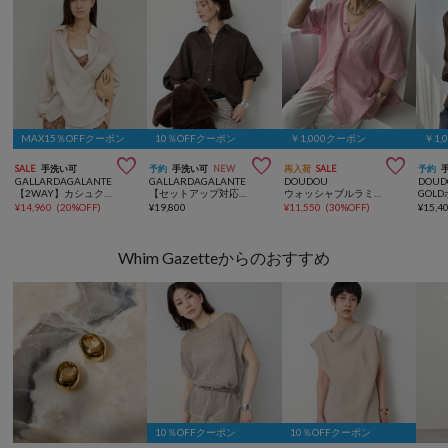
MAX15％OFFクーポン
10％OFFクーポン
￥1,000クーポン
￥1,



SALE
手洗い可
予約
手洗い可
NEW
再入荷
SALE
予約
GALLARDAGALANTE
GALLARDAGALANTE
DOUDOU
DOUD
【2WAY】カシュクールローンシャツ
【セットアップ対応】リヨセルドルマンシャツ
ウォッシャブルラミーバックフレアVVブラウス
GOL
¥
14,960
(
20%OFF
)
¥
19,800
¥
11,550
(
30%OFF
)
¥
15,4
Whim Gazetteからのおすすめ
10％OFFクーポン
10％OFFクーポン