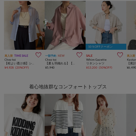
10％OFFクーポン



再入荷
TIME SALE
一部予約
NEW
SALE
再入荷
Chez toi
Chez toi
Whim Gazette
Kasta
【程よい透け感】シアーストライプシャツ
【夏も羽織れる】【体型カバー】バックタックセミシアーシャツ
リネンシャツ
¥
4,928
(
20%OFF
)
¥
5,940
¥
13,200
(
50%OFF
)
¥
6,49
着心地抜群なコンフォートトップス