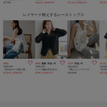
¥
7,700
¥
4,620
(
30%OFF
)
¥
1,100
(
84%OFF
)
¥
3,56
レイヤード映えするレーストップス



SALE
SALE
動画
手洗い可
NEW
手洗い可
再入荷
DISCOAT
DISCOAT
DOUDOU
CIAOP
【Noka/+1で抜け感を作る】サイドレースキャミチュニック
レース編み衿付きカーディガン
【高レビューアイテム】刺繍前後2WAYレースタンク
¥
3,850
(
30%OFF
)
¥
990
(
82%OFF
)
¥
10,890
¥
2,75