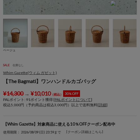
ベージュ
SALE
在庫なし
Whim Gazette(ウィム ガゼット)
【The Bagmati】ワンハンドルカゴバッグ
¥
14,300
→
¥
10,010
30％OFF
（税込）
PALポイント:
91
ポイント獲得 [
PALポイントについて
]
税込5,000円（予約商品は税込3,000円）以上で送料無料[
詳細
]
【Whim Gazette】対象商品に使える10％OFFクーポン配布中
[クーポン詳細はこちら]
使用期限： 2026/08/09 (日) 23:59まで