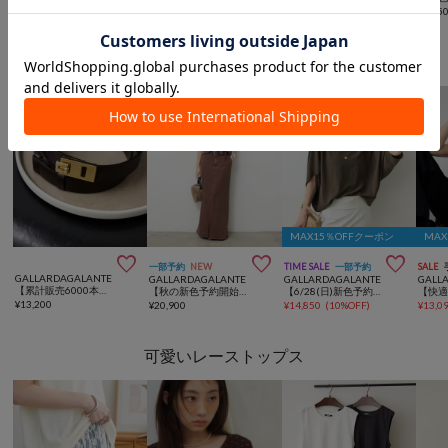
¥
7,920
(
40%OFF
)
¥
10,450
¥
4,95
GALLARDAGALANTEからのおすすめ
MAX15％OFFクーポン
MA



一部予約
NEW
TIME SALE
一部予約
SALE
GALLARDAGALANTE
GALLARDAGALANTE
GALLARDAGALANTE
GALL
【累計販売6000本以上！】《ウエスト調整自由自在》スクエアバックルベルト
【秋の新色予約開始】【3サイズ展開/セットアップ対応】リヨセルスリットスカート
【6/28(日)新色予約開始】【セットアップ対応】夏に最適！ドルマンジャージープルオーバー
¥
13,200
¥
20,900
¥
14,850
(
10%OFF
)
¥
13,0
可愛いレーストップス