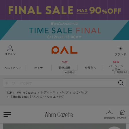
ログイン
ブランド
パーソナル
ベストヒット
オトナ
骨格診断
身長別
カラー
レディース
バッグ
かごバッグ
Whim Gazette
TOP
【The Bagmati】ワンハンドルカゴバッグ