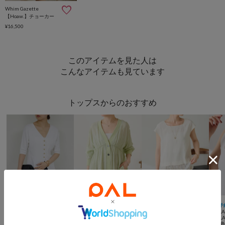
Whim Gazette
【Hoaw.】チョーカー
¥16,500
このアイテムを見た人は
こんなアイテムも見ています
トップスからのおすすめ
MAX15％OFFクーポン



SALE
手洗い可
SALE
手洗い可
動画
予約
手洗い可
NEW
一部予
GALLARDAGALANTE
COLLAGE
COLLAGE
COLL
【晩夏に映える一枚着】ペプラムニットカーデ
GALLARDAGALANTE
GALLARDAGALANTE
GALL
【お気に入り登録１万超/軽量/体型カバー】ギャザー切替シアーシャツカーディガン
【前後２WAY】レースコンビフレンチブラウス
¥
15,400
(
30%OFF
)