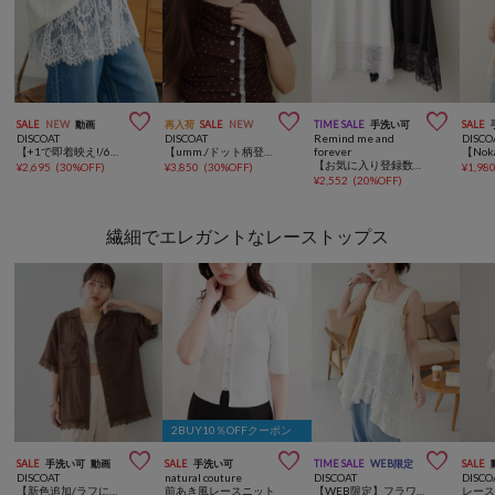



SALE
NEW
動画
再入荷
SALE
NEW
TIME SALE
手洗い可
SALE
DISCOAT
DISCOAT
Remind me and
DISCO
【+1で即着映え!/6色展開】裾レース切替キャミソール
【umm./ドット柄登場♪8色展開】レースレイヤードドレープ半袖プルオーバー
forever
【お気に入り登録数1万突破！】【プチプラ/即着映え！】裾レースノースリプルオーバー
¥
2,695
(
30%OFF
)
¥
3,850
(
30%OFF
)
¥
1,98
¥
2,552
(
20%OFF
)
繊細でエレガントなレーストップス
2BUY10％OFFクーポン



SALE
手洗い可
動画
SALE
手洗い可
TIME SALE
WEB限定
SALE
DISCOAT
natural couture
DISCOAT
DISCO
【新色追加/ラフに着れる♡】レース使い開襟シャツ
前あき風レースニット
【WEB限定】フラワーレースキャミチュニック