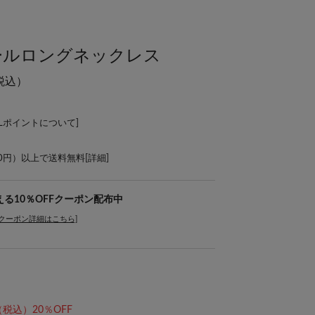
パールロングネックレス
税込）
ALポイントについて
]
00円）以上で送料無料[
詳細
]
使える10％OFFクーポン配布中
[クーポン詳細はこちら]
（税込）20％OFF