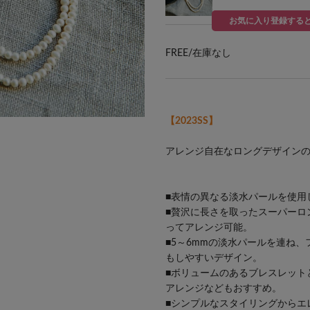
お気に入り登録する
FREE/
在庫なし
【2023SS】
アレンジ自在なロングデザイン
■表情の異なる淡水パールを使用
■贅沢に長さを取ったスーパーロ
ってアレンジ可能。
■5～6mmの淡水パールを連ね
もしやすいデザイン。
■ボリュームのあるブレスレット
アレンジなどもおすすめ。
■シンプルなスタイリングからエ