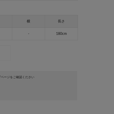
横
長さ
-
180cm
プページをご確認ください