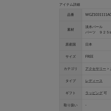
アイテム詳細
品番
WGZ1031111A0
淡水パール
素材
パーツ ９２５sil
原産国
日本
サイズ
FREE
カテゴリ
アクセサリー
>
タイプ
レディース
ギフト
ラッピング
可
取り扱い
-