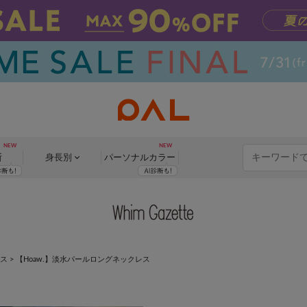
断
身長別
パーソナル
カラー
ス
>
【Hoaw.】淡水パールロングネックレス