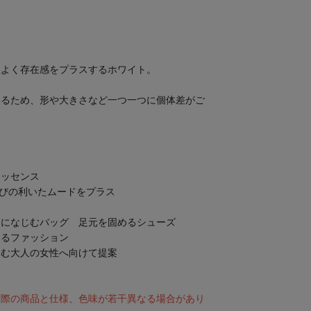
程よく存在感をプラスするホワイト。
いるため、形や大きさなど一つ一つに個体差がご
。
エッセンス
びの利いたムードをプラス
節になじむバッグ 足元を固めるシューズ
するファッション
しむ大人の女性へ向けて提案
実際の商品と仕様、色味が若干異なる場合があり