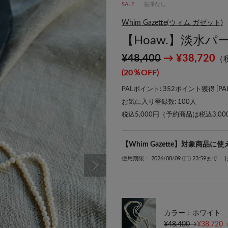
SALE
在庫なし
Whim Gazette(ウィム ガゼット)
【Hoaw.】淡水
¥48,400
→ ¥38,720
（
(20％OFF)
PALポイント: 352ポイント獲得 [
P
お気に入り登録数:
100
人
税込5,000円（予約商品は税込3,0
【Whim Gazette】対象商品に
使用期限： 2026/08/09 (日) 23:59まで
カラー：ホワイト
¥48,400
→
¥38,720