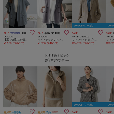
10％OFFクーポン
10



SALE
WEB限定
動画
SALE
手洗い可
動画
SALE
SALE
DISCOAT
DISCOAT
Whim Gazette
Whim 
【夏も快適/二の腕・腰回り着痩せ】リネンライク半袖シャツジャケット《WEB限定》
ライトテックリネンジレ
リネンライクダブルテーラードジャケット
¥
3,850
(
50%OFF
)
¥
1,980
(
74%OFF
)
¥
24,750
(
50%OFF
)
¥
20,9
おすすめトピック
新作アウター
10％OFFクーポン
10



再入荷
一部予約
再入荷
予約
NEW
SALE
SALE