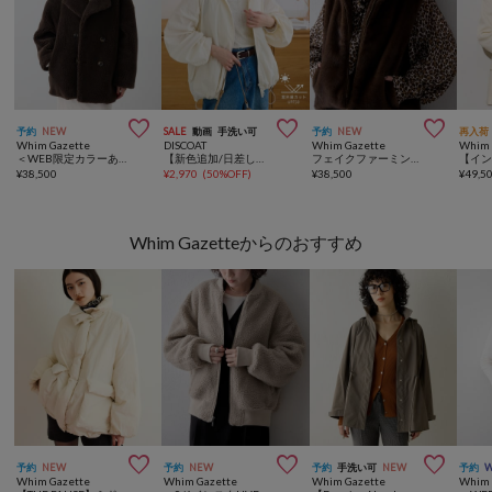



予約
NEW
SALE
動画
手洗い可
予約
NEW
再入荷
Whim Gazette
DISCOAT
Whim Gazette
Whim 
＜WEB限定カラーあり＞【THE PAUSE】ボアダブルコート
【新色追加/日差しから守るUPF50】UVカットスタンドシャツブルゾン
フェイクファーミンクジレ
¥
38,500
¥
2,970
(
50%OFF
)
¥
38,500
¥
49,5
Whim Gazetteからのおすすめ



予約
NEW
予約
NEW
予約
手洗い可
NEW
予約
Whim Gazette
Whim Gazette
Whim Gazette
Whim 