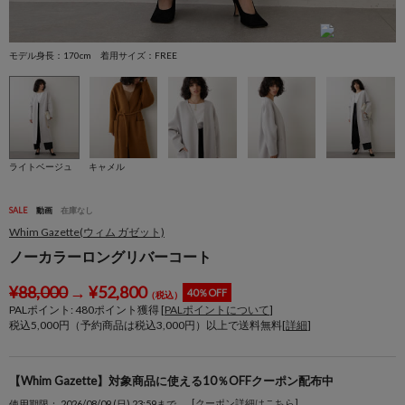
モデル身長：170cm 着用サイズ：FREE
モ
ライトベージュ
キャメル
SALE
動画
在庫なし
Whim Gazette(ウィム ガゼット)
ノーカラーロングリバーコート
¥
88,000
→
¥
52,800
40％OFF
（税込）
PALポイント:
480
ポイント獲得 [
PALポイントについて
]
税込5,000円（予約商品は税込3,000円）以上で送料無料[
詳細
]
【Whim Gazette】対象商品に使える10％OFFクーポン配布中
[クーポン詳細はこちら]
使用期限： 2026/08/09 (日) 23:59まで