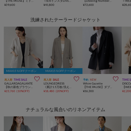
【THE PAUSE】ミドルダウンコート
＜8/6インスタLIVEご紹介アイテム＞【THE PAUSE】ボアリバーシブルMA-1
【Drawing Numbers】撥水ナイロンタフタハーフコート
¥
39,600
¥
41,800
¥
72,600
¥
28,6
洗練されたテーラードジャケット
MAX15％OFFクーポン
MAX15％OFFクーポン



再入荷
TIME SALE
再入荷
SALE
予約
NEW
TIME 
GALLARDAGALANTE
LOUNGEDRESS
Whim Gazette
DISCO
【秋の新色ブラウンが登場】ハーフスリーブジャケット
《累計1.5万枚/洗えてシワになりにくい！》リネンライクシアージャケット
【THE PAUSE】ダブルジャケット
¥
23,760
(
10%OFF
)
¥
18,480
(
20%OFF
)
¥
36,300
¥
2,20
ナチュラルな風合いのリネンアイテム