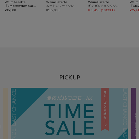
Whim Gazette
Whim Gazette
Whim Gazette
Whim 
【umbro×Whim Gazette】 スタンドカラーブルゾン
ムートンフードジレ
ギンガムチェックジャケット
¥
36,300
¥
132,000
¥
53,460
(
10%OFF
)
¥
25,4
PICK UP