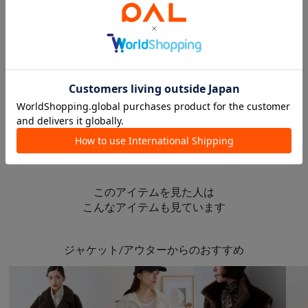
2021.12.04
2021.11.25
普段使いにお勧め【タートルニット】
【Col Pierrot】Part2
名古屋店 スタッフ
玉川高島屋S・C店 スタッフ
名古屋店
玉川高島屋S・C店
Whim Gazette
Whim Gazette
このアイテムを見た人は
こんなアイテムも見ています
ジャケット/アウターからのおすすめ