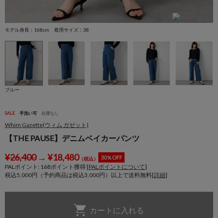
モデル身長：168cm 着用サイズ：38
モ
ブルー
SALE
手洗い可
在庫なし
Whim Gazette(ウィム ガゼット)
【THE PAUSE】デニムベイカーパンツ
¥
26,400
→
¥
18,480
30％OFF
（税込）
PALポイント:
168
ポイント獲得 [
PALポイントについて
]
税込5,000円（予約商品は税込3,000円）以上で送料無料[
詳細
]