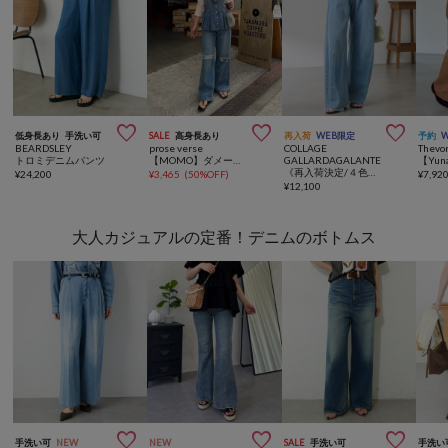



低身長あり
手洗い可
SALE
高身長あり
再入荷
WEB限定
予約
BEARDSLEY
prose verse
COLLAGE
Thevo
トロミデニムパンツ
【MOMO】ダメージストレッチストレートデニム
GALLARDAGALANTE
《再入荷決定/４色６サイズ展開》【累計販売2.6万本】ブルージュデニム
¥
24,200
¥
3,465
(
50%OFF
)
¥
7,92
¥
12,100
大人カジュアルの定番！デニムのボトムス



手洗い可
NEW
NEW
SALE
手洗い可
手洗い