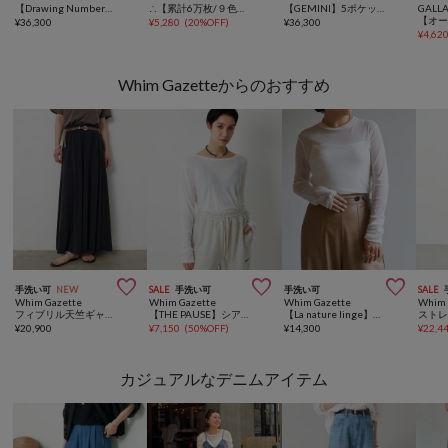
【Drawing Numbers】センタープレスワイドパンツ
∴【累計6万枚/９色5サイズ展開】スタイルアップ柔らかワイドイージーパンツ
【GEMINI】5ポケットデニムパンツ
GALL
¥
36,300
¥
5,280
(
20%OFF
)
¥
36,300
¥
4,62
Whim Gazetteからのおすすめ



手洗い可
NEW
SALE
手洗い可
手洗い可
SALE
Whim Gazette
Whim Gazette
Whim Gazette
Whim 
フィブリル天竺ギャザースカート
【THE PAUSE】シアーフライスロンTEE
【La nature linge】シアーチュールプルオーバー
スト
¥
20,900
¥
7,150
(
50%OFF
)
¥
14,300
¥
22,4
カジュアルなデニムアイテム