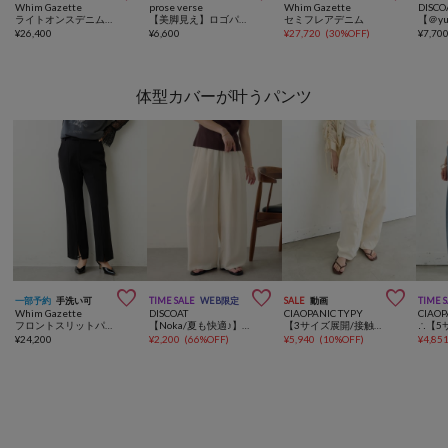
Whim Gazette
prose verse
Whim Gazette
DISCO
ライトオンスデニムパンツ
【美脚見え】ロゴパッチ付きストレッチフレアデニム
セミフレアデニム
¥
26,400
¥
6,600
¥
27,720
(
30%OFF
)
¥
7,70
体型カバーが叶うパンツ



一部予約
手洗い可
TIME SALE
WEB限定
SALE
動画
TIME 
Whim Gazette
DISCOAT
CIAOPANIC TYPY
CIAOP
フロントスリットパンツ
【Noka/夏も快適♪】ヨウリュウワイドパンツ《WEB限定》
【3サイズ展開/接触冷感】ピコレースツイルバレルパンツ
¥
24,200
¥
2,200
(
66%OFF
)
¥
5,940
(
10%OFF
)
¥
4,85