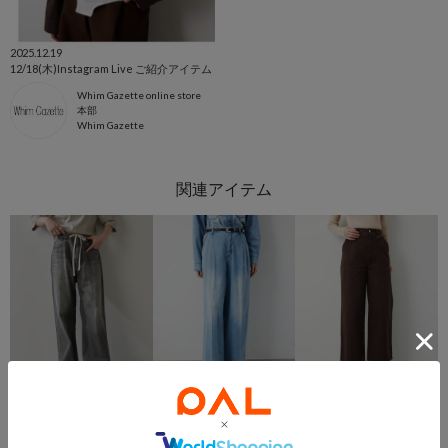
2025.12.19
12/18(木)Instagram Live ご紹介アイテム
Whim Gazette online store
本部
Whim Gazette
SALE
NEW
SALE
Whim Gazette
Whim Gazette
Whim Gazette
ドロストデニムパンツ
ライトオンスデニムパンツ
【THE PAUSE】コットンツイルベイカーパンツ