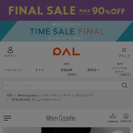
ログイン
ブランド
パーソナル
ベストヒット
オトナ
骨格診断
身長別
カラー
レディース
パンツ
デニムパンツ
Whim Gazette
TOP
【THE PAUSE】デニムベイカーパンツ