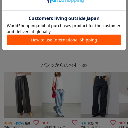
¥23,100
(30%OFF)
¥26,400
¥11,550
(50%OFF)
このアイテムを見た人は
こんなアイテムも見ています
パンツからのおすすめ



再入荷
一部予約
動画
SALE
予約
手洗い可
SALE
Whim Gazette
CIAOPANIC TYPY
Whim Gazette
COLL