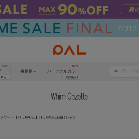
断
身長別
パーソナル
カラー
ットソー
>
【THE PAUSE】THE PAUSE刺繍Tシャツ