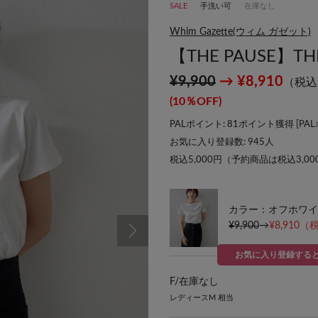
SALE
手洗い可
在庫なし
Whim Gazette(ウィム ガゼット)
【THE PAUSE】T
¥9,900
→ ¥8,910
（税込
(10％OFF)
PALポイント: 81ポイント獲得 [
PA
お気に入り登録数:
945
人
税込5,000円（予約商品は税込3,0
カラー：オフホワイ
¥9,900
→
¥8,910
（税
お気に入り登録する
F/
在庫なし
レディースM 相当