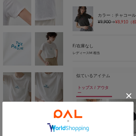
カラー：チャコール
¥9,900
→
¥8,910
（税
F/
在庫なし
レディースM 相当