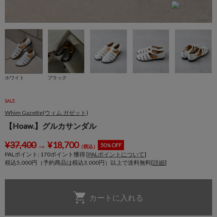
ホワイト
ブラック
SALE
Whim Gazette(ウィム ガゼット)
【Hoaw.】グルカサンダル
¥
37,400
→
¥
18,700
50％OFF
（税込）
PALポイント:
170
ポイント獲得 [
PALポイントについて
]
税込5,000円（予約商品は税込3,000円）以上で送料無料[
詳細
]