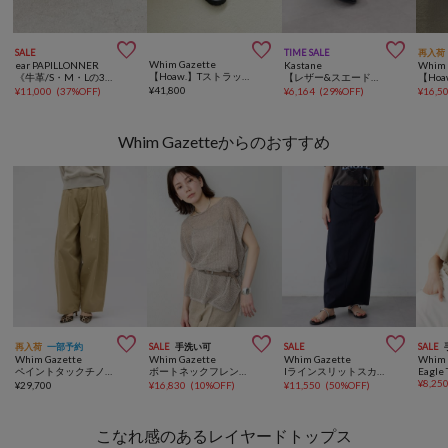



SALE
TIME SALE
再入荷
Whim Gazette
ear PAPILLONNER
Kastane
Whim 
【Hoaw.】Tストラップローファー
《牛革/S・M・Lの3サイズ展開》グルカサンダル【SUM1 STYLE(スミスタイル)】
【レザー&スエード】グルカサンダル
¥
41,800
¥
11,000
(
37%OFF
)
¥
6,164
(
29%OFF
)
¥
16,5
Whim Gazetteからのおすすめ



再入荷
一部予約
SALE
手洗い可
SALE
SALE
Whim Gazette
Whim Gazette
Whim Gazette
Whim 
ペイントタックチノパンツ
ボートネックフレンチスリーブプルオーバー
Iラインスリットスカート
Eagle 
¥
8,25
¥
29,700
¥
16,830
(
10%OFF
)
¥
11,550
(
50%OFF
)
こなれ感のあるレイヤードトップス