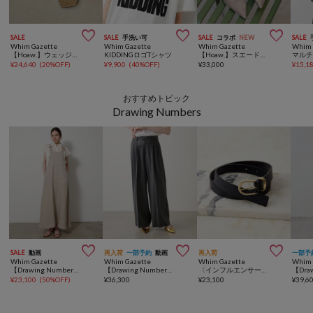



SALE
SALE
手洗い可
SALE
コラボ
NEW
SALE
Whim Gazette
Whim Gazette
Whim Gazette
Whim 
【Hoaw.】ウェッジトングサンダル
KIDDINGロゴTシャツ
【Hoaw.】スエードポインテッドパンプス
¥
24,640
(
20%OFF
)
¥
9,900
(
40%OFF
)
¥
33,000
¥
15,1
おすすめトピック
Drawing Numbers



SALE
動画
再入荷
一部予約
動画
再入荷
一部予
Whim Gazette
Whim Gazette
Whim Gazette
Whim 
【Drawing Numbers】フェイクリネンサロペットワンピース
【Drawing Numbers】センタープレスワイドパンツ
〈インフルエンサーコラボ〉【Drawing Numbers】ナローベルト
¥
23,100
(
50%OFF
)
¥
36,300
¥
23,100
¥
39,6