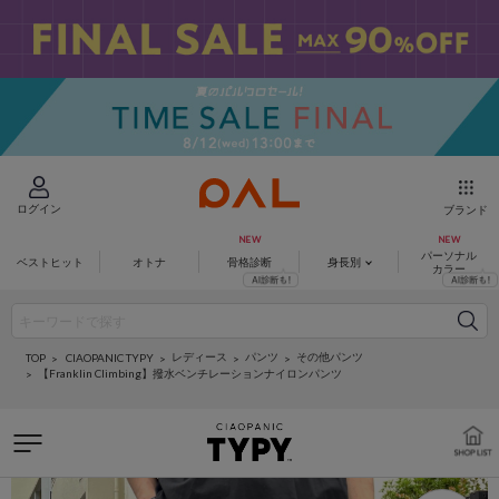
ログイン
ブランド
パーソナル
ベストヒット
オトナ
骨格診断
身長別
カラー
レディース
パンツ
その他パンツ
CIAOPANIC TYPY
TOP
【Franklin Climbing】撥水ベンチレーションナイロンパンツ