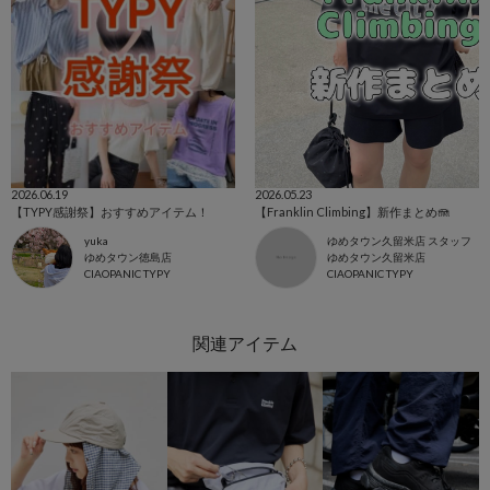
2026.06.19
2026.05.23
【TYPY感謝祭】おすすめアイテム！
【Franklin Climbing】新作まとめ🪼
yuka
ゆめタウン久留米店 スタッフ
ゆめタウン徳島店
ゆめタウン久留米店
CIAOPANIC TYPY
CIAOPANIC TYPY