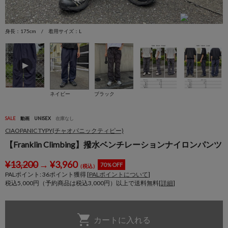
身長：175cm / 着用サイズ：L
身
ネイビー
ブラック
SALE
動画
UNISEX
在庫なし
CIAOPANIC TYPY(チャオパニックティピー)
【Franklin Climbing】撥水ベンチレーションナイロンパンツ
¥
13,200
→
¥
3,960
70％OFF
（税込）
PALポイント:
36
ポイント獲得 [
PALポイントについて
]
税込5,000円（予約商品は税込3,000円）以上で送料無料[
詳細
]