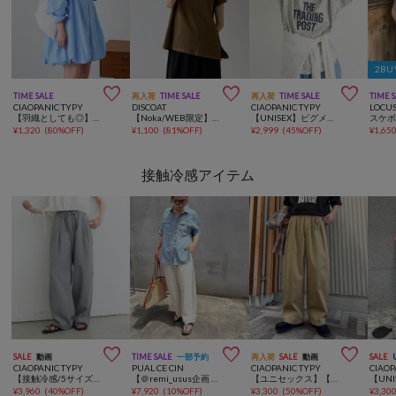
2BU



TIME SALE
再入荷
TIME SALE
再入荷
TIME SALE
TIME 
CIAOPANIC TYPY
DISCOAT
CIAOPANIC TYPY
LOCU
【羽織としても◎】アソート柄裾バルーンチュニックブラウス
【Noka/WEB限定】ワイドリブフレンチTシャツ
【UNISEX】ピグメント加工ラグランワッフルヘンリーTEE
スケボ
¥
1,320
(
80%OFF
)
¥
1,100
(
81%OFF
)
¥
2,999
(
45%OFF
)
¥
1,65
接触冷感アイテム



SALE
動画
TIME SALE
一部予約
再入荷
SALE
動画
SALE
CIAOPANIC TYPY
PUAL CE CIN
CIAOPANIC TYPY
CIAOP
【接触冷感/5サイズ展開】テックリネンウエスト紐ベルトワイドイージースラックス
【＠remi_usus企画 / 接触冷感+抗菌】カーブシルエットカットソーパンツ
【ユニセックス】【接触冷感・洗濯可】2タックアソートワイドスラックス/デニム/チノ
¥
3,960
(
40%OFF
)
¥
7,920
(
10%OFF
)
¥
3,300
(
50%OFF
)
¥
3,30