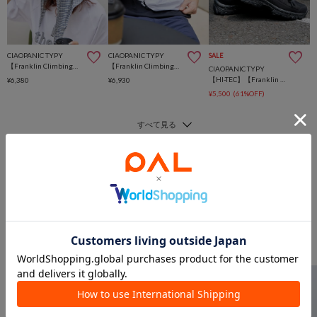
CIAOPANIC TYPY
CIAOPANIC TYPY
SALE
【Franklin Climbing】撥水ナイロンロゴ刺繍キャップ
【Franklin Climbing】撥水ナイロンウエストポーチ
CIAOPANIC TYPY
【HI-TEC】【Franklin Climbing】別注ENDEVOR/防水性/抗菌防臭
¥6,380
¥6,930
¥5,500
(61%OFF)
このアイテムを見た人は
こんなアイテムも見ています
パンツからのおすすめ