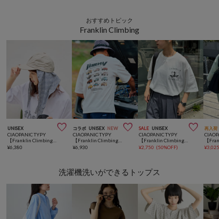
おすすめトピック
Franklin Climbing



UNISEX
コラボ
UNISEX
NEW
SALE
UNISEX
再入荷
CIAOPANIC TYPY
CIAOPANIC TYPY
CIAOPANIC TYPY
CIAOP
【Franklin Climbing】撥水ナイロンロゴ刺繍キャップ
【Franklin Climbing×JIMNY】ジムニーコレクションTee
【Franklin Climbing】ブルドッグスケボー半袖Tee
¥
6,380
¥
6,930
¥
2,750
(
50%OFF
)
¥
3,02
洗濯機洗いができるトップス