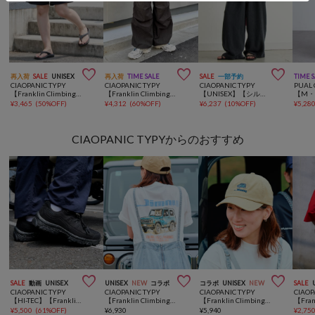



再入荷
SALE
UNISEX
再入荷
TIME SALE
SALE
一部予約
TIME 
CIAOPANIC TYPY
CIAOPANIC TYPY
CIAOPANIC TYPY
PUAL 
【Franklin Climbing】 水陸両用バギーショーツ/ハーフパンツ
【Franklin Climbing】ユニセックス/ナイロンパンツ/アルパインスノーカモパンツ
【UNISEX】【シルエット調整可】ピグメント加工ワッフルイージーパンツ/WEB限定カラーあり
¥
3,465
(
50%OFF
)
¥
4,312
(
60%OFF
)
¥
6,237
(
10%OFF
)
¥
5,28
CIAOPANIC TYPYからのおすすめ



SALE
動画
UNISEX
UNISEX
NEW
コラボ
コラボ
UNISEX
NEW
SALE
CIAOPANIC TYPY
CIAOPANIC TYPY
CIAOPANIC TYPY
CIAOP
【HI-TEC】【Franklin Climbing】別注ENDEVOR/防水性/抗菌防臭
【Franklin Climbing×JIMNY】CATグラフィックTee
【Franklin Climbing×JIMNY】ジムニー刺繍ロゴキャップ
¥
5,500
(
61%OFF
)
¥
6,930
¥
5,940
¥
2,75