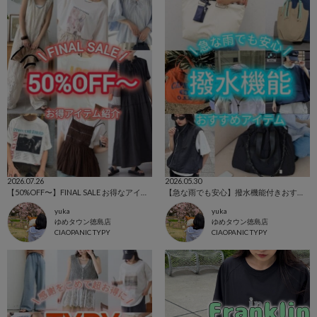
2026.07.26
2026.05.30
【50%OFF〜】FINAL SALE お得なアイテム紹介！
【急な雨でも安心】撥水機能付きおすすめアイテム！
yuka
yuka
ゆめタウン徳島店
ゆめタウン徳島店
CIAOPANIC TYPY
CIAOPANIC TYPY