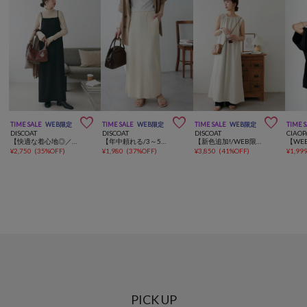



TIME SALE
WEB限定
TIME SALE
WEB限定
TIME SALE
WEB限定
TIME 
DISCOAT
DISCOAT
DISCOAT
CIAOP
【快適な着心地◎／ベストセラー】マキシキャミワンピース《WEB限定》
【年中頼れる/3～5サイズ展開/リピーター多数◎】リブカットナロースカート《WEB限定》
【新色追加!/WEB限定】衿ギャザーノースリワンピース
¥
2,750
(
35%OFF
)
¥
1,980
(
37%OFF
)
¥
3,850
(
41%OFF
)
¥
1,99
PICK UP