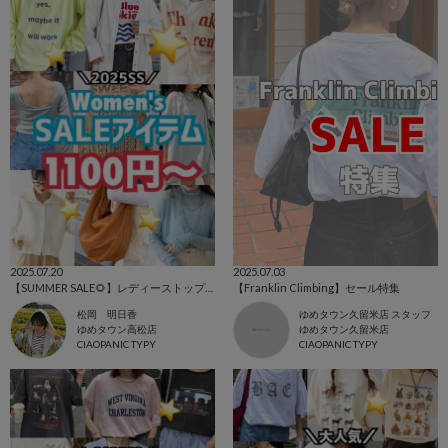
2025.07.20
2025.07.03
【SUMMER SALE🌻】レディーストップス！
【Franklin Climbing】セール特集
松岡 明日香
ゆめタウン久留米店 スタッフ
ゆめタウン高松店
ゆめタウン久留米店
CIAOPANIC TYPY
CIAOPANIC TYPY