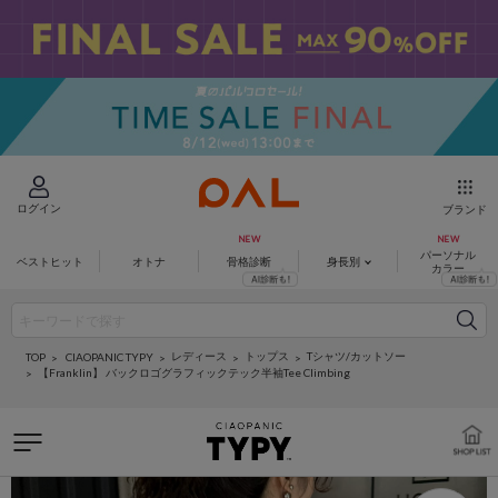
ログイン
ブランド
パーソナル
ベストヒット
オトナ
骨格診断
身長別
カラー
レディース
トップス
Tシャツ/カットソー
CIAOPANIC TYPY
TOP
【Franklin】 バックロゴグラフィックテック半袖Tee Climbing