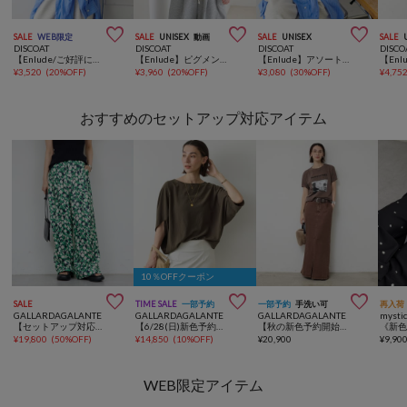



SALE
WEB限定
SALE
UNISEX
動画
SALE
UNISEX
SALE
DISCOAT
DISCOAT
DISCOAT
DISCO
【Enlude/ご好評につき新色追加！】アソート縦長ナンバーロゴTシャツ《ユニセックス》
【Enlude】ピグメントアソートバンドTシャツ《ユニセックス》
【Enlude】アソートローカルペーパーTシャツ《ユニセックス》
¥
3,520
(
20%OFF
)
¥
3,960
(
20%OFF
)
¥
3,080
(
30%OFF
)
¥
4,75
おすすめのセットアップ対応アイテム
10％OFFクーポン



SALE
TIME SALE
一部予約
一部予約
手洗い可
再入荷
GALLARDAGALANTE
GALLARDAGALANTE
GALLARDAGALANTE
mysti
【セットアップ対応】プリントパンツ
【6/28(日)新色予約開始】【セットアップ対応】夏に最適！ドルマンジャージープルオーバー
【秋の新色予約開始】【3サイズ展開/セットアップ対応】リヨセルスリットスカート
¥
19,800
(
50%OFF
)
¥
14,850
(
10%OFF
)
¥
20,900
¥
9,90
WEB限定アイテム