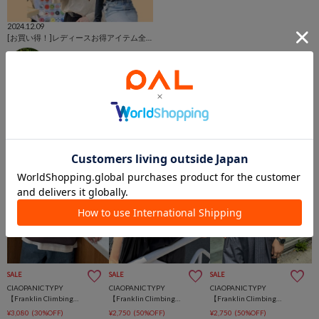
2024.12.09
[お買い得！]レディースお得アイテム全部見せしちゃいます♪
坂本 樹里
ゆめタウン高松店
CIAOPANIC TYPY
SALE
SALE
SALE
CIAOPANIC TYPY
CIAOPANIC TYPY
CIAOPANIC TYPY
【Franklin Climbing】ユニセックスヘンリーネック半袖Tee
【Franklin Climbing】グラフィックバックロゴ半袖Tee
【Franklin Climbing】ブルドッグスケボー半袖Tee
¥3,080
(30%OFF)
¥2,750
(50%OFF)
¥2,750
(50%OFF)