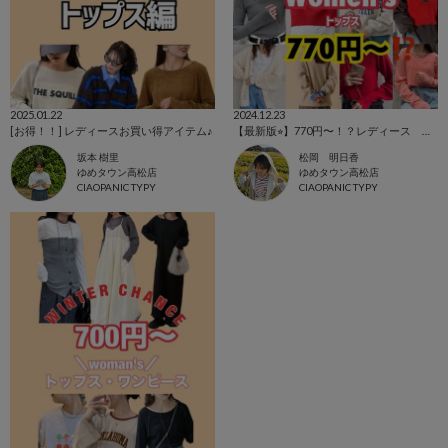
2025.01.22
2024.12.23
[お得！！] レディースお買い得アイテム♪
【最新版⭐︎】770円〜！？レディース トップス SALEアイテム！！
坂本 樹里
松岡 明日香
ゆめタウン高松店
ゆめタウン高松店
CIAOPANIC TYPY
CIAOPANIC TYPY