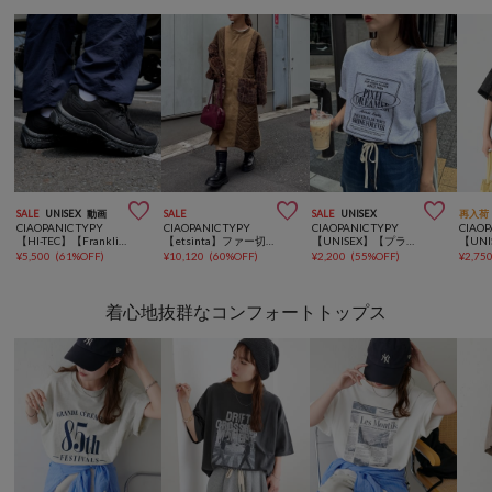



SALE
UNISEX
動画
SALE
SALE
UNISEX
再入荷
CIAOPANIC TYPY
CIAOPANIC TYPY
CIAOPANIC TYPY
CIAOP
【HI-TEC】【Franklin Climbing】別注ENDEVOR/防水性/抗菌防臭
【etsinta】ファー切替ノーカラーキルティングコート
【UNISEX】【プラスサイズあり】スクエア総刺繍ロゴTシャツ
¥
5,500
(
61%OFF
)
¥
10,120
(
60%OFF
)
¥
2,200
(
55%OFF
)
¥
2,75
着心地抜群なコンフォートトップス