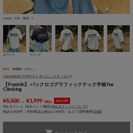
model：158 着用：L
m
ホワイト
ブラック
SALE
UNISEX
在庫なし
CIAOPANIC TYPY(チャオパニックティピー)
【Franklin】 バックロゴグラフィックテック半袖Tee
Climbing
¥
5,500
→
¥
1,999
63％OFF
（税込）
PALポイント:
18
ポイント獲得 [
PALポイントについて
]
税込5,000円（予約商品は税込3,000円）以上で送料無料[
詳細
]