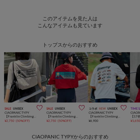
このアイテムを見た人は
こんなアイテムも見ています
トップスからのおすすめ



SALE
UNISEX
SALE
UNISEX
コラボ
NEW
UNISEX
TIME 
CIAOPANIC TYPY
CIAOPANIC TYPY
CIAOPANIC TYPY
CIAOP
【Franklin Climbing】グラフィックバックロゴ半袖Tee
【Franklin Climbing】バックロゴ半袖Tee
【Franklin Climbing×JIMNY】ジムニーコレクションTee
¥
2,750
(
50%OFF
)
¥
2,750
(
50%OFF
)
¥
6,930
¥
1,65
CIAOPANIC TYPYからのおすすめ