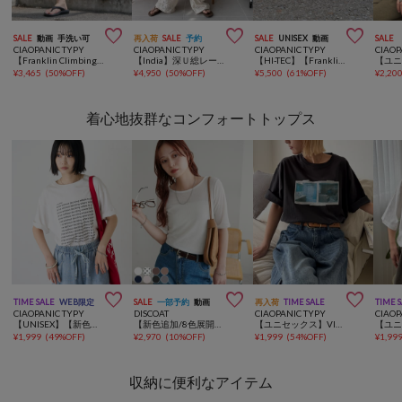



SALE
動画
手洗い可
再入荷
SALE
予約
SALE
UNISEX
動画
SALE
CIAOPANIC TYPY
CIAOPANIC TYPY
CIAOPANIC TYPY
CIAOP
【Franklin Climbing】 水陸両用バギーショーツ/ハーフパンツ
【India】深Ｕ総レースオールインワン
【HI-TEC】【Franklin Climbing】別注ENDEVOR/防水性/抗菌防臭
¥
3,465
(
50%OFF
)
¥
4,950
(
50%OFF
)
¥
5,500
(
61%OFF
)
¥
2,20
着心地抜群なコンフォートトップス



TIME SALE
WEB限定
SALE
一部予約
動画
再入荷
TIME SALE
TIME 
CIAOPANIC TYPY
DISCOAT
CIAOPANIC TYPY
CIAOP
【UNISEX】【新色追加】メッセージプリント半袖Tee
【新色追加/8色展開】シアーリブ5分袖《WEB限定カラーあり》
【ユニセックス】VINTAGEアソートフォトプリントTシャツ
¥
1,999
(
49%OFF
)
¥
2,970
(
10%OFF
)
¥
1,999
(
54%OFF
)
¥
1,99
収納に便利なアイテム