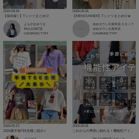
2026.04.24
2026.05.24
【保存版✨】Tシャツまとめ👕
【MENS/UNISEX】Tシャツまとめ👕☀️
よもやまゆうな
ゆめタウン久留米店 スタッフ
PALCLOSET店
ゆめタウン久留米店
CIAOPANIC TYPY
CIAOPANIC TYPY
2026.05.15
2026.05.01
2026夏半袖TEE全種ご紹介⭐︎
これからの季節に頼れる！機能性アイテムまとめ
コジママ
PALCLOSET店 スタッフ