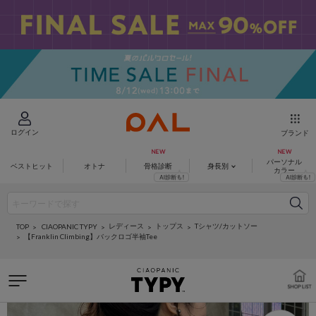
ログイン
ブランド
パーソナル
ベストヒット
オトナ
骨格診断
身長別
カラー
レディース
トップス
Tシャツ/カットソー
CIAOPANIC TYPY
TOP
【Franklin Climbing】バックロゴ半袖Tee