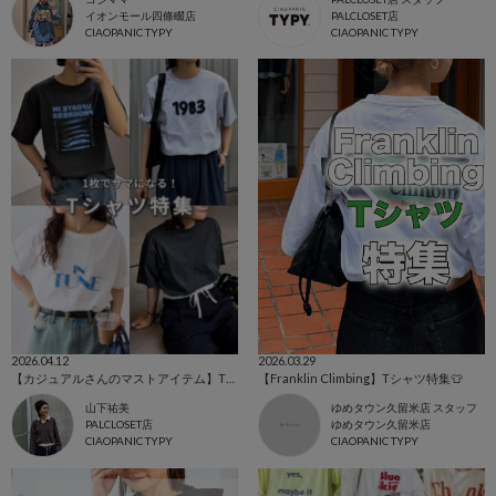
イオンモール四條畷店
PALCLOSET店
CIAOPANIC TYPY
CIAOPANIC TYPY
2026.04.12
2026.03.29
【カジュアルさんのマストアイテム】Tシャツ特集
【Franklin Climbing】Tシャツ特集👕
山下祐美
ゆめタウン久留米店 スタッフ
PALCLOSET店
ゆめタウン久留米店
CIAOPANIC TYPY
CIAOPANIC TYPY