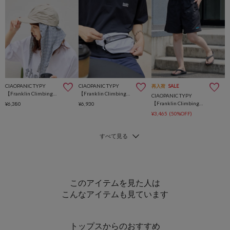
CIAOPANIC TYPY
CIAOPANIC TYPY
再入荷
SALE
【Franklin Climbing】撥水ナイロンロゴ刺繍キャップ
【Franklin Climbing】撥水ナイロンウエストポーチ
CIAOPANIC TYPY
【Franklin Climbing】 水陸両用バギーショーツ/ハーフパンツ
¥6,380
¥6,930
¥3,465
(50%OFF)
このアイテムを見た人は
こんなアイテムも見ています
トップスからのおすすめ