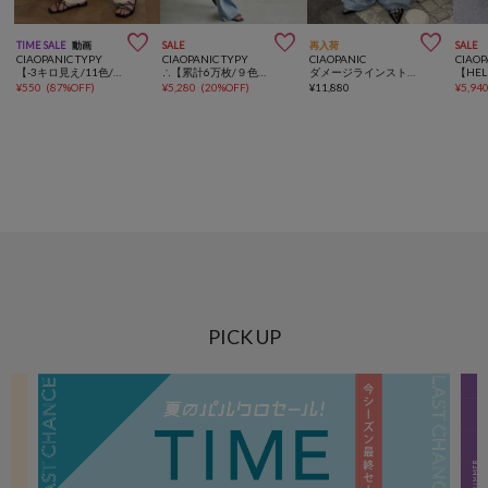



TIME SALE
動画
SALE
再入荷
SALE
CIAOPANIC TYPY
CIAOPANIC TYPY
CIAOPANIC
CIAOP
【-3キロ見え/11色/低身長・高身長対応】すっきりシルエットリブパンツ
∴【累計6万枚/９色5サイズ展開】スタイルアップ柔らかワイドイージーパンツ
ダメージラインストーンワイドストレートデニム
¥
550
(
87%OFF
)
¥
5,280
(
20%OFF
)
¥
11,880
¥
5,94
PICK UP