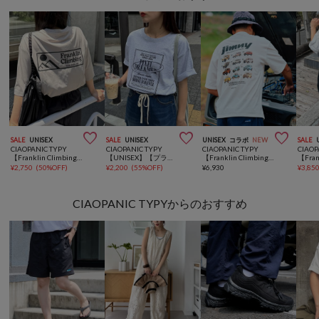



SALE
UNISEX
SALE
UNISEX
UNISEX
コラボ
NEW
SALE
CIAOPANIC TYPY
CIAOPANIC TYPY
CIAOPANIC TYPY
CIAOP
【Franklin Climbing】グラフィックバックロゴ半袖Tee
【UNISEX】【プラスサイズあり】スクエア総刺繍ロゴTシャツ
【Franklin Climbing×JIMNY】ジムニーコレクションTee
¥
2,750
(
50%OFF
)
¥
2,200
(
55%OFF
)
¥
6,930
¥
3,85
CIAOPANIC TYPYからのおすすめ