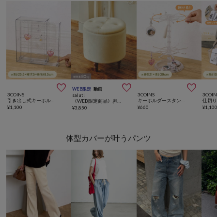



WEB限定
動画
3COINS
3COINS
3COIN
salut!
引き出し式キーホルダーケース／コレクション収納
キーホルダースタンド／コレクション収納
《WEB限定商品》脚付きラウンド収納スツール／French Vintage
¥
1,100
¥
660
¥
1,10
¥
3,850
体型カバーが叶うパンツ