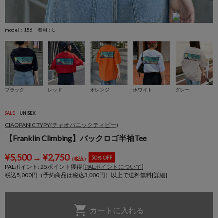
model：156 着用：L
m
ブラック
レッド
オレンジ
ホワイト
グレー
SALE
UNISEX
CIAOPANIC TYPY(チャオパニックティピー)
【Franklin Climbing】バックロゴ半袖Tee
¥
5,500
→
¥
2,750
50％OFF
（税込）
PALポイント:
25
ポイント獲得 [
PALポイントについて
]
税込5,000円（予約商品は税込3,000円）以上で送料無料[
詳細
]