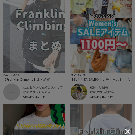
2025.10.25
2025.07.20
【Franklin Climbing】まとめ🍂
【SUMMER SALE🌻】レディーストップス！
ゆめタウン久留米店 スタッフ
松岡 明日香
ゆめタウン久留米店
ゆめタウン高松店
CIAOPANIC TYPY
CIAOPANIC TYPY