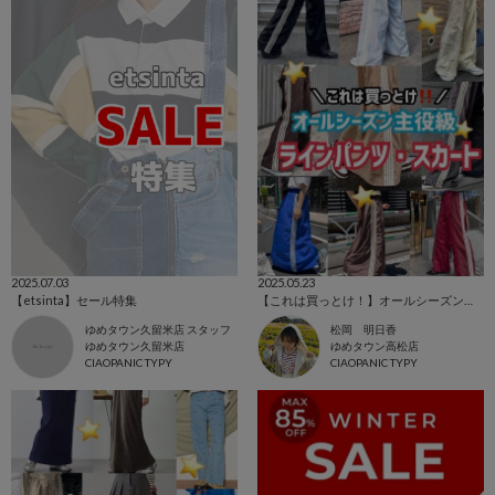
2025.07.03
2025.05.23
【etsinta】セール特集
【これは買っとけ！】オールシーズン主役級 ラインパンツ・スカート✨
ゆめタウン久留米店 スタッフ
松岡 明日香
ゆめタウン久留米店
ゆめタウン高松店
CIAOPANIC TYPY
CIAOPANIC TYPY