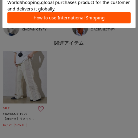
2024.10.11
2024.09.16
運動会コーデ
INしない！秋コーデ🍂
sayuri
matsuda saori
PALCLOSET店
本部
CIAOPANIC TYPY
CIAOPANIC TYPY
SALE
CIAOPANIC TYPY
【etsinta】リメイクトラックパンツ/ラインパンツ
¥7,128
(40%OFF)