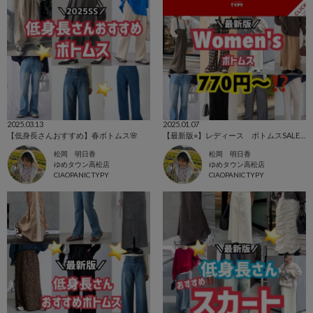
2025.03.13
2025.01.07
【低身長さんおすすめ】春ボトムス🌸
【最新版⭐︎】レディース ボトムスSALEアイテム！！
松岡 明日香
松岡 明日香
ゆめタウン高松店
ゆめタウン高松店
CIAOPANIC TYPY
CIAOPANIC TYPY