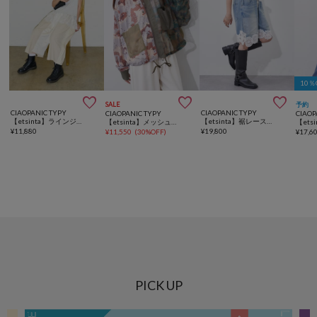
10



SALE
予約
CIAOPANIC TYPY
CIAOPANIC TYPY
CIAOPANIC TYPY
CIAOP
【etsinta】ラインジャージーオーバーショーツ
【etsinta】裾レースイージーデニムショーツ
【etsinta】メッシュZIPシャツ
¥
11,880
¥
19,800
¥
11,550
(
30%OFF
)
¥
17,6
PICK UP