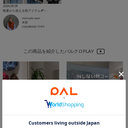
2024.09.09
晩夏から使える秋アイテム🍂✨
matsuda saori
本部
CIAOPANIC TYPY
この商品を紹介したパルクロPLAY