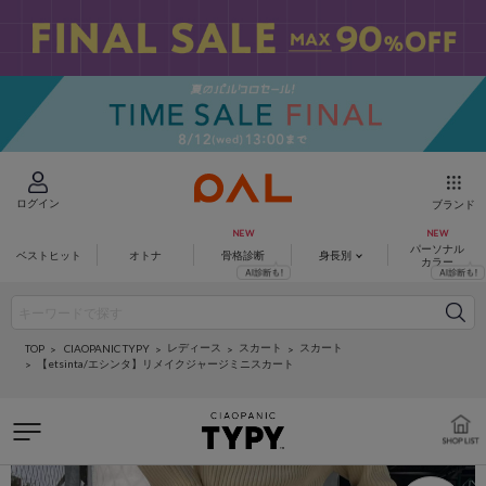
ログイン
ブランド
パーソナル
ベストヒット
オトナ
骨格診断
身長別
カラー
レディース
スカート
スカート
CIAOPANIC TYPY
TOP
【etsinta/エシンタ】リメイクジャージミニスカート