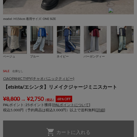
model: H156cm 着用サイズ: ONE SIZE
m
ベージュ
ブルー
ネイビー
バーガンディー
SALE
在庫なし
CIAOPANIC TYPY(チャオパニックティピー)
【etsinta/エシンタ】リメイクジャージミニスカート
¥
8,800
→
¥
2,750
68％OFF
（税込）
PALポイント:
25
ポイント獲得 [
PALポイントについて
]
税込5,000円（予約商品は税込3,000円）以上で送料無料[
詳細
]