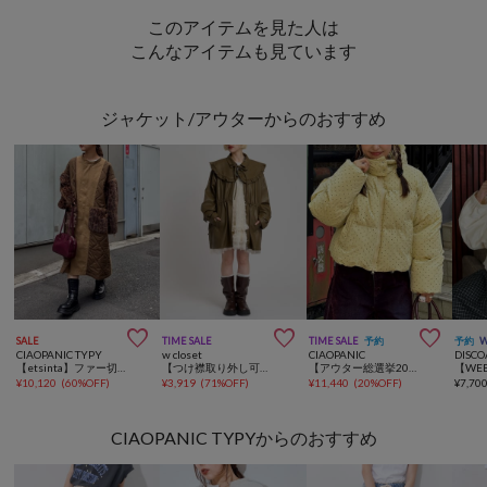
このアイテムを見た人は
こんなアイテムも見ています
ジャケット/アウターからのおすすめ



SALE
TIME SALE
TIME SALE
予約
予約
CIAOPANIC TYPY
w closet
CIAOPANIC
DISCO
【etsinta】ファー切替ノーカラーキルティングコート
【つけ襟取り外し可能２WAY♪】フリル衿付きPUレザージャケット
【アウター総選挙2026対象アイテム】【ドット柄/チェック柄】アソート柄ドルマンスリーブパフジャケット
¥
10,120
(
60%OFF
)
¥
3,919
(
71%OFF
)
¥
11,440
(
20%OFF
)
¥
7,70
CIAOPANIC TYPYからのおすすめ