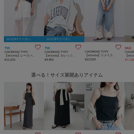
10％OFFクーポン
10％OFFクーポン



予約
予約
SALE
CIAOPANIC TYPY
CIAOPANIC TYPY
CIAOPANIC TYPY
CIAOP
【etsinta】リメイク裾レースデニムワイドパンツ
【etsinta】レースパッチワークパンツ
【etsinta】カレッジレイヤードノースリtee
¥
22,000
¥
13,200
¥
9,900
¥
7,12
選べる！サイズ展開ありアイテム