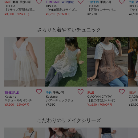



SALE
動画
手洗い可
TIME SALE
WEB限定
一部予約
手洗い可
予約
DISCOAT
DISCOAT
DISCOAT
DISCO
【3サイズ展開/快適な着心地&お洒落見え】カップ付アメスリリブワンピース
【WEB限定/3サイズ展開】イージーツイルナロースカート
【万能インナー/リピータ多数/3サイズ展開】吸水速乾カップ付キャミソール
¥
3,300
(
50%OFF
)
¥
2,750
(
53%OFF
)
¥
2,970
¥
6,60
さらりと着やすいチュニック



TIME SALE
予約
手洗い可
SALE
NEW
Kastane
Kastane
CIAOPANIC TYPY
CIAOP
B チュールリボンチュニック
シアーチェックチュニック
【夏の体型カバーに】柄アソートマルチウェイキャミチュニック
¥
5,500
(
15%OFF
)
¥
7,590
¥
1,650
(
70%OFF
)
¥
13,2
こだわりのリメイクシリーズ