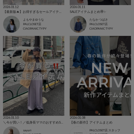
2026.01.12
2026.01.11
【最新版🔥】お得すぎるセールアイテムまとめ
SALEアイテムまとめ🉐✨
よもやまゆうな
たなか つばさ
PALCLOSET店
PALCLOSET店
CIAOPANIC TYPY
CIAOPANIC TYPY
2026.01.10
2026.01.08
＼今が買い！／低身長ママのおすすめSALEアイテム
【春の新作】アイテムまとめ
sayuri
PALCLOSET店 スタッフ