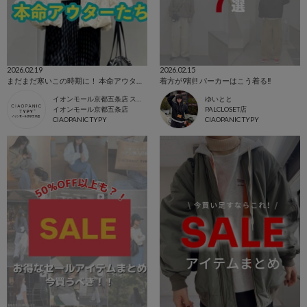
2026.02.19
2026.02.15
まだまだ寒いこの時期に！ 本命アウター特集
着方が9割‼️ パーカーはこう着る‼️
イオンモール京都五条店 スタッフ
ゆいとと
イオンモール京都五条店
PALCLOSET店
CIAOPANIC TYPY
CIAOPANIC TYPY