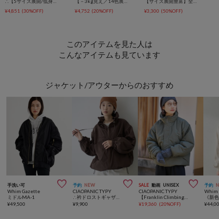
∴【5サイズ展開/低身長・高身長対応】デイリーイージーワイドデニム
【－3kg見え／14色展開】スタイルアップサテンスカート
【サイズ展開豊富】全骨格優勝スラックスパンツ
¥4,851
(30%OFF)
¥4,752
(20%OFF)
¥3,300
(50%OFF)
このアイテムを見た人は
こんなアイテムも見ています
ジャケット/アウターからのおすすめ



手洗い可
予約
NEW
SALE
動画
UNISEX
予約
Whim Gazette
CIAOPANIC TYPY
CIAOPANIC TYPY
Whim 
ミドルMA-1
∴衿ドロストギャザーオーバーナイロンアウター
【Franklin Climbing】蓄熱中綿/防寒/ショートブロックモンスターパーカー
¥
49,500
¥
9,900
¥
19,360
(
20%OFF
)
¥
44,0