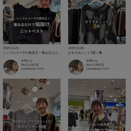
2025.12.23
2025.12.20
シンプルコーデの救世主！重ねるだけで垢抜けニットベスト
おすすめニット3選！🧶
寺岡かな
寺岡かな
PALCLOSET店
PALCLOSET店
CIAOPANIC TYPY
CIAOPANIC TYPY