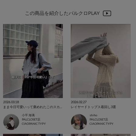
この商品を紹介したパルクロPLAY
2026.03.18
2026.02.27
まま今日可愛いって褒めれたこのスカート‼️
レイヤードトップス着回し3選
小平 海璃
shiho
PALCLOSET店
PALCLOSET店
CIAOPANIC TYPY
CIAOPANIC TYPY