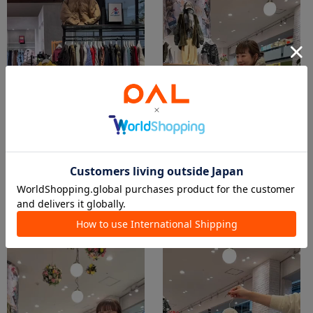
2026.01.13
2025.12.30
ビスチェ付きワンピコーデ✨
年末年始どう過ごす⁇🎍シーン別コーデ
matsuda saori
寺岡かな
本部
PALCLOSET店
CIAOPANIC TYPY
CIAOPANIC TYPY