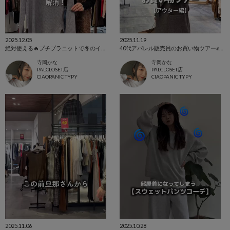
2025.12.05
2025.11.19
絶対使える🔥プチプラニットで冬のインナー問題解消！✨
40代アパレル販売員のお買い物ツアー✊【アウター編】
寺岡かな
寺岡かな
PALCLOSET店
PALCLOSET店
CIAOPANIC TYPY
CIAOPANIC TYPY
2025.11.06
2025.10.28