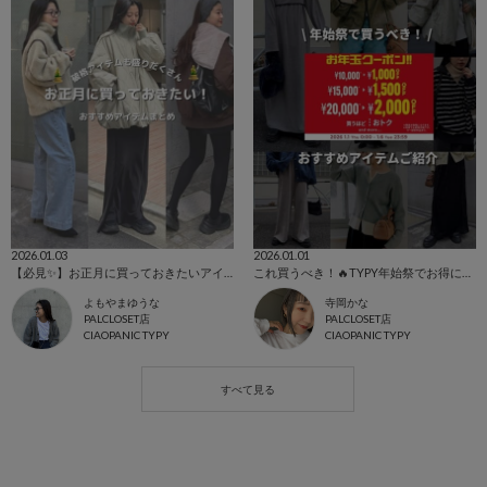
2026.01.03
2026.01.01
【必見✨】お正月に買っておきたいアイテムまとめ
これ買うべき！🔥TYPY年始祭でお得にお買い物🛍️
よもやまゆうな
寺岡かな
PALCLOSET店
PALCLOSET店
CIAOPANIC TYPY
CIAOPANIC TYPY