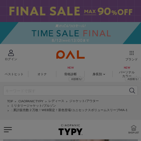
ログイン
ブランド
パーソナル
ベストヒット
オトナ
骨格診断
身長別
カラー
レディース
ジャケット/アウター
CIAOPANIC TYPY
TOP
ミリタリージャケット/ブルゾン
∴累計販売数２万枚！WEB限定！新色登場/ユニセックスボリュームスリーブMA-1