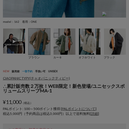
model：162 着用：ONE
m
ブラウン
カーキ
オフホワイト
ブラック
NEW
販売前
一部予約
手洗い可
UNISEX
CIAOPANIC TYPY(チャオパニックティピー)
∴累計販売数２万枚！WEB限定！新色登場/ユニセックスボ
リュームスリーブMA-1
¥
11,000
（税込）
PALポイント: 100
～
500
ポイント獲得 [
PALポイントについて
]
税込5,000円（予約商品は税込3,000円）以上で送料無料[
詳細
]