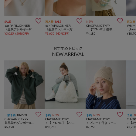



SALE
再入荷
SALE
NEW
再入荷
ear PAPILLONNER
ear PAPILLONNER
CIAOPANIC TYPY
Whim 
《金属アレルギー対応/ステンレス》クリスタルネックレス
《金属アレルギー対応/ステンレス》クリスタルピアス
：【TYNNE.】携帯ショルダー/ボトルホルダーマルチウェイショルダーストラップ
¥
3,025
(
50%OFF
)
¥
3,630
(
40%OFF
)
¥
4,180
¥
18,7
おすすめトピック
NEW ARRIVAL



一部予約
UNISEX
予約
NEW
予約
NEW
予約
CIAOPANIC TYPY
CIAOPANIC TYPY
CIAOPANIC TYPY
CIAOP
製品染めダンボールジップパーカー
：【TYNNE.】【A4サイズ収納可能】ファートライアングルロープトートバッグ
：プレート付きウール混リブニットビーニー
¥
6,490
¥
10,780
¥
2,750
¥
7,70