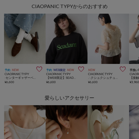
CIAOPANIC TYPYからのおすすめ



予約
NEW
予約
WEB限定
NEW
NEW
手洗い
CIAOPANIC TYPY
CIAOPANIC TYPY
CIAOPANIC TYPY
CIAOP
:センターギャザーベロアミュール
【WEB限定】SEADAM裏起毛ロゴスウェット
∴クシュクシュチュールボリュームスリーブトップス
¥
6,600
¥
6,600
¥
6,600
¥
3,96
愛らしいアクセサリー