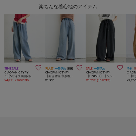
楽ちんな着心地のアイテム



TIME SALE
再入荷
一部予約
動画
SALE
一部予約
予約
CIAOPANIC TYPY
CIAOPANIC TYPY
CIAOPANIC TYPY
CIAOP
∴【5サイズ展開/低身長・高身長対応】デイリーイージーワイドデニム
【新色登場/美脚見え/3サイズ展開】柔らかルーズフレアイージーパンツ
【UNISEX】【シルエット調整可】ピグメント加工ワッフルイージーパンツ/WEB限定カラーあり
¥
4,851
(
30%OFF
)
¥
6,930
¥
6,237
(
10%OFF
)
¥
7,70