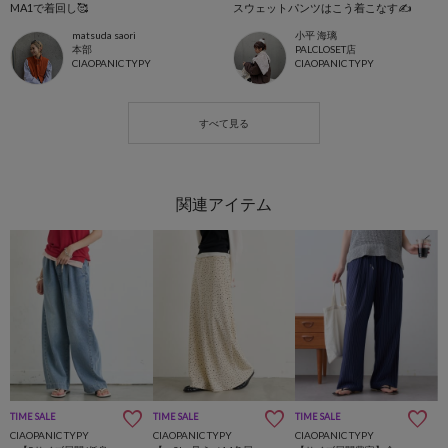
MA1で着回し🥰
スウェットパンツはこう着こなす✍️
matsuda saori
小平 海璃
本部
PALCLOSET店
CIAOPANIC TYPY
CIAOPANIC TYPY
TIME SALE
TIME SALE
TIME SALE
CIAOPANIC TYPY
CIAOPANIC TYPY
CIAOPANIC TYPY