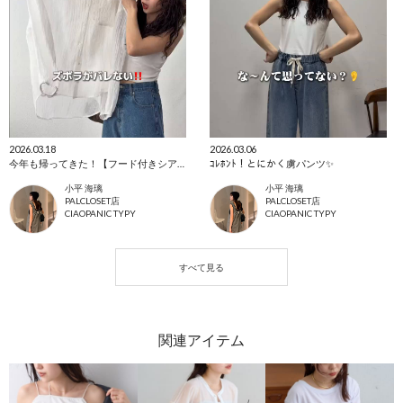
2026.03.18
2026.03.06
今年も帰ってきた！【フード付きシアーシャツ】
ｺﾚﾎﾝﾄ！とにかく虜パンツ✨
小平 海璃
小平 海璃
PALCLOSET店
PALCLOSET店
CIAOPANIC TYPY
CIAOPANIC TYPY