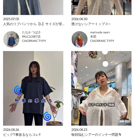
2025.07.05
2026.04.30
人気のリブパンツから【L】サイズが登場！
透けないシアートップス✨
たなか つばさ
matsuda saori
PALCLOSET店
本部
CIAOPANIC TYPY
CIAOPANIC TYPY
2026.04.26
2026.04.23
ビッグT事故るならコレ‼️
毎回悩むシアーのインナー問題🌀