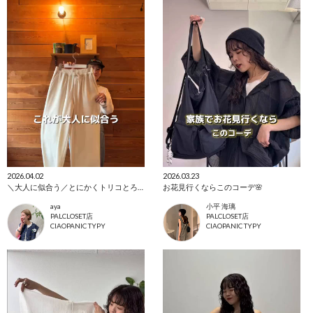
2026.04.02
2026.03.23
＼大人に似合う／とにかくトリコとろみイージーパンツ
お花見行くならこのコーデ🌸
aya
小平 海璃
PALCLOSET店
PALCLOSET店
CIAOPANIC TYPY
CIAOPANIC TYPY