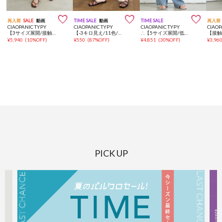



再入荷
SALE
動画
TIME SALE
動画
TIME SALE
再入荷
CIAOPANIC TYPY
CIAOPANIC TYPY
CIAOPANIC TYPY
CIAOP
【3サイズ展開/接触冷感】ピコレースツイルバレルパンツ
【-3キロ見え/11色/低身長・高身長対応】すっきりシルエットリブパンツ
∴【5サイズ展開/低身長・高身長対応】デイリーイージーワイドデニム
¥
5,940
(
10%OFF
)
¥
550
(
87%OFF
)
¥
4,851
(
30%OFF
)
¥
3,96
PICK UP