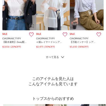
SALE
SALE
SALE
CIAOPANIC TYPY
CIAOPANIC TYPY
CIAOPANIC TYPY
【吸水速乾】2way配色カップ付きキャミソール
≪裾レイヤード≫シアーバンドカラーシャツ
【万能インナー】シアー梨地アソートロゴロンTEE
¥2,816
(20%OFF)
¥2,475
(50%OFF)
¥1,650
(58%OFF)
このアイテムを見た人は
こんなアイテムも見ています
トップスからのおすすめ