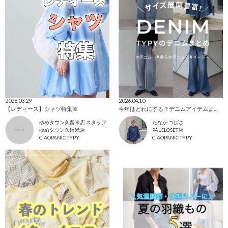
2026.03.29
2026.04.10
【レディース】シャツ特集🌸
今年はどれにする？デニムアイテムまとめ
ゆめタウン久留米店 スタッフ
たなか つばさ
ゆめタウン久留米店
PALCLOSET店
CIAOPANIC TYPY
CIAOPANIC TYPY