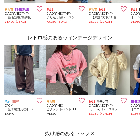



再入荷
TIME SALE
SALE
再入荷
SALE
SALE
CIAOPANIC TYPY
CIAOPANIC TYPY
CIAOPANIC TYPY
CIAOP
【新色登場/美脚見え/3サイズ展開】柔らかルーズフレアイージーパンツ
折り返し袖レースシアーシャツジャケット
∴【累計6万枚/９色5サイズ展開】スタイルアップ柔らかワイドイージーパンツ
¥
4,400
(
36%OFF
)
¥
3,850
(
50%OFF
)
¥
5,280
(
20%OFF
)
¥
4,95
レトロ感のあるヴィンテージデザイン



予約
NEW
再入荷
SALE
手洗い可
TIME 
CPCM
CIAOPANIC
CIAOPANIC TYPY
CIAOP
【全骨格対応◎】5Xイージーパンツ《ユニセックス仕様》
ピグメントバンドTEE
【india】レースリメイク風シャツジャケット
¥
5,940
¥
4,950
¥
5,280
(
40%OFF
)
¥
1,99
抜け感のあるトップス