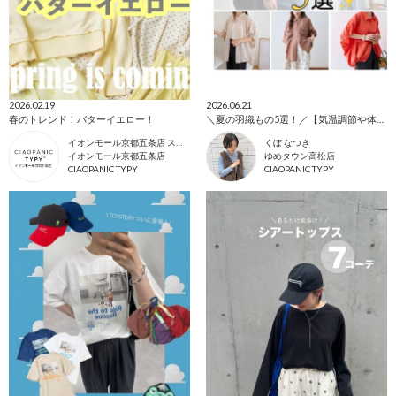
2026.02.19
2026.06.21
春のトレンド！バターイエロー！
＼夏の羽織もの5選！／【気温調節や体型カバーに！】
イオンモール京都五条店 スタッフ
くぼ なつき
イオンモール京都五条店
ゆめタウン高松店
CIAOPANIC TYPY
CIAOPANIC TYPY