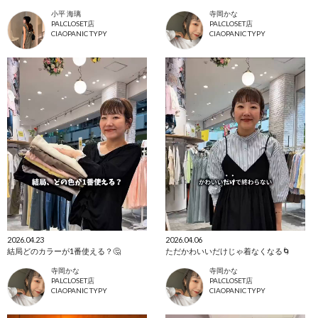
小平 海璃
寺岡かな
PALCLOSET店
PALCLOSET店
CIAOPANIC TYPY
CIAOPANIC TYPY
2026.04.23
2026.04.06
結局どのカラーが1番使える？🤔
ただかわいいだけじゃ着なくなる🌀
寺岡かな
寺岡かな
PALCLOSET店
PALCLOSET店
CIAOPANIC TYPY
CIAOPANIC TYPY