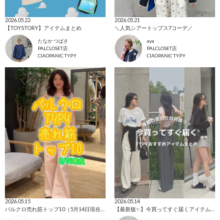
2026.05.22
2026.05.21
【TOYSTORY】アイテムまとめ
＼人気シアートップス7コーデ／
たなか つばさ
aya
PALCLOSET店
PALCLOSET店
CIAOPANIC TYPY
CIAOPANIC TYPY
2026.05.15
2026.05.14
パルクロ売れ筋トップ10（5月14日現在）
【最新版✨】今買ってすぐ届くアイテムまとめました！