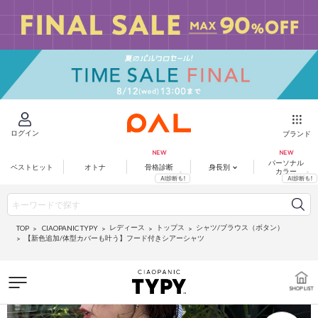
ログイン
ブランド
パーソナル
ベストヒット
オトナ
骨格診断
身長別
カラー
レディース
トップス
シャツ/ブラウス（ボタン）
CIAOPANIC TYPY
TOP
【新色追加/体型カバーも叶う】フード付きシアーシャツ