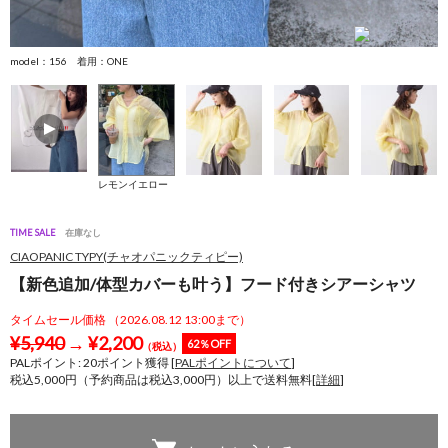
model：156 着用：ONE
レモンイエロー
TIME SALE
在庫なし
CIAOPANIC TYPY(チャオパニックティピー)
【新色追加/体型カバーも叶う】フード付きシアーシャツ
タイムセール価格 （2026.08.12 13:00まで）
¥
5,940
→
¥
2,200
62％OFF
（税込）
PALポイント:
20
ポイント獲得 [
PALポイントについて
]
税込5,000円（予約商品は税込3,000円）以上で送料無料[
詳細
]