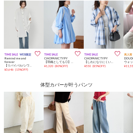



TIME SALE
WEB限定
TIME SALE
TIME SALE
再入荷
Remind me and
CIAOPANIC TYPY
CIAOPANIC TYPY
DOUD
forever
【羽織としても◎】アソート柄裾バルーンチュニックブラウス
【しわになりにくい】ボリュームスリーブバンドカラーシャツ/ストライプ/チェック
【リバイバル/シワになりにくい！】ドルマンBIGシャツ
¥
1,320
(
80%OFF
)
¥
550
(
85%OFF
)
¥
11,5
¥
3,646
(
15%OFF
)
体型カバーが叶うパンツ