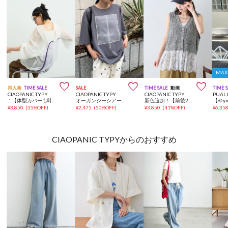
MAX



再入荷
TIME SALE
SALE
TIME SALE
動画
TIME 
CIAOPANIC TYPY
CIAOPANIC TYPY
CIAOPANIC TYPY
PUAL 
∴【体型カバーも叶う】シアーフーディーブラウス
オーガンジーシアードッキングプリントTEE
新色追加！【前後2WAY/全方位着映え♪】裾レースメランジベスト
¥
3,850
(
35%OFF
)
¥
2,475
(
50%OFF
)
¥
3,850
(
41%OFF
)
¥
6,35
CIAOPANIC TYPYからのおすすめ