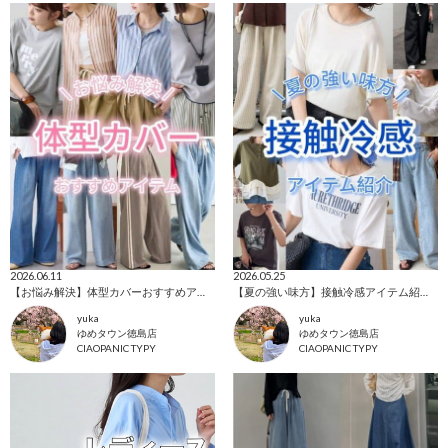
2026.06.11
2026.05.25
【お悩み解決】体型カバーおすすめアイテム！
【夏の強い味方】接触冷感アイテム紹介！
yuka
yuka
ゆめタウン徳島店
ゆめタウン徳島店
CIAOPANIC TYPY
CIAOPANIC TYPY