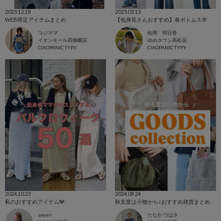
2025.12.18
2025.03.13
WEB限定アイテムまとめ
【低身長さんおすすめ】春ボトムス🌸
コジママ
松岡 明日香
イオンモール四條畷店
ゆめタウン高松店
CIAOPANIC TYPY
CIAOPANIC TYPY
2024.10.23
2024.09.24
私のおすすめアイテム🩶
秋支度は小物から♪おすすめ雑貨まとめ
sayuri
たなか つばさ