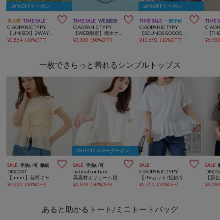
10％OFFクーポン
10％OFFクーポン



再入荷
TIME SALE
TIME SALE
WEB限定
TIME SALE
一部予約
TIME 
CIAOPANIC TYPY
CIAOPANIC TYPY
CIAOPANIC TYPY
CIAOP
【UNISEX】2WAY巾着バッグ/WEB限定カラーあり/キーホルダー付き
【WEB限定】撥水ナイロンハーフムーン2WAYBAG
【SOUNDS GOOOOD】【新色追加】2WAYナイロンタックギャザーパラコードBAG
¥
3,564
(
10%OFF
)
¥
3,300
(
50%OFF
)
¥
10,692
(
10%OFF
)
¥
6,93
一枚でさらっと着れるシンプルトップス
2BUY10％OFFクーポン



SALE
手洗い可
動画
SALE
手洗い可
SALE
SALE
DISCOAT
natural couture
CIAOPANIC TYPY
DISCO
【umm.】花柄キャミ×Tシャツセット
異素材ボリューム切替TOPS
【UVカット/接触冷感/前後2WAY】裾フリルヘンリーネックデザインTee
¥
4,620
(
30%OFF
)
¥
2,970
(
50%OFF
)
¥
2,750
(
50%OFF
)
¥
3,08
あると助かるトート/ミニトートバッグ