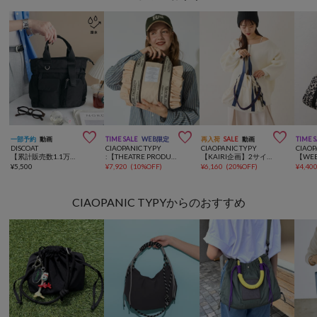



一部予約
動画
TIME SALE
WEB限定
再入荷
SALE
動画
TIME 
DISCOAT
CIAOPANIC TYPY
CIAOPANIC TYPY
CIAOP
【累計販売数1.1万超え！/11ポケット/撥水】ユーティリティーパフィートートバッグ《詳細動画あり》
:【THEATRE PRODUCTS】別注フリル2WAYBAG
【KAIRI企画】2サイズ展開あり/撥水ナイロンマルチウェイBAG
¥
5,500
¥
7,920
(
10%OFF
)
¥
6,160
(
20%OFF
)
¥
4,40
CIAOPANIC TYPYからのおすすめ