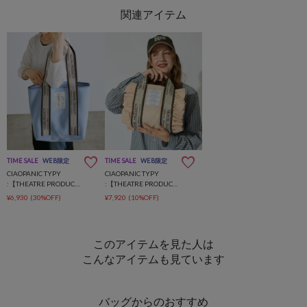
TIME SALE
WEB限定
TIME SALE
WEB限定
CIAOPANIC TYPY
CIAOPANIC TYPY
:【THEATRE PRODUCTS】別注ネオプレンBIGBAG
:【THEATRE PRODUCTS】別注フリル2WAYBAG
¥6,930
(30%OFF)
¥7,920
(10%OFF)
このアイテムを見た人は
こんなアイテムも見ています
バッグからのおすすめ