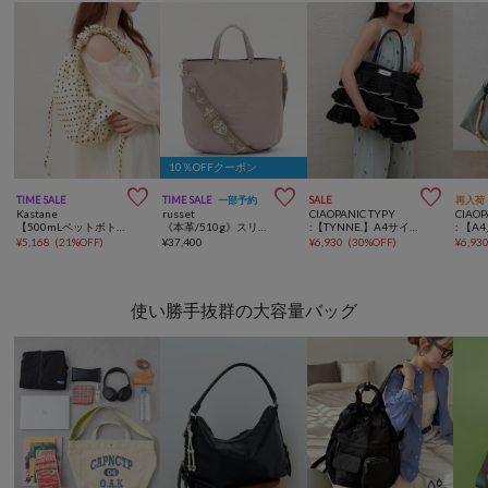
10％OFFクーポン



TIME SALE
TIME SALE
一部予約
SALE
再入荷
Kastane
russet
CIAOPANIC TYPY
CIAOP
【500mLペットボトル収納可】シャーリングバッグ
《本革/510g》スリム2WAYトートバッグ <エンボスモノグラム>
:【TYNNE.】A4サイズ収納可能カラビナ付き2wayペーパーフリルバッグ
¥
5,168
(
21%OFF
)
¥
37,400
¥
6,930
(
30%OFF
)
¥
6,93
使い勝手抜群の大容量バッグ