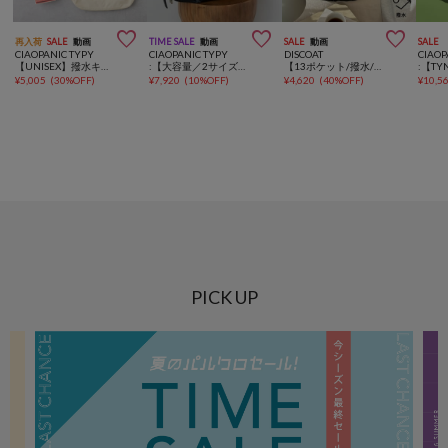



再入荷
SALE
動画
TIME SALE
動画
SALE
動画
SALE
CIAOPANIC TYPY
CIAOPANIC TYPY
DISCOAT
CIAOP
【UNISEX】撥水キャンバスショルダーバッグ
:【大容量／2サイズ展開】チャーム付きワンハンドルベルトデザインバック
【13ポケット/撥水/軽量】ユーティリティーパフィーバックパック
¥
5,005
(
30%OFF
)
¥
7,920
(
10%OFF
)
¥
4,620
(
40%OFF
)
¥
10,5
PICK UP