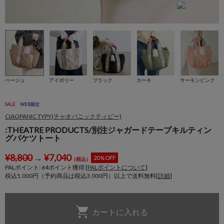
ベージュ
アイボリー
ブラック
カーキ
サーモンピンク
SALE
WEB限定
CIAOPANIC TYPY(チャオパニックティピー)
:THEATRE PRODUCTS/別注ジャガードテープキルティン
グバケツトート
¥
8,800
→
¥
7,040
20％OFF
（税込）
PALポイント:
64
ポイント獲得 [
PALポイントについて
]
税込5,000円（予約商品は税込3,000円）以上で送料無料[
詳細
]