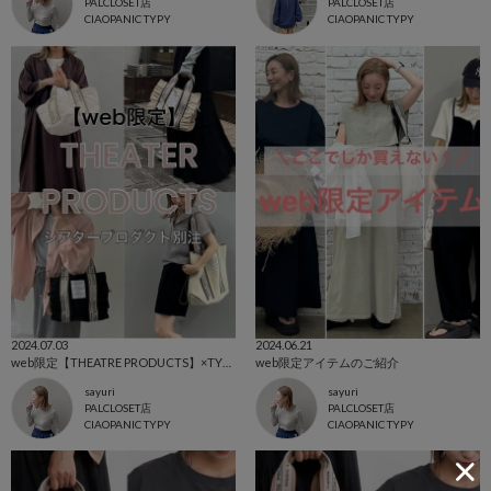
PALCLOSET店
PALCLOSET店
CIAOPANIC TYPY
CIAOPANIC TYPY
2024.07.03
2024.06.21
web限定【THEATRE PRODUCTS】×TYPY 特集
web限定アイテムのご紹介
sayuri
sayuri
PALCLOSET店
PALCLOSET店
CIAOPANIC TYPY
CIAOPANIC TYPY