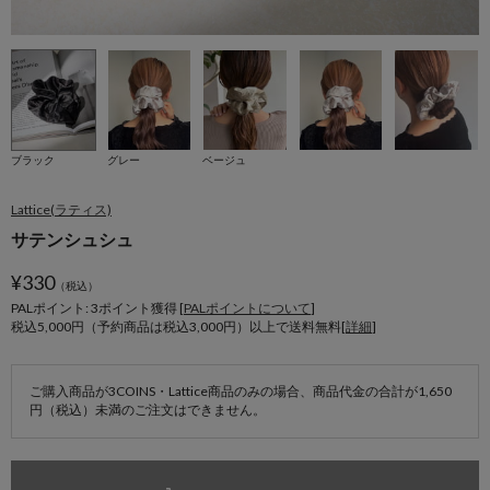
ブラック
グレー
ベージュ
Lattice(ラティス)
サテンシュシュ
¥
330
（税込）
PALポイント: 3
ポイント獲得 [
PALポイントについて
]
税込5,000円（予約商品は税込3,000円）以上で送料無料[
詳細
]
ご購入商品が3COINS・Lattice商品のみの場合、商品代金の合計が1,650
円（税込）未満のご注文はできません。