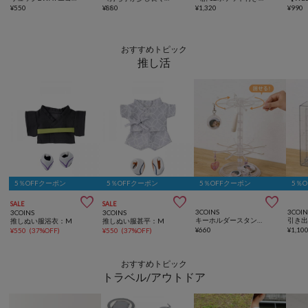
¥
550
¥
880
¥
1,320
¥
990
おすすめトピック
推し活
5％OFFクーポン
5％OFFクーポン
5％OFFクーポン
5％



SALE
SALE
3COINS
3COIN
3COINS
3COINS
キーホルダースタンド／コレクション収納
推しぬい服浴衣：M
推しぬい服甚平：M
¥
660
¥
1,10
¥
550
(
37%OFF
)
¥
550
(
37%OFF
)
おすすめトピック
トラベル/アウトドア