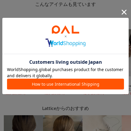
こんなアイテムも見ています
ヘアアクセサリーからのおすすめ



SALE
SALE
SALE
SALE
Lattice
Lattice
Lattice
Lattic
フラワーヘアカフ
レースリボンクリップセット(2P)
キルティングシュシュ
ラメ
¥
165
(
50%OFF
)
¥
165
(
50%OFF
)
¥
275
(
50%OFF
)
¥
330
Latticeからのおすすめ