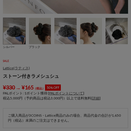
シルバー
ブラック
SALE
Lattice(ラティス)
ストーン付きラメシュシュ
¥
330
→
¥
165
50％OFF
（税込）
PALポイント:
1
ポイント獲得 [
PALポイントについて
]
税込5,000円（予約商品は税込3,000円）以上で送料無料[
詳細
]
ご購入商品が3COINS・Lattice商品のみの場合、商品代金の合計が1,650
円（税込）未満のご注文はできません。