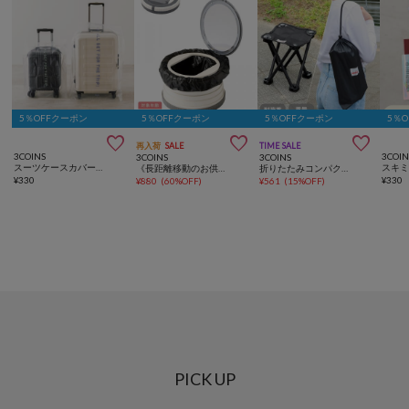
5％OFFクーポン
5％OFFクーポン
5％OFFクーポン
5％



再入荷
SALE
TIME SALE
3COINS
3COIN
3COINS
3COINS
スーツケースカバー2枚セット
《長距離移動のお供に》ポータブルトイレ／KIDS
折りたたみコンパクトチェア
¥
330
¥
330
¥
880
(
60%OFF
)
¥
561
(
15%OFF
)
PICK UP