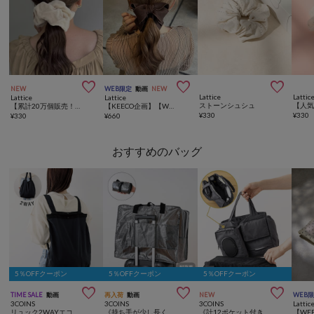



NEW
WEB限定
動画
NEW
Lattice
Lattic
Lattice
Lattice
ストーンシュシュ
【累計20万個販売！】【人気の為再入荷】ラメベロアシュシュ
【KEECO企画】【WEB限定/人気の為再入荷】パイピングリボンバナナクリップ
¥
330
¥
330
¥
330
¥
660
おすすめのバッグ
5％OFFクーポン
5％OFFクーポン
5％OFFクーポン



TIME SALE
動画
再入荷
動画
NEW
WEB
3COINS
3COINS
3COINS
Lattic
リュック2WAYエコバッグ
《持ち手が少し長くなって、機内持ち込み可能になりました》丈夫で濡れにくい折りたたみキャリーオンバッグ：XL
《計12ポケット付き！》バッグインバッグ／KIDSトラベル