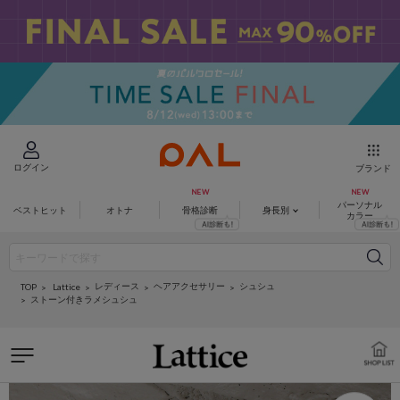
ログイン
ブランド
パーソナル
ベストヒット
オトナ
骨格診断
身長別
カラー
レディース
ヘアアクセサリー
シュシュ
Lattice
TOP
ストーン付きラメシュシュ