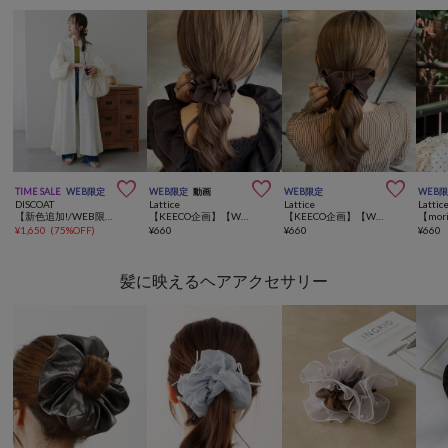



TIME SALE
WEB限定
WEB限定
動画
WEB限定
WEB
DISCOAT
Lattice
Lattice
Lattic
【新色追加!/WEB限定】スタンドカラー袖ボリュームワンピース
【KEECO企画】【WEB限定/人気の為再入荷】リボンテールクリップ
【KEECO企画】【WEB限定/人気の為再入荷】パイピングリボンバナナクリップ
¥
1,650
(
75%OFF
)
¥
660
¥
660
¥
660
髪に映えるヘアアクセサリー