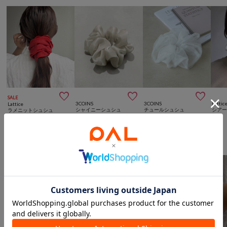



SALE
3COINS
3COINS
Lattic
Lattice
シャイニーシュシュ
チュールシュシュ
シア
ラメニットシュシュ
¥
330
¥
550
¥
330
¥
330
(
50%OFF
)
Latticeからのおすすめ