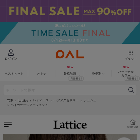
ログイン
ブランド
パーソナル
ベストヒット
オトナ
骨格診断
身長別
カラー
レディース
ヘアアクセサリー
シュシュ
Lattice
TOP
バイカラーシアーシュシュ