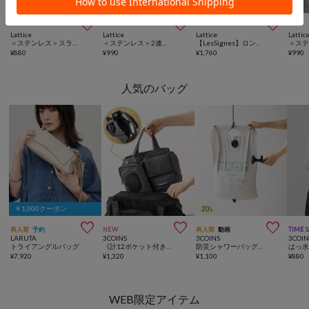



Lattice
Lattice
Lattice
Lattic
＜ステンレス＞スライドブレスレット
＜ステンレス＞2連ブレスレット
【LesSignes】ロングネックレスセット(2P）
¥
880
¥
990
¥
1,760
¥
990
人気のバッグ
￥1,000クーポン



再入荷
予約
NEW
再入荷
動画
TIME 
LARUTA
3COINS
3COINS
3COIN
トライアングルバッグ
《計12ポケット付き！》バッグインバッグ／KIDSトラベル
防災シャワーバッグ：20L／SOBANI
¥
7,920
¥
1,320
¥
1,100
¥
880
WEB限定アイテム