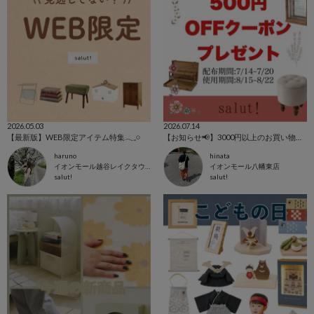
2026.05.03
2026.07.14
【最新版】WEB限定アイテム特集𓂃𓈒𓏸
【お知らせ📢】3000円以上のお買い物で500円OFFクーポンプレゼント🎁
haruno
hinata
イオンモール越谷レイクタウン店
イオンモール八幡東店
salut!
salut!