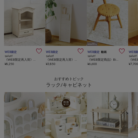



WEB限定
WEB限定
WEB限定
動画
WEB
salut!
salut!
salut!
salut!
《WEB限定再入荷》キャビネット
《WEB限定再入荷》パーテーションオブジェ
《WEB限定商品》Biscuitスツール／gâteau
¥
8,250
¥
3,850
¥
6,600
¥
7,70
おすすめトピック
ラック/キャビネット