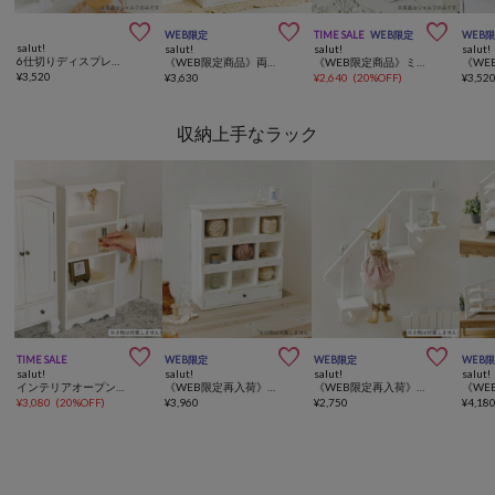



WEB限定
TIME SALE
WEB限定
WEB
salut!
salut!
salut!
salut!
6仕切りディスプレイシェルフ／Lunette
《WEB限定商品》両面収納ボックス／choupinet
《WEB限定商品》ミニ2段シェルフ／不思議の国のアリスインテリア
¥
3,520
¥
3,630
¥
2,640
(
20%OFF
)
¥
3,52
収納上手なラック



TIME SALE
WEB限定
WEB限定
WEB
salut!
salut!
salut!
salut!
インテリアオープンラック／petit monde
《WEB限定再入荷》ドロワー付きコレクションラック／choupinet
《WEB限定再入荷》ステアーズウォールラック／choupinet
¥
3,080
(
20%OFF
)
¥
3,960
¥
2,750
¥
4,18