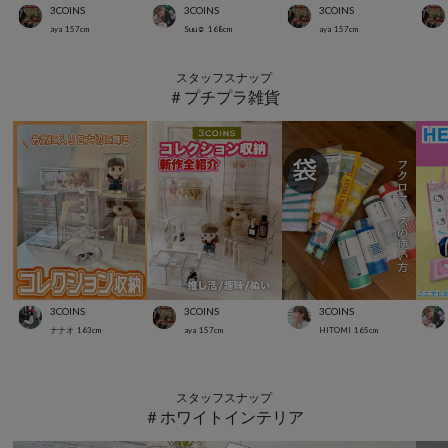
3COINS
3COINS
3COINS
aya
157
cm
Suu☺︎
168
cm
aya
157
cm
スタッフスナップ
＃プチプラ雑貨
3COINS
3COINS
3COINS
ナナオ
163
cm
aya
157
cm
HITOMI
165
cm
スタッフスナップ
＃ホワイトインテリア