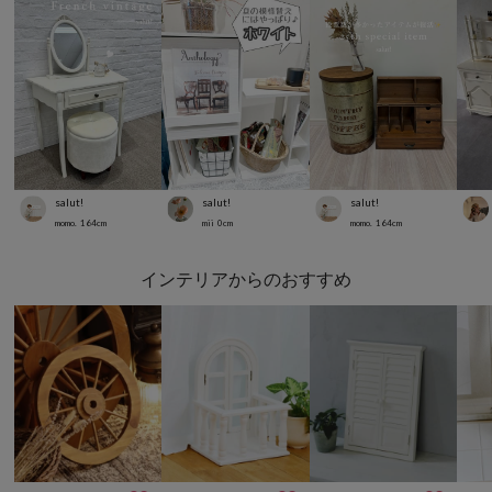
salut!
salut!
salut!
momo.
164
cm
mii
0
cm
momo.
164
cm
インテリアからのおすすめ