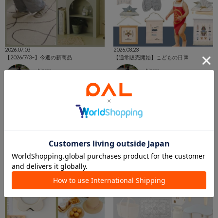
2026.07.03
2026.03.23
【2026/7/3~】今週の新商品
【通常販売開始】こどもの日🎏
hinata
hinata
イオンモール八幡東店
イオンモール八幡東店
salut!
salut!