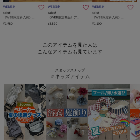
WEB限定
WEB限定
WEB限定
salut!
salut!
salut!
《WEB限定再入荷》ラダーマガジンラック
《WEB限定商品》アンティークラウンドチェア
《WEB限定再入荷》窓枠フレーム
¥1,980
¥3,850
¥1,100
このアイテムを見た人は
こんなアイテムも見ています
スタッフスナップ
＃キッズアイテム