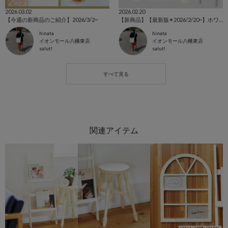
2026.03.02
2026.02.20
【今週の新商品のご紹介】2026/3/2~
【新商品】【最新版✴︎2026/2/20~】ホワイトアイテム特集˚‧ 𓆸
hinata
hinata
イオンモール八幡東店
イオンモール八幡東店
salut!
salut!