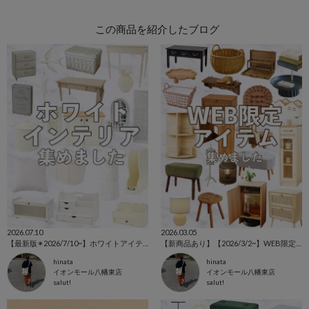
この商品を紹介したブログ
2026.07.10
2026.03.05
【最新版✴︎2026/7/10~】ホワイトアイテム特集˚‧ 𓆸
【新商品あり】【2026/3/2~】WEB限定アイテム特集⚘⚘⚘
hinata
hinata
イオンモール八幡東店
イオンモール八幡東店
salut!
salut!