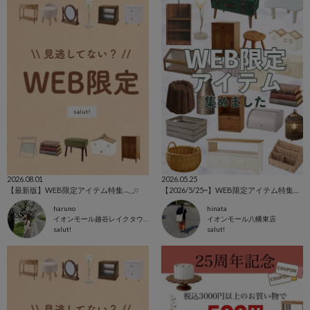
2026.08.01
2026.05.25
【最新版】WEB限定アイテム特集𓂃𓈒𓏸
【2026/5/25~】WEB限定アイテム特集⚘⚘⚘
haruno
hinata
イオンモール越谷レイクタウン店
イオンモール八幡東店
salut!
salut!