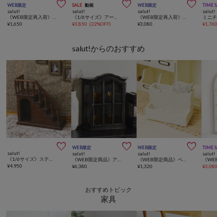



WEB限定
SALE
動画
WEB限定
TIME 
salut!
salut!
salut!
salut!
《WEB限定再入荷》ウッドホイール
《1/6サイズ》アーチバルコニーフレームミニ／petit monde
《WEB限定再入荷》窓型ミラー
¥
1,650
¥
3,850
(
22%OFF
)
¥
3,080
¥
1,76
salut!からのおすすめ



WEB限定
WEB限定
TIME 
salut!
salut!
salut!
salut!
《1/6サイズ》ステアーズラック／petit monde
《WEB限定商品》アンティークコレクションキャビネット／ブラックアンティーク
《WEB限定商品》ペン収納ボックス／choupinet
¥
4,950
¥
6,380
¥
1,320
¥
3,08
おすすめトピック
家具