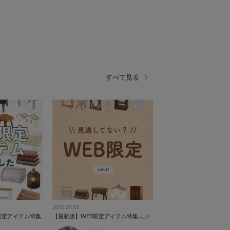
すべて見る
2026.05.03
【2026/5/25~】WEB限定アイテム特集⚘⚘⚘
【最新版】WEB限定アイテム特集𓂃𓈒𓏸