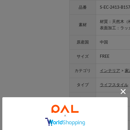
品番
S-EC-2413-B15
材質：天然木（
素材
表面加工：ラッ
原産国
中国
サイズ
FREE
カテゴリ
インテリア
>
家
タイプ
ライフスタイル
ギフト
ラッピング
可
取り扱い
-