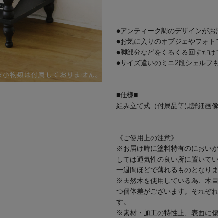
●アンティーク調のデザインがお
●お気に入りのオブジェやフォト
●脚部分などをくるくる回すだけ
●サイズ違いの
ミニ2段シェルフ
■仕様■
組み立て式（付属品等は詳細画像をご覧
《ご使用上の注意》
※お届け時に塗料特有のにおい
しては通気性の良い所に置いて
一週間ほどで薄れるものとなり
※天然木を使用している為、木
つ個体差がございます。それぞ
す。
※素材・加工の特性上、表面に