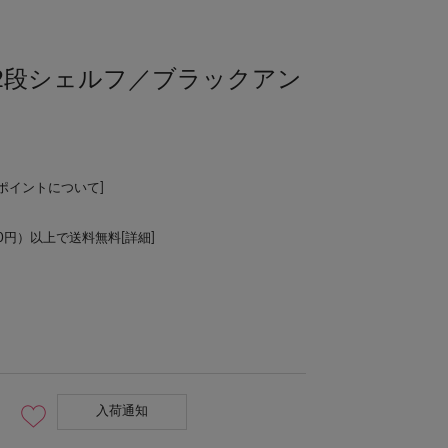
》2段シェルフ／ブラックアン
Lポイントについて
]
00円）以上で送料無料[
詳細
]
入荷通知