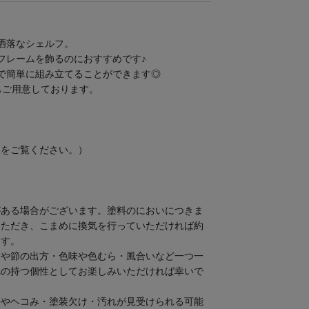
洒落なシェルフ。
フレームを飾るのにおすすめです♪
で簡単に組み立てることができます◎
もご用意しております。
ください。）​​​​​
がある場合がございます。塗料のにおいにつきま
いただき、こまめに換気を行っていただければ約
ます。
目や節の出方・色味や色むら・風合いなど一つ一
れの持つ個性としてお楽しみいただければ幸いで
傷やヘコみ・塗装欠け・汚れが見受けられる可能