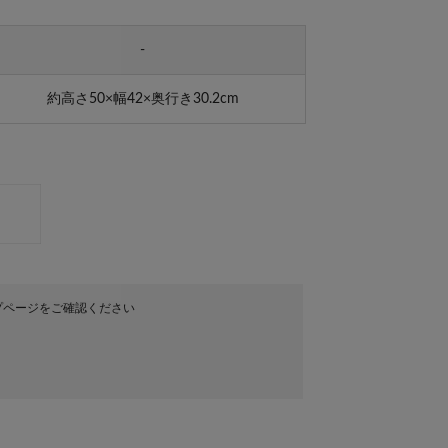
-
約高さ50×幅42×奥行き30.2cm
プページをご確認ください