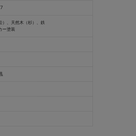
77
松）、天然木（杉）、鉄
カー塗装
具