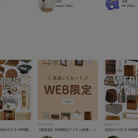
本部
本部
a
momo.
164cm
Mf.
158cm
2026.08.01
2026.05.25
【新商品あり】【2026/3/2~】WEB限定アイテム特集⚘⚘⚘
【最新版】WEB限定アイテム特集𓂃𓈒𓏸