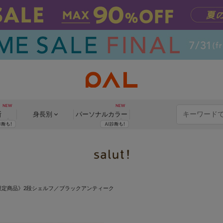
断
身長別
パーソナル
カラー
限定商品》2段シェルフ／ブラックアンティーク