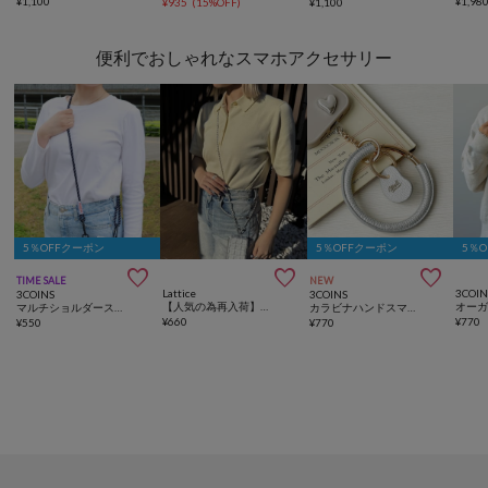
¥
1,100
¥
1,98
¥
935
(
15%OFF
)
¥
1,100
便利でおしゃれなスマホアクセサリー
5％OFFクーポン
5％OFFクーポン
5％



TIME SALE
NEW
Lattice
3COIN
3COINS
3COINS
【人気の為再入荷】チェーンマルチショルダー
マルチショルダーストラップ
カラビナハンドスマホストラップ
¥
660
¥
770
¥
550
¥
770