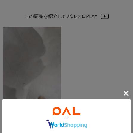
この商品を紹介したパルクロPLAY
2024.08.01
【使ってない人、正直損してます】
mako
本部
salut!