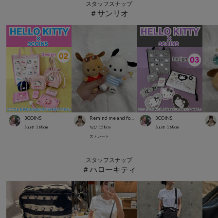
スタッフスナップ
＃サンリオ
3COINS
Remind me and forever
3COINS
Suu☺︎
168
cm
ちひ
158
cm
Suu☺︎
168
cm
ストレート
スタッフスナップ
＃ハローキティ