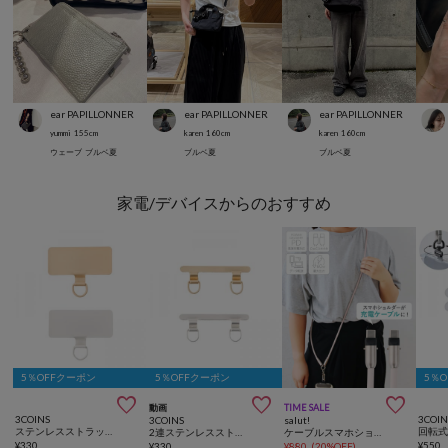
ear PAPILLONNER
ear PAPILLONNER
ear PAPILLONNER
yummi
155
cm
karen
160
cm
karen
160
cm
ウェーブ
ブルベ夏
ブルベ夏
ブルベ夏
家電/デバイスからのおすすめ
5％OFFクーポン
5％OFFクーポン
5％



動画
TIME SALE
3COINS
3COIN
3COINS
salut!
ステンレスストラップホルダー2枚セット
2連ステンレスストラップホルダー2枚セット
ケーブルスマホショルダーCtoC
¥
330
¥
550
¥
330
¥
880
(
20%OFF
)