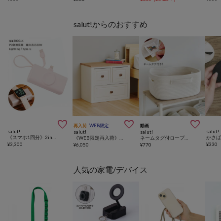
salut!からのおすすめ



再入荷
WEB限定
動画
salut!
salut!
salut!
salut!
《スマホ1回分》2in1モバイルバッテリー
《WEB限定再入荷》オールドウッド2段チェスト
ネームタグ付ロープバスケット：M／おうちに似合うこども想い収納
¥
3,300
¥
330
¥
6,050
¥
770
人気の家電/デバイス