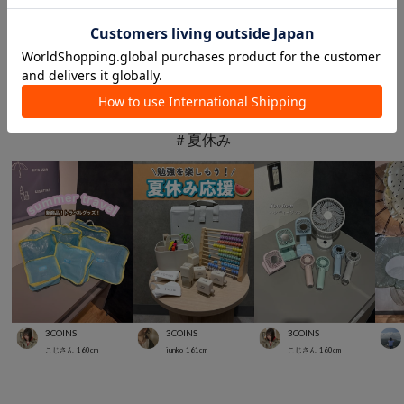
このアイテムを見た人は
こんなアイテムも見ています
スタッフスナップ
＃夏休み
3COINS
3COINS
3COINS
こじさん
160
cm
junko
161
cm
こじさん
160
cm