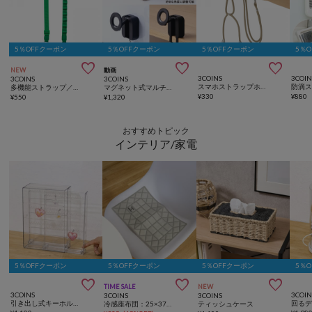
5％OFFクーポン
5％OFFクーポン
5％OFFクーポン
5％



NEW
動画
3COINS
3COIN
3COINS
3COINS
スマホストラップホルダー
防滴ス
多機能ストラップ／推し活
マグネット式マルチスマホホルダー
¥
330
¥
880
¥
550
¥
1,320
おすすめトピック
インテリア/家電
5％OFFクーポン
5％OFFクーポン
5％OFFクーポン
5％



TIME SALE
NEW
3COINS
3COIN
3COINS
3COINS
引き出し式キーホルダーケース／コレクション収納
冷感座布団：25×37cm
ティッシュケース