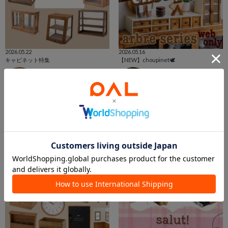
2026.05.22
2026.05.16
キャビネット特集
【NEW】choupinet🕊️
emi
hinata
福岡天神地下街店
イオンモール八幡東店
salut!
salut!