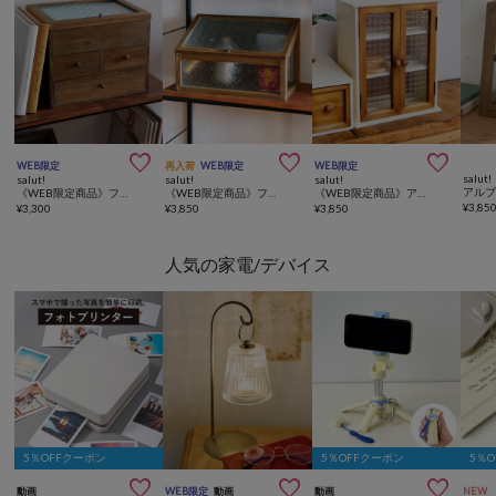



WEB限定
再入荷
WEB限定
WEB限定
salut!
salut!
salut!
salut!
《WEB限定商品》フローラガラスマルチ引き出しボックス
《WEB限定商品》フローラガラスワイドキャビネット
《WEB限定商品》アルブル両開きキャビネットミニ／choupinet
¥
3,85
¥
3,300
¥
3,850
¥
3,850
人気の家電/デバイス
5％OFFクーポン
5％OFFクーポン
5％



動画
WEB限定
動画
動画
NEW