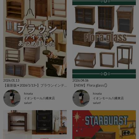
2026.01.13
2026.04.06
【最新版✴︎2026/1/13~】ブラウンインテリア特集
【NEW】Flora glass🪞
hinata
hinata
イオンモール八幡東店
イオンモール八幡東店
salut!
salut!