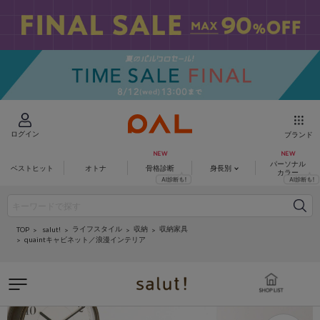
ログイン
ブランド
パーソナル
ベストヒット
オトナ
骨格診断
身長別
カラー
ライフスタイル
収納
収納家具
salut!
TOP
quaintキャビネット／浪漫インテリア