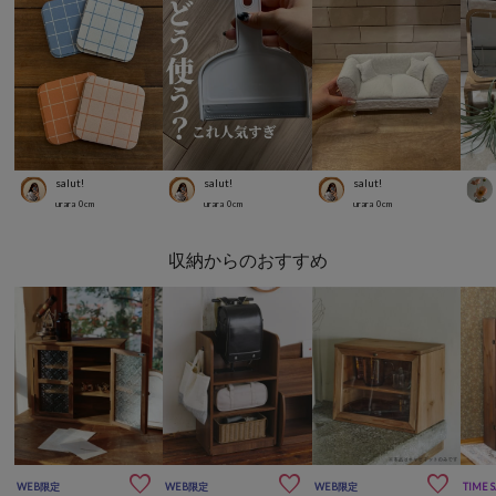
salut!
salut!
salut!
urara
0
cm
urara
0
cm
urara
0
cm
収納からのおすすめ



WEB限定
WEB限定
WEB限定
TIME 