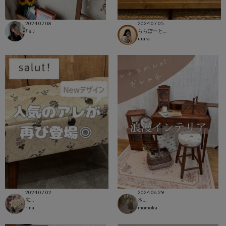
2024.07.08
2024.07.05
ｱ ｶ ﾘ
ららぽーと立川立飛店
urara
2024.07.02
2024.06.29
広島LECT店
本部
rina
momoka