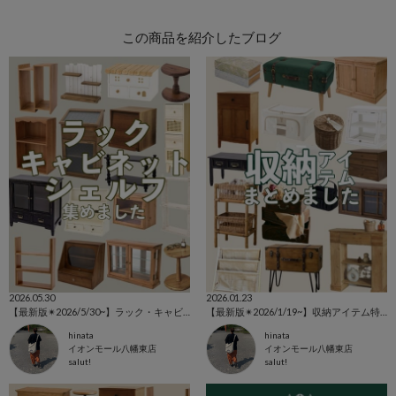
この商品を紹介したブログ
2026.05.30
2026.01.23
【最新版✴︎2026/5/30~】ラック・キャビネット特集
【最新版✴︎2026/1/19~】収納アイテム特集
hinata
hinata
イオンモール八幡東店
イオンモール八幡東店
salut!
salut!