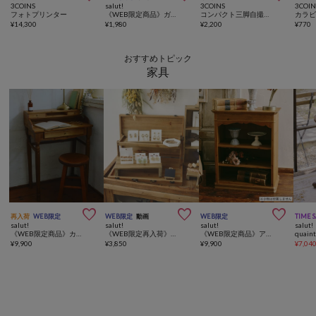
3COINS
salut!
3COINS
3COIN
フォトプリンター
《WEB限定商品》ガラスコップシェードLEDライト
コンパクト三脚自撮り棒
¥
14,300
¥
1,980
¥
2,200
¥
770
おすすめトピック
家具



再入荷
WEB限定
WEB限定
動画
WEB限定
TIME 
salut!
salut!
salut!
salut!
《WEB限定商品》カントリーライティングデスク
《WEB限定再入荷》ディスプレイトランクボックススリム／マルシェディスプレイ
《WEB限定商品》アンティークシェルフ／vieille beauté
¥
9,900
¥
3,850
¥
9,900
¥
7,04