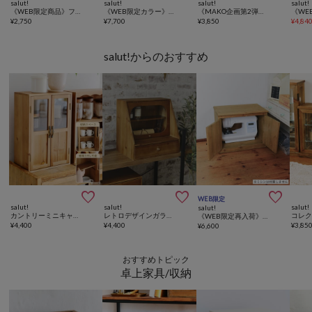
salut!
salut!
salut!
salut!
《WEB限定商品》フローラガラス両開きキャビネット
《WEB限定カラー》ランドセルラック／こども部屋
《MAKO企画第2弾！／WEB限定商品》2OPENディスプレイキャビネット
¥
2,750
¥
7,700
¥
3,850
¥
4,84
salut!からのおすすめ



WEB限定
salut!
salut!
salut!
salut!
カントリーミニキャビネット
レトロデザインガラスキャビネット／starburst
《WEB限定再入荷》2OPENミシン収納ワゴン／手芸
¥
4,400
¥
4,400
¥
3,85
¥
6,600
おすすめトピック
卓上家具/収納