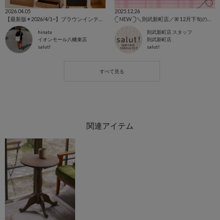
2026.04.05
2025.12.26
【最新版✴︎2026/4/1~】ブラウンインテリア特集
𓊆 NEW 𓊇＼則武新町店／ꕤ 12月下旬のベストセラーご紹介 ꕤ
hinata
則武新町店 スタッフ
イオンモール八幡東店
則武新町店
salut!
salut!