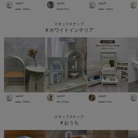
salut!
salut!
salut!
momo.
164
cm
hinata
0
cm
momo.
164
cm
スタッフスナップ
＃ホワイトインテリア
salut!
salut!
salut!
momo.
164
cm
emi
152
cm
momoka
0
cm
スタッフスナップ
＃おうち