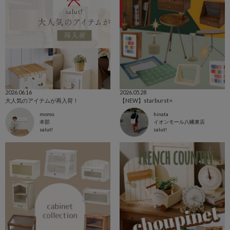
2026.06.16
2026.05.28
大人気のアイテムが再入荷！
【NEW】starburst⭐️
momo.
hinata
本部
イオンモール八幡東店
salut!
salut!