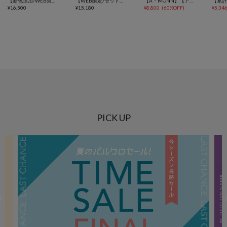
【新色追加/WEB限定】フリルラインパンツ
【WEB限定/セットアップ対応】リヨセルデニムワイドパンツ
【A・MONN】【アジャスター付き】スムースワイドパンツ
¥
16,500
¥
15,180
¥
8,800
(
60%OFF
)
¥
5,34
PICK UP