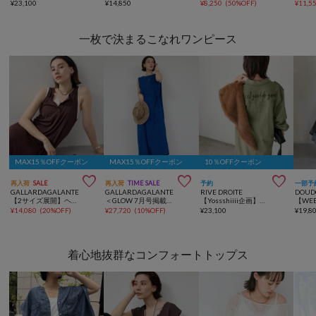
¥
23,100
¥
14,850
¥
8,250
(
50%OFF
)
¥
11,5
一枚で決まるこなれワンピース
MAX15％OFFクーポン
MAX15％OFFクーポン
10％OFFクーポン



再入荷
SALE
再入荷
TIME SALE
予約
一部予
GALLARDAGALANTE
GALLARDAGALANTE
RIVE DROITE
DOUD
【2サイズ展開】ヘンリーカットマキシワンピース
＜GLOW 7月号掲載アイテム＞【速乾/名品】マルチWAYワンピース
【Yossshiiii企画】【A・MONN】バックロゴシャツワンピース
¥
14,080
(
20%OFF
)
¥
27,720
(
10%OFF
)
¥
23,100
¥
19,8
着心地抜群なコンフォートトップス