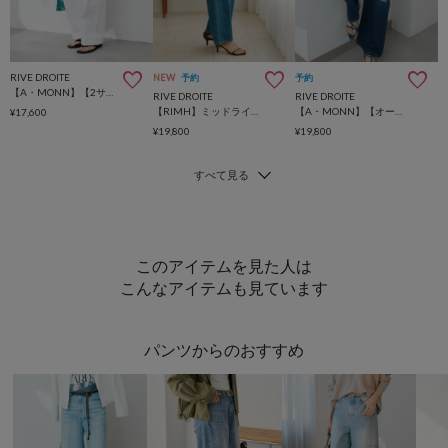
RIVE DROITE
NEW
予約
予約
【A・MONN】【2サイズ展開】フロントナローslimデニム
RIVE DROITE
RIVE DROITE
【RIMH】ミッドライズストレートデニム
【A・MONN】【オーバーサイズシルエット】パッチワークデニムパンツ
¥17,600
¥19,800
¥19,800
このアイテムを見た人は
こんなアイテムも見ています
パンツからのおすすめ