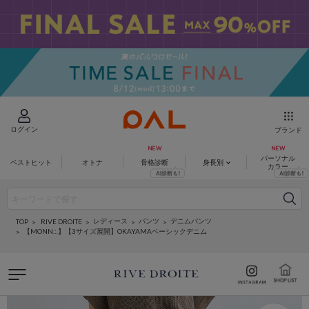
ログイン
ブランド
パーソナル
ベストヒット
オトナ
骨格診断
身長別
カラー
レディース
パンツ
デニムパンツ
RIVE DROITE
TOP
【MONN.:.】【3サイズ展開】OKAYAMAベーシックデニム