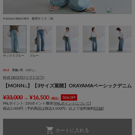
H163cm W66 H84 着用サイズ：38
H
サックスブルー
ブルー
SALE
手洗い可
在庫なし
RIVE DROITE(リヴドロワ)
【MONN.:.】【3サイズ展開】OKAYAMAベーシックデニム
¥
33,000
→
¥
16,500
50％OFF
（税込）
PALポイント:
150
ポイント獲得 [
PALポイントについて
]
税込5,000円（予約商品は税込3,000円）以上で送料無料[
詳細
]