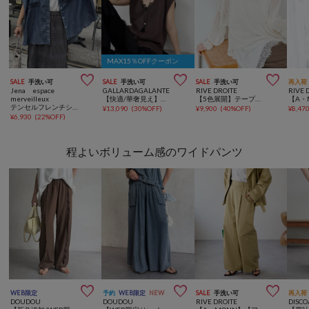
MAX15％OFFクーポン



SALE
手洗い可
SALE
手洗い可
SALE
手洗い可
再入荷
Jena espace
GALLARDAGALANTE
RIVE DROITE
RIVE 
merveilleux
【快適/華奢見え】サイドスリットニット
【5色展開】テープヤーンボートネックニット
テンセルフレンチシャツ
¥
13,090
(
30%OFF
)
¥
9,900
(
40%OFF
)
¥
8,47
¥
6,930
(
22%OFF
)
程よいボリューム感のワイドパンツ



WEB限定
予約
WEB限定
NEW
SALE
手洗い可
再入荷
DOUDOU
DOUDOU
RIVE DROITE
DISCO