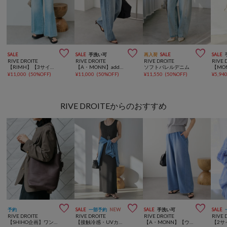



SALE
SALE
手洗い可
再入荷
SALE
SALE
RIVE DROITE
RIVE DROITE
RIVE DROITE
RIVE 
【RIMH】【3サイズ展開】フレアデニムパンツ
【A・MONN】addフロントナローデニム
ソフトバレルデニム
¥
11,000
(
50%OFF
)
¥
11,000
(
50%OFF
)
¥
11,550
(
50%OFF
)
¥
5,94
RIVE DROITEからのおすすめ



予約
SALE
一部予約
NEW
SALE
手洗い可
SALE
RIVE DROITE
RIVE DROITE
RIVE DROITE
RIVE 
【SHIHO企画】ワンハンドルトートバッグ
【接触冷感・UVカット】2WAYリブタンクワンピース【全骨格細見え/高身長サイズあり】
【A・MONN】【ウエストゴム/ドロスト紐付き】フェイクデニムイージーパンツ