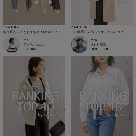
2024.03.06
2024.03.04
低身長さんにもおすすめ！MONN.:./ビッグデニムシャツ
【札幌店】人気ランキングTOP10！
MIO
cana
名古屋パルコ店
大丸札幌店
RIVE DROITE
RIVE DROITE