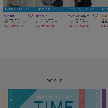
MAX15％OFFクーポン
MAX15％OFFクーポン
MAX15％OFFクーポン
MA



TIME SALE
TIME SALE
TIME SALE
手洗い可
再入荷
LOUNGEDRESS
LOUNGEDRESS
LOUNGEDRESS
LOUN
シアーチェックシャツ
ビーズシアーハーフスリーブブラウス
《イージーケア/二の腕カバー》ギマルーズニット
¥
9,240
(
60%OFF
)
¥
12,760
(
60%OFF
)
¥
13,090
(
30%OFF
)
¥
14,6
PICK UP