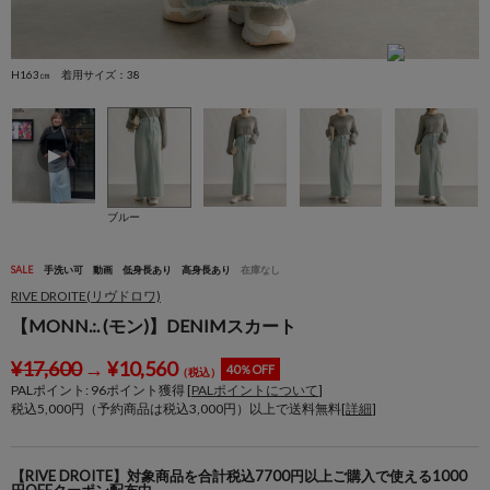
H163㎝ 着用サイズ：38
程
ブルー
SALE
手洗い可
動画
低身長あり
高身長あり
在庫なし
RIVE DROITE(リヴドロワ)
【MONN.:. (モン)】DENIMスカート
¥
17,600
→
¥
10,560
40％OFF
（税込）
PALポイント:
96
ポイント獲得 [
PALポイントについて
]
税込5,000円（予約商品は税込3,000円）以上で送料無料[
詳細
]
【RIVE DROITE】対象商品を合計税込7700円以上ご購入で使える1000