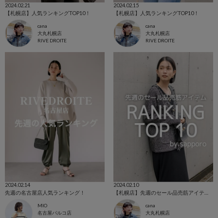
2024.02.21
2024.02.15
【札幌店】人気ランキングTOP10！
【札幌店】人気ランキングTOP10！
cana
cana
大丸札幌店
大丸札幌店
RIVE DROITE
RIVE DROITE
2024.02.14
2024.02.10
先週の名古屋店人気ランキング！
【札幌店】先週のセール品売筋アイテムベスト10
MIO
cana
名古屋パルコ店
大丸札幌店