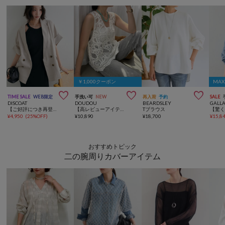
￥1,000クーポン
MA



TIME SALE
WEB限定
手洗い可
NEW
再入荷
予約
SALE
DISCOAT
DOUDOU
BEARDSLEY
GALL
【ご好評につき再登場♪】テックリネン半袖シャツジャケット《WEB限定》
【高レビューアイテム】刺繍前後2WAYレースタンク
Tブラウス
¥
4,950
(
25%OFF
)
¥
10,890
¥
18,700
¥
15,8
おすすめトピック
二の腕周りカバーアイテム