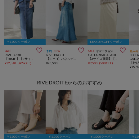
￥1,000クーポン
MAX15％OFFクーポン



SALE
予約
NEW
SALE
オケージョン
再入荷
RIVE DROITE
RIVE DROITE
GALLARDAGALANTE
COLL
【RIMH】【3サイズ展開】スリットデニムスカート
【RIMH】パネルデニムスカート
【3サイズ展開】【楽ちん×上品見え】ストレッチサテンタイトスカート
GALL
¥
12,540
(
40%OFF
)
¥
20,900
¥
9,900
(
50%OFF
)
¥
15,4
RIVE DROITEからのおすすめ
￥1,000クーポン
￥1,000クーポン
￥1,000クーポン
￥1,