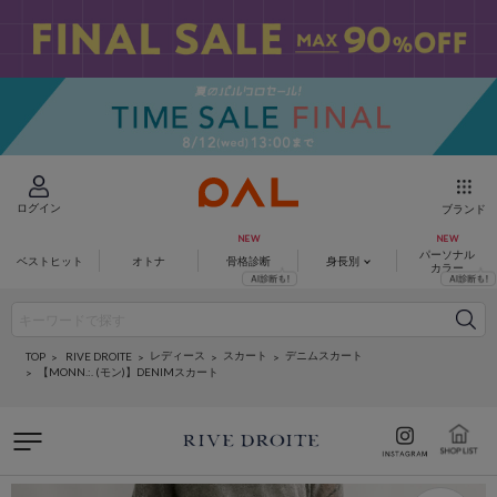
ログイン
ブランド
パーソナル
ベストヒット
オトナ
骨格診断
身長別
カラー
レディース
スカート
デニムスカート
RIVE DROITE
TOP
【MONN.:. (モン)】DENIMスカート