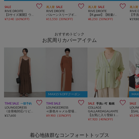



SALE
再入荷
SALE
再入荷
SALE
再入荷
RIVE DROITE
RIVE DROITE
RIVE DROITE
RIVE 
【3サイズ展開】ウエスタンサボ
バルーンスリーブギャザーブラウス
【R.good】【軽量/クッション性/3サイズ展開】トングサンダル
¥
7,040
(
60%OFF
)
¥
11,550
(
30%OFF
)
¥
8,250
(
50%OFF
)
¥
19,8
おすすめトピック
お尻周りカバーアイテム
MAX15％OFFクーポン
MA



TIME SALE
一部予約
TIME SALE
SALE
手洗い可
動画
SALE
LOUNGEDRESS
LOUNGEDRESS
COLLAGE
LOUN
《全骨格対応/リピートNo.1》サテンティアードキャミワンピース
≪新色キャメル登場/重ね着映え≫シアーハイスリットワンピース
GALLARDAGALANTE
【お気に入り登録１万超/軽量/体型カバー】ギャザー切替シアーシャツカーディガン
¥
17,600
¥
9,900
(
10%OFF
)
¥
5,39
¥
7,920
(
40%OFF
)
着心地抜群なコンフォートトップス