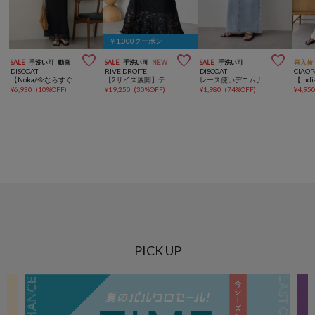
￥1,000クーポン



SALE
手洗い可
動画
SALE
手洗い可
NEW
SALE
手洗い可
再入荷
DISCOAT
RIVE DROITE
DISCOAT
CIAOP
【Noka/今ならすぐ届く♪/華奢見え&高見え】レース使いキャミワンピース
【2サイズ展開】ティアードレーススカート
レース使いデニムナロースカート
¥
6,930
(
10%OFF
)
¥
19,250
(
30%OFF
)
¥
1,980
(
74%OFF
)
¥
4,95
PICK UP