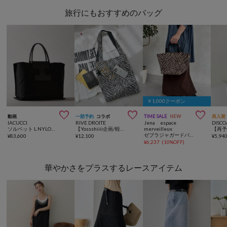
旅行にもおすすめのバッグ
￥1,000クーポン



動画
一部予約
コラボ
TIME SALE
NEW
再入荷
IACUCCI
RIVE DROITE
Jena espace
DISCO
ソルベット L NYLON/RUGA
【Yossshiiii企画/軽量/大容量】チャーム付きアニマルジャガードトート
merveilleux
ゼブラジャガードバッグ
¥
83,600
¥
12,100
¥
5,94
¥
6,237
(
10%OFF
)
華やかさをプラスするレースアイテム