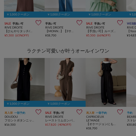
￥1,000クーポン
￥1,000クーポン
￥1,000クーポン
￥1,



SALE
手洗い可
手洗い可
SALE
手洗い可
WEB
RIVE DROITE
RIVE DROITE
RIVE DROITE
RIVE 
【ひんやりタッチ/セットアップ可】レーヨン混ナローフレアスカート
【MONN.:.】【3サイズ展開/シーズンレス/綿100%】バギーデニムパンツ
【手洗い可】ルーズペプラムニット
¥
5,500
(
65%OFF
)
¥
18,700
¥
5,500
(
66%OFF
)
¥
14,8
ラクチン可愛いが叶うオールインワン
￥1,000クーポン
￥1,000クーポン



再入荷
一部予約
SALE
手洗い可
再入荷
一部予約
予約
DOUDOU
RIVE DROITE
CAPRICIEUX
BEAR
フロントボタンニットオールインワン
レーストリムロンパース
LE'MAGE
【オケージョンにも】ドットロンパース
¥
16,500
¥
17,820
(
40%OFF
)
¥
30,8
¥
18,700