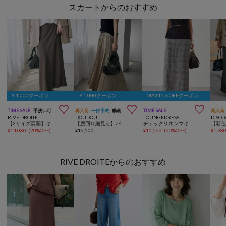
スカートからのおすすめ
￥1,000クーポン
￥1,000クーポン
MAX15％OFFクーポン



TIME SALE
手洗い可
再入荷
一部予約
動画
TIME SALE
再入荷
RIVE DROITE
DOUDOU
LOUNGEDRESS
DISCO
【2サイズ展開】キュプラ混バイアススカート
【腰回り細見え】パネルプリーツスカート
チェックリネンマキシスカート
¥
14,080
(
20%OFF
)
¥
16,500
¥
10,560
(
60%OFF
)
¥
1,98
RIVE DROITEからのおすすめ