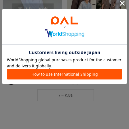
2025.05.31
2025.05.29
モノトーンをカジュアルに着る
【30代スタッフが選ぶ】今おススメしたい夏の通勤服
MIO
本部 スタッフ
名古屋パルコ店
本部
RIVE DROITE
RIVE DROITE