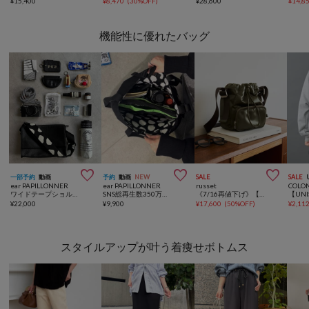
¥
15,400
¥
8,470
(
30%OFF
)
¥
28,600
¥
14,8
機能性に優れたバッグ



一部予約
動画
予約
動画
NEW
SALE
SALE
ear PAPILLONNER
ear PAPILLONNER
russet
COLO
ワイドテープショルダーバッグ《本革/軽量470g/ボディバッグ/500mlペットボトルも入る！/ユニセックス》
SNS総再生数350万越え！《裏地がかわいい！/A4サイズ対応》アジャスタートートバッグ
《7/16再値下げ》【撥水】マルチショルダーバッグ
¥
22,000
¥
9,900
¥
17,600
(
50%OFF
)
¥
2,11
スタイルアップが叶う着痩せボトムス