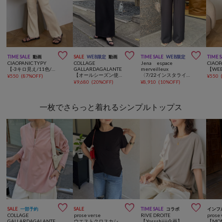



TIME SALE
動画
SALE
WEB限定
動画
TIME SALE
WEB限定
TIME 
CIAOPANIC TYPY
COLLAGE
Jena espace
CIAOP
【-3キロ見え/11色/低身長・高身長対応】すっきりシルエットリブパンツ
GALLARDAGALANTE
merveilleux
【オールシーズン使える】《３サイズ展開》ポンチタイトスカート
〈7/22インスタライブご紹介アイテム〉【SNSで話題】【高レビュー多数！ベストセラー】【2サイズ展開】トロミイージーパンツ
¥
550
(
87%OFF
)
¥
550
¥
9,680
(
20%OFF
)
¥
8,910
(
10%OFF
)
一枚でさらっと着れるシンプルトップス



SALE
一部予約
SALE
TIME SALE
コラボ
インフ
COLLAGE
prose verse
RIVE DROITE
prose 
GALLARDAGALANTE
ウエストクロスカシュクールTシャツ
【Yossshiiii企画】ヴィンテージ天竺ゴブソデTee【ひんやりタッチ/体型カバー】