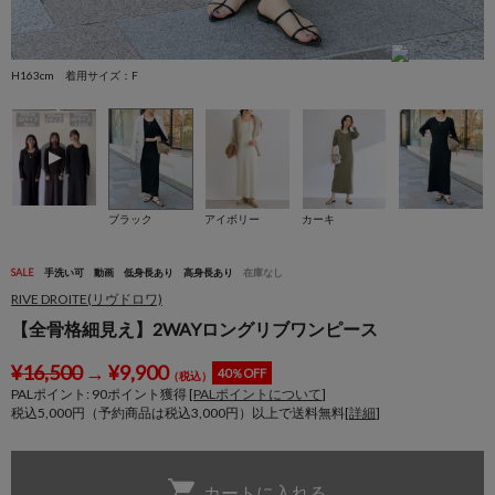
H163cm 着用サイズ：F
H
ブラック
アイボリー
カーキ
SALE
手洗い可
動画
低身長あり
高身長あり
在庫なし
RIVE DROITE(リヴドロワ)
【全骨格細見え】2WAYロングリブワンピース
¥
16,500
→
¥
9,900
40％OFF
（税込）
PALポイント:
90
ポイント獲得 [
PALポイントについて
]
税込5,000円（予約商品は税込3,000円）以上で送料無料[
詳細
]