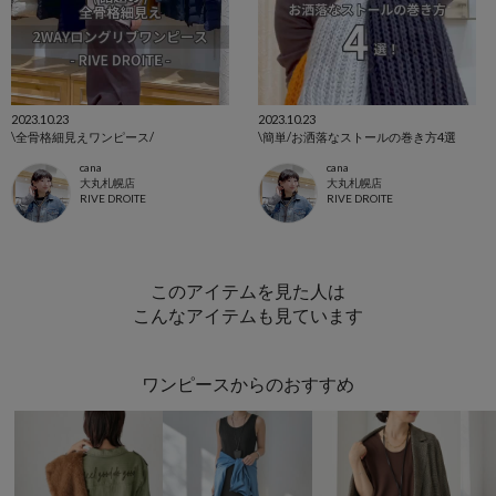
2023.10.23
2023.10.23
\全骨格細見えワンピース/
\簡単/お洒落なストールの巻き方4選
cana
cana
大丸札幌店
大丸札幌店
RIVE DROITE
RIVE DROITE
このアイテムを見た人は
こんなアイテムも見ています
ワンピースからのおすすめ