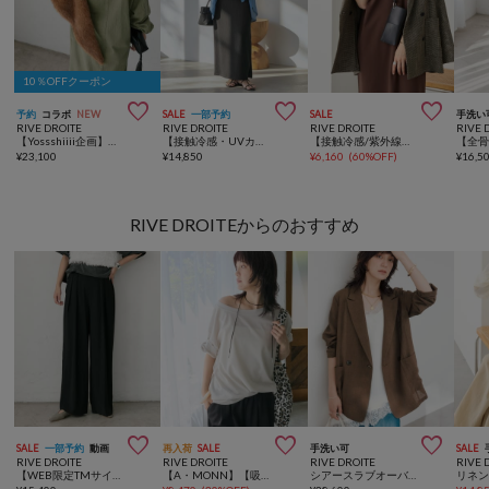
10％OFFクーポン



予約
コラボ
NEW
SALE
一部予約
SALE
手洗い
RIVE DROITE
RIVE DROITE
RIVE DROITE
RIVE 
【Yossshiiii企画】【A・MONN】バックロゴシャツワンピース
【接触冷感・UVカット】2WAYリブタンクワンピース【全骨格細見え/高身長サイズあり】
【接触冷感/紫外線防止】ゴブソデカットソーワンピース【3サイズ展開】
¥
23,100
¥
14,850
¥
6,160
(
60%OFF
)
¥
16,5
RIVE DROITEからのおすすめ



SALE
一部予約
動画
再入荷
SALE
手洗い可
SALE
RIVE DROITE
RIVE DROITE
RIVE DROITE
RIVE 
【WEB限定TMサイズ登場/4サイズ展開】タックワイドスラックス
【A・MONN】【吸水速乾/接触冷感】オープンネックTee
シアースラブオーバージャケット