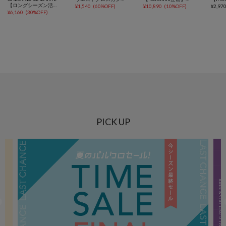
【ロングシーズン活躍◎ジップ付き】袖シアー切替ジョーゼットロンT
¥
1,540
(
60%OFF
)
¥
10,890
(
10%OFF
)
¥
2,97
¥
6,160
(
30%OFF
)
PICK UP