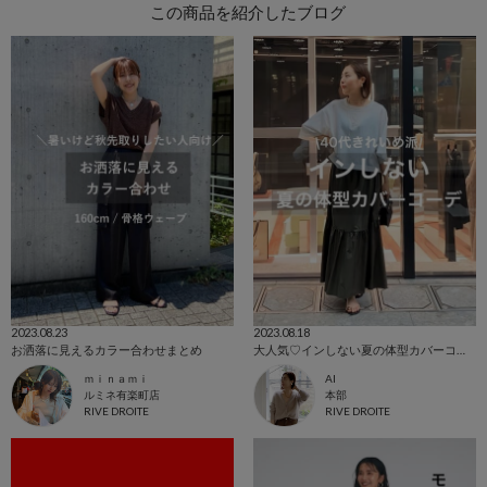
この商品を紹介したブログ
2023.08.23
2023.08.18
お洒落に見えるカラー合わせまとめ
大人気♡インしない夏の体型カバーコーデ特集
ｍｉｎａｍｉ
AI
ルミネ有楽町店
本部
RIVE DROITE
RIVE DROITE