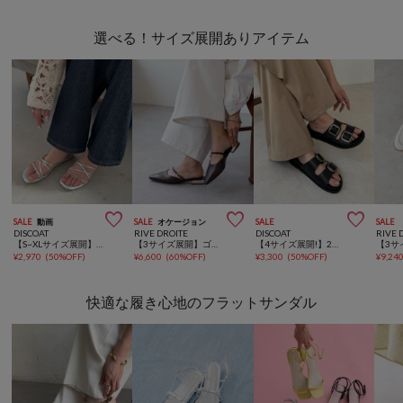
選べる！サイズ展開ありアイテム



SALE
動画
SALE
オケージョン
SALE
SALE
DISCOAT
RIVE DROITE
DISCOAT
RIVE 
【S~XLサイズ展開】クロスラインストラップサンダル
【3サイズ展開】ゴールドポイントミュール
【4サイズ展開!】2ベルトフットベットサンダル《ユニセックス》
¥
2,970
(
50%OFF
)
¥
6,600
(
60%OFF
)
¥
3,300
(
50%OFF
)
¥
9,24
快適な履き心地のフラットサンダル