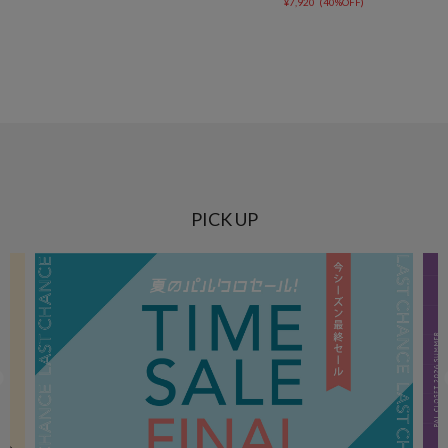
¥
7,920
(
40%OFF
)
PICK UP