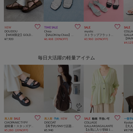



NEW
TIME SALE
SALE
SALE
DOUDOU
Chico
mystic
COLL
【WEB限定】GOLDトングフラットクロスサンダル
【SALON by Chico】リボンフラットサンダル
ストラップフラットサンダル
GALL
¥
7,920
¥
6,468
(
30%OFF
)
¥
3,960
(
60%OFF
)
¥
4,12
毎日大活躍の軽量アイテム



再入荷
SALE
再入荷
予約
NEW
SALE
動画
手洗い可
一部予
CIAOPANIC TYPY
DISCOAT
COLLAGE
Kasta
超軽量！スタッズデザイン厚底ベルトデザインサンダル
【再予約/SNSで話題！/撥水/軽量】シアーリップバックパック
GALLARDAGALANTE
【お気に入り登録１万超/軽量/体型カバー】ギャザー切替シアーシャツカーディガン
¥
5,280
(
20%OFF
)
¥
5,940
¥
9,79