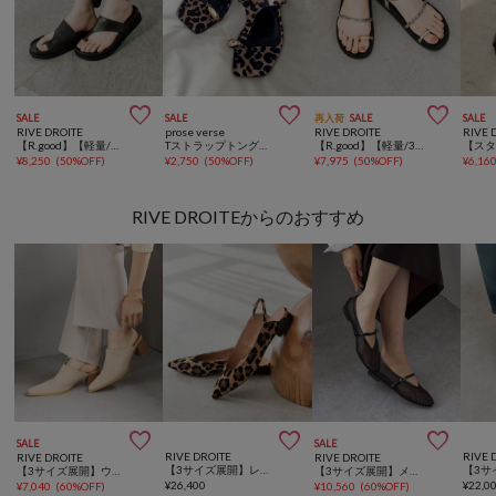



SALE
SALE
再入荷
SALE
SALE
RIVE DROITE
prose verse
RIVE DROITE
RIVE 
【R.good】【軽量/クッション性/3サイズ展開】トングサンダル
Tストラップトングサンダル
【R.good】【軽量/3サイズ展開】メタルリングサンダル
¥
8,250
(
50%OFF
)
¥
2,750
(
50%OFF
)
¥
7,975
(
50%OFF
)
¥
6,16
RIVE DROITEからのおすすめ



SALE
SALE
RIVE DROITE
RIVE 
RIVE DROITE
RIVE DROITE
【3サイズ展開】レオパードスリングバックミュール
【3サイズ展開】ウエスタンサボ
【3サイズ展開】メッシュフラットシューズ
¥
26,400
¥
22,0
¥
7,040
(
60%OFF
)
¥
10,560
(
60%OFF
)