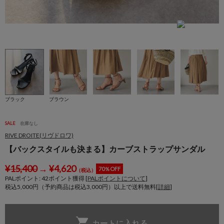
ブラック
ブラウン
SALE
在庫なし
RIVE DROITE(リヴドロワ)
【バックスタイルも決まる】カーブストラップサンダル
¥
15,400
→
¥
4,620
70％OFF
（税込）
PALポイント:
42
ポイント獲得 [
PALポイントについて
]
税込5,000円（予約商品は税込3,000円）以上で送料無料[
詳細
]