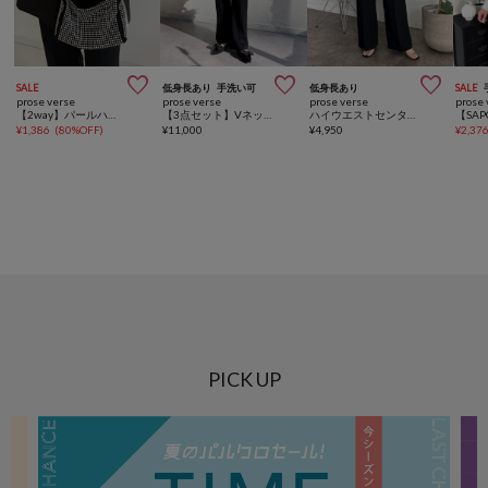



SALE
低身長あり
手洗い可
低身長あり
SALE
prose verse
prose verse
prose verse
prose 
【2way】パールハンドルラインストーンショルダーバッグ
【3点セット】Vネックベストセットアップ
ハイウエストセンタープレスタックパンツ
¥
1,386
(
80%OFF
)
¥
11,000
¥
4,950
¥
2,37
PICK UP