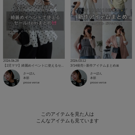
2026.06.28
2026.03.12
【2児ママ】綺麗めイベントに使えるセールitem🎀
3/14発売✨新作アイテムまとめ🎀
さーぽん
さーぽん
本部
本部
prose verse
prose verse
このアイテムを見た人は
こんなアイテムも見ています