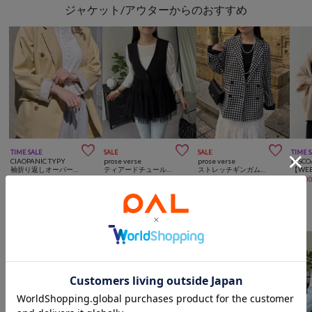
ジャケット/アウターからのおすすめ



TIME SALE
SALE
SALE
TIME 
CIAOPANIC TYPY
prose verse
prose verse
DISCO
袖折り返しオーバーサイズテーラージャケット
ティアードチュールVネックペプラムジレ
ストレッチギンガムチェックジャケット
¥
1,100
(
90%OFF
)
¥
2,376
(
60%OFF
)
¥
1,760
(
80%OFF
)
¥
2,20
prose verseからのおすすめ