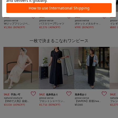



SALE
SALE
SALE
SALE
prose verse
prose verse
prose verse
prose 
Wジップフリンジペプラムブラウス
パフスリーブTシャツ
ポケットメタルチャームオーバーサイズシャツ
¥
1,386
(
80%OFF
)
¥
2,376
(
40%OFF
)
¥
990
(
80%OFF
)
¥
880
一枚で決まるこなれワンピース



SALE
手洗い可
SALE
低身長あり
高身長あり
SALE
natural couture
prose verse
prose verse
natura
【SNSで人気】金釦テーラーワンピース
フロントシャーリングＡラインデニムワンピース
【SAPON】前後2wayカットプリーツワンピース
¥
3,036
(
60%OFF
)
¥
1,716
(
80%OFF
)
¥
5,060
¥
2,27