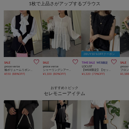
1枚で上品さがアップするブラウス
2BUY10％OFFクーポン



SALE
SALE
TIME SALE
WEB限定
SALE
prose verse
prose verse
LOCUST
prose 
袖ボリュームリボンボウタイブラウス
シャーリングシアーティアードブラウス
【WEB限定】【セットアップ対応】コード刺繍ノースリーブブラウス
¥
550
(
88%OFF
)
¥
1,100
(
80%OFF
)
¥
1,320
(
73%OFF
)
¥
1,18
おすすめトピック
セレモニーアイテム