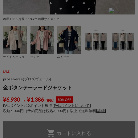
着用モデル身長：158cm 着用サイズ：M
着
ライトベージュ
ピンク
ネイビー
SALE
prose verse(プロズヴェール)
金ボタンテーラードジャケット
¥
6,930
→
¥
1,386
80％OFF
（税込）
PALポイント:
12
ポイント獲得 [
PALポイントについて
]
税込5,000円（予約商品は税込3,000円）以上で送料無料[
詳細
]