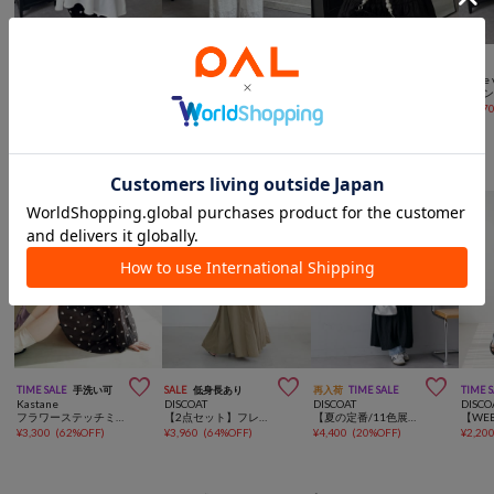



SALE
NEW
SALE
手洗い可
SALE
prose verse
prose verse
prose verse
prose 
【セットアイテム】裾フリルビスチェ×ペプラムＴシャツ
ウエストドロストレースイージーパンツ
バックメタルボートネックシャギーニット
¥
3,564
(
40%OFF
)
¥
6,600
¥
1,749
(
70%OFF
)
¥
2,97
一枚で決まるこなれワンピース



TIME SALE
手洗い可
SALE
低身長あり
再入荷
TIME SALE
TIME 
Kastane
DISCOAT
DISCOAT
DISCO
フラワーステッチミニワンピース
【2点セット】フレンチカーディガン×ノースリワンピース
【夏の定番/11色展開】ジャガードヨウリュウワンピース《WEB限定》
¥
3,300
(
62%OFF
)
¥
3,960
(
64%OFF
)
¥
4,400
(
20%OFF
)
¥
2,20