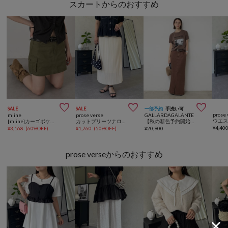
スカートからのおすすめ



SALE
SALE
一部予約
手洗い可
prose 
mline
prose verse
GALLARDAGALANTE
[mline]カーゴポケットミニスカート
カットプリーツナロースカート
【秋の新色予約開始】【3サイズ展開/セットアップ対応】リヨセルスリットスカート
¥
4,40
¥
3,168
(
60%OFF
)
¥
1,760
(
50%OFF
)
¥
20,900
prose verseからのおすすめ