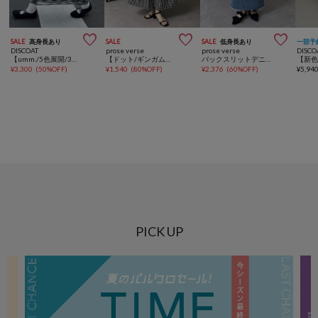



SALE
高身長あり
SALE
SALE
低身長あり
一部予
DISCOAT
prose verse
prose verse
DISCO
【umm./5色展開/3サイズ♪】柄アソートスカート
【ドット/ギンガム】ボリュームタフタフレアスカート
バックスリットデニムナロースカート
¥
3,300
(
50%OFF
)
¥
1,540
(
80%OFF
)
¥
2,376
(
60%OFF
)
¥
5,94
PICK UP