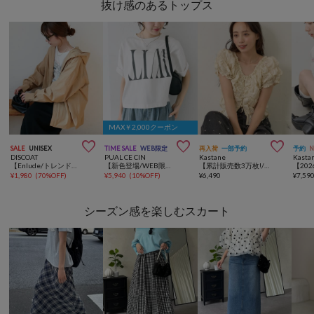
抜け感のあるトップス
MAX￥2,000クーポン



SALE
UNISEX
TIME SALE
WEB限定
再入荷
一部予約
予約
DISCOAT
PUAL CE CIN
Kastane
Kasta
【Enlude/トレンド】ワッシャーナイロンフード付きシャツ《ユニセックス》
【新色登場/WEB限定】リバースロゴTシャツ
【累計販売数3万枚!/着痩せ◎】クシュクシュブラウス
¥
1,980
(
70%OFF
)
¥
5,940
(
10%OFF
)
¥
6,490
¥
7,59
シーズン感を楽しむスカート