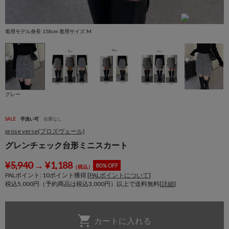
着用モデル身長:158cm 着用サイズ:M
グレー
SALE
手洗い可
在庫なし
prose verse(プロズヴェール)
グレンチェック台形ミニスカート
¥
5,940
→
¥
1,188
80％OFF
（税込）
PALポイント:
10
ポイント獲得 [
PALポイントについて
]
税込5,000円（予約商品は税込3,000円）以上で送料無料[
詳細
]