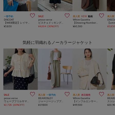



一部予約
SALE
再入荷
NEW
動画
再入荷
DISCOAT
prose verse
Whim Gazette
DISCO
【WEB限定】レイヤードロングスリーブ
ビスチェドッキングワンピース
【Drawing Numbers】レイヤードノーカラージャケット
¥
3,850
¥
4,004
(
30%OFF
)
¥
60,500
¥
3,85
気軽に羽織れるノーカラージャケット



SALE
再入荷
一部予約
再入荷
本日発売
再入荷
prose verse
BEARDSLEY
Whim Gazette
BEAR
ウェーブフリルサマーツイードペプラムジャケット
ジャージージップブルゾン
【インフルエンサーコラボ】ノーカラージャケット
¥
2,728
(
60%OFF
)
¥
19,800
¥
49,500
¥
20,9