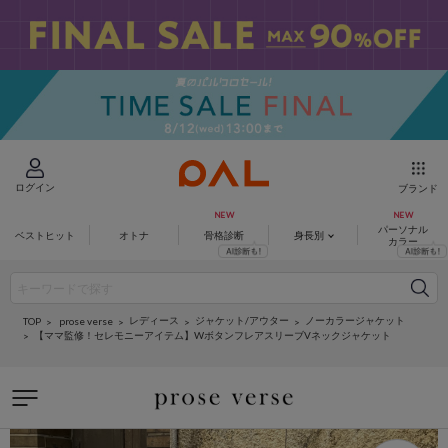
ログイン
ブランド
パーソナル
ベストヒット
オトナ
骨格診断
身長別
カラー
レディース
ジャケット/アウター
ノーカラージャケット
prose verse
TOP
【ママ監修！セレモニーアイテム】WボタンフレアスリーブVネックジャケット