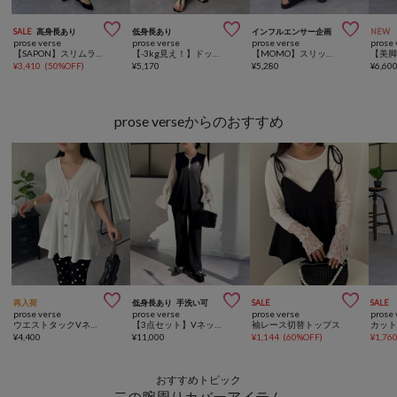



SALE
高身長あり
低身長あり
インフルエンサー企画
NEW
prose verse
prose verse
prose verse
prose 
【SAPON】スリムラインテーパードパンツ
【-3kg見え！】ドットフロントスリットスーパーストレッチパンツ
【MOMO】スリットフレアパンツ
¥
3,410
(
50%OFF
)
¥
5,170
¥
5,280
¥
6,60
prose verseからのおすすめ



再入荷
低身長あり
手洗い可
SALE
SALE
prose verse
prose verse
prose verse
prose 
ウエストタックVネック半袖カーディガン
【3点セット】Vネックベストセットアップ
袖レース切替トップス
¥
4,400
¥
11,000
¥
1,144
(
60%OFF
)
¥
1,76
おすすめトピック
二の腕周りカバーアイテム