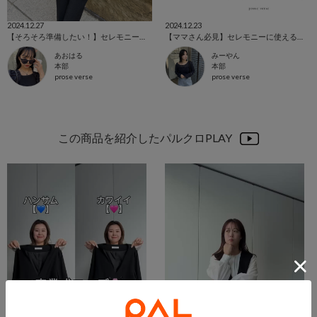
2024.12.27
2024.12.23
【そろそろ準備したい！】セレモニースタイルまとめ
【ママさん必見】セレモニーに使えるアイテムリスト！
あおはる
みーやん
本部
本部
prose verse
prose verse
この商品を紹介したパルクロPLAY