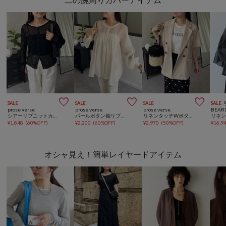



SALE
SALE
SALE
SALE
prose verse
prose verse
prose verse
BEAR
シアーリブニットカーディガン
パールボタン袖リブAラインシアーシャツ
リネンタッチWボタン半袖シャツジャケット
リネ
¥
1,848
(
60%OFF
)
¥
2,200
(
60%OFF
)
¥
2,970
(
50%OFF
)
¥
16,9
オシャ見え！簡単レイヤードアイテム