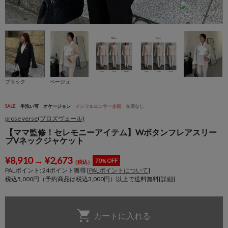
ブラック
ベージュ
SALE
手洗い可
オケージョン
インフルエンサー企画
在庫なし
prose verse(プロズヴェール)
【ママ監修！セレモニーアイテム】Wボタンフレアスリー
ブVネックジャケット
¥
8,910
→
¥
2,673
70％OFF
（税込）
PALポイント:
24
ポイント獲得 [
PALポイントについて
]
税込5,000円（予約商品は税込3,000円）以上で送料無料[
詳細
]