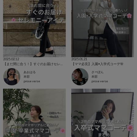
2025.02.12
2025.01.21
【まだ間に合う！】すぐのお届けセレモニーアイテム！
【ママ必見】入園•入学式コーデ🌸
あおはる
さーぽん
本部
本部
prose verse
prose verse