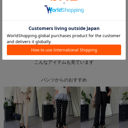
2025.01.21
2025.01.10
卒業式コーデ！
【ママ必見】着痩せセレモニー服はこれ♡
ももぞう
さーぽん
本部
本部
prose verse
prose verse
このアイテムを見た人は
こんなアイテムも見ています
パンツからのおすすめ