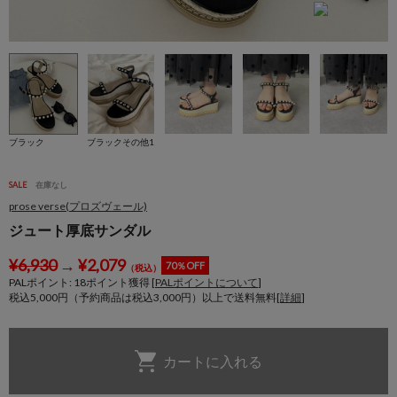
ブラック
ブラックその他1
SALE
在庫なし
prose verse(プロズヴェール)
ジュート厚底サンダル
¥
6,930
→
¥
2,079
70％OFF
（税込）
PALポイント:
18
ポイント獲得 [
PALポイントについて
]
税込5,000円（予約商品は税込3,000円）以上で送料無料[
詳細
]