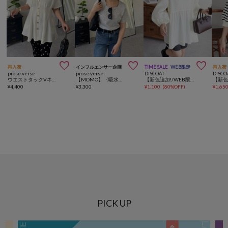



再入荷
インフルエンサー企画
TIME SALE
WEB限定
再入荷
prose verse
prose verse
DISCOAT
DISCO
ウエストタックVネック半袖カーディガン
【MOMO】〈吸水速乾・UVカット〉スクエアネックTシャツ
【新色追加!/WEB限定】前後2WAYペプラムブラウス
¥
4,400
¥
3,300
¥
1,100
(
80%OFF
)
¥
1,65
PICK UP