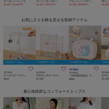
オーガンジーレイヤードサイドフリルブラウス
サイドリボンVネックタックペプラムブラウス
フロントジップデニムペプラムブラウス
¥
3,300
(
50%OFF
)
¥
3,465
(
30%OFF
)
¥
1,188
(
80%OFF
)
¥
1,38
お気に入りを飾る見せる収納アイテム
5％OFFクーポン
5％OFFクーポン
5％OFFクーポン
5％



WEB限定
3COINS
3COINS
3COIN
3COINS
キーホルダースタンド／コレクション収納
引き出し式キーホルダーケース／コレクション収納
《WEB限定商品》ディスプレイケース
¥
660
¥
1,100
¥
1,10
¥
880
着心地抜群なコンフォートトップス