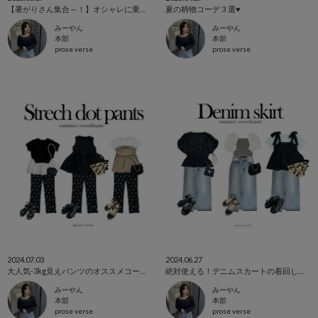
【暑がりさん集合～！】オシャレに乗り切る夏のCOOLコーデ４選
夏の柄物コーデ３選♥
みーやん
みーやん
本部
本部
prose verse
prose verse
2024.07.03
2024.06.27
大人気-3kg見えパンツのオススメコーデ♡
絶対使える！デニムスカートの着回しコーデ♡
みーやん
みーやん
本部
本部
prose verse
prose verse