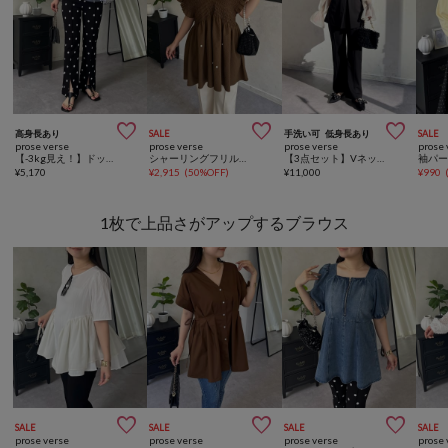



高身長あり
SALE
手洗い可
低身長あり
SALE
prose verse
prose verse
prose verse
prose 
【-3kg見え！】ドットフロントスリットスーパーストレッチパンツ
シャーリングフリルVネックパールペプラムブラウス
【3点セット】Vネックベストセットアップ
¥
5,170
¥
2,915
(
50%OFF
)
¥
11,000
¥
990
1枚で上品さがアップするブラウス



SALE
SALE
SALE
SALE
prose verse
prose verse
prose verse
prose 