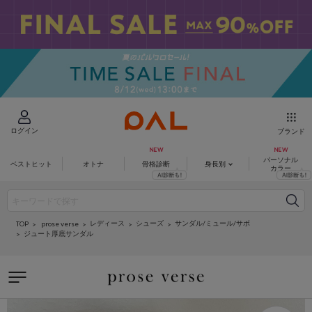
ログイン
ブランド
パーソナル
ベストヒット
オトナ
骨格診断
身長別
カラー
レディース
シューズ
サンダル/ミュール/サボ
prose verse
TOP
ジュート厚底サンダル