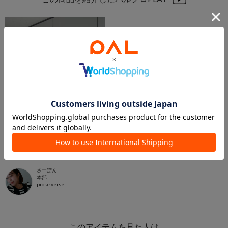
2024.07.05
【2児のママ一押し】ふわっとブラウス♡
さーぽん
本部
prose verse
このアイテムを見た人は