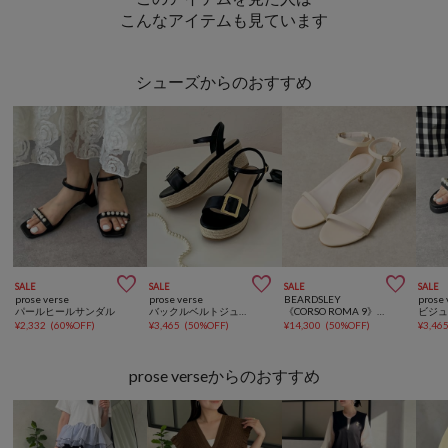
こんなアイテムも見ています
シューズからのおすすめ



SALE
SALE
SALE
SALE
prose verse
prose verse
BEARDSLEY
prose 
パールヒールサンダル
バックルベルトジュート厚底サンダル
《CORSO ROMA 9》ストラップサンダル
¥
2,332
(
60%OFF
)
¥
3,465
(
50%OFF
)
¥
14,300
(
50%OFF
)
¥
3,46
prose verseからのおすすめ