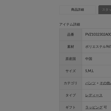
商品詳細
スタッ
アイテム詳細
品番
PVZ1032302A0
素材
ポリエステル96
原産国
中国
サイズ
S,M,L
カテゴリ
パンツ
>
その他
タイプ
レディース
ギフト
ラッピング
可