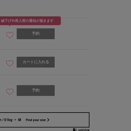
と値下げや再入荷の通知が届きます
予約
カートに入れる
予約
 / 51kg
M
Find your size