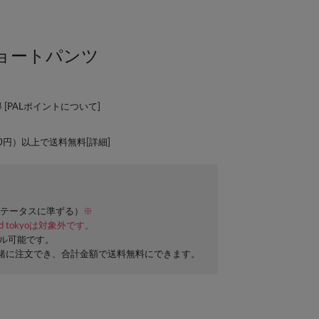
ョートパンツ
 [
PALポイントについて
]
00円）以上で送料無料[
詳細
]
テータスに準ずる）
※
ard tokyoは対象外です。
セル可能です。
緒に注文でき、合計金額で送料無料にできます。