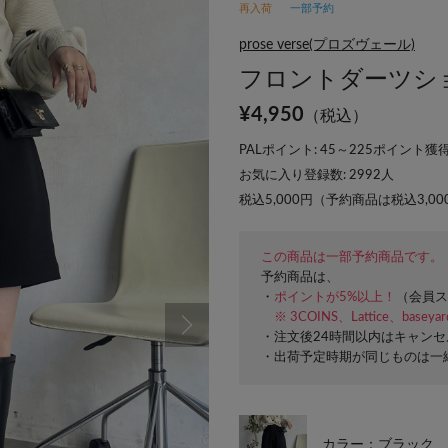
再入荷
一部予約
prose verse(プロズヴェール)
フロントダーツシ
¥
4,950
（税込）
PALポイント: 45～225ポイント獲得
お気に入り登録数:
2992
人
税込5,000円（予約商品は税込3,0
この商品は一部予約商品です。
予約商品は、
・
ポイントが5%以上！
（会員ス
※ 3COINS、Lattice、basey
・注文後24時間以内はキャン
・出荷予定時期が同じものは一
カラー：ブラック