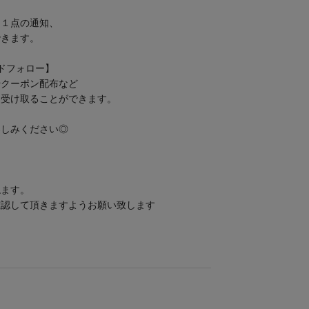
！
ト１点の通知、
できます。
ンドフォロー】
やクーポン配布など
く受け取ることができます。
楽しみください◎
ねます。
確認して頂きますようお願い致します