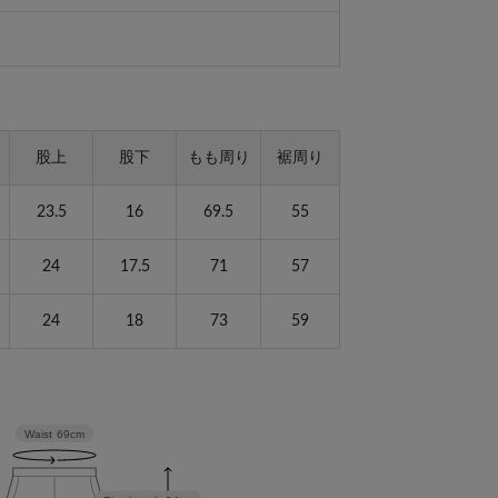
股上
股下
もも周り
裾周り
23.5
16
69.5
55
24
17.5
71
57
24
18
73
59
Waist
69cm