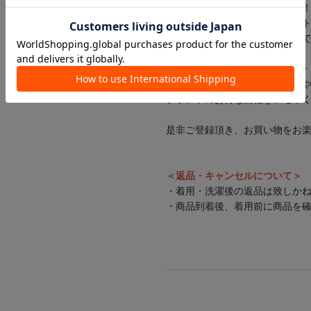
▼【ハートマーク】をクリック
完売カラーの再入荷通知やラス
セールの通知を受け取ることが
【PAL CLOSETアプリにてブラ
▼新商品や再入荷、セール情報
ブランドのお得な情報をいち早
是非ご登録頂き、お買い物をお
＜返品・キャンセルについて＞
・着用・洗濯後の返品は致しか
・商品到着後、着用前に商品を