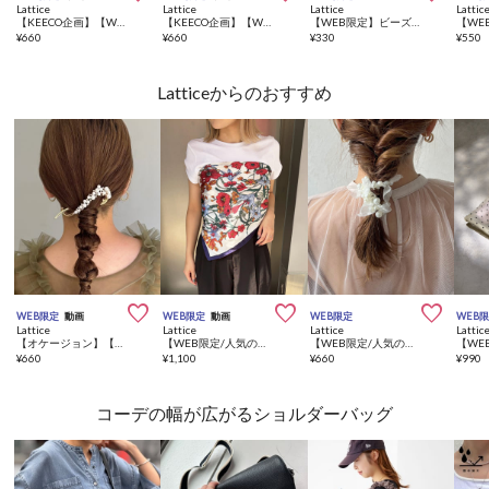
Lattice
Lattice
Lattice
Lattic
【KEECO企画】【WEB限定/人気の為再入荷】リボンテールクリップ
【KEECO企画】【WEB限定/人気の為再入荷】パイピングリボンバナナクリップ
【WEB限定】ビーズヘアゴム
¥
660
¥
660
¥
330
¥
550
Latticeからのおすすめ



WEB限定
動画
WEB限定
動画
WEB限定
WEB
Lattice
Lattice
Lattice
Lattic
【オケージョン】【WEB限定/人気の為再入荷】パールビジューバレッタ
【WEB限定/人気の為再入荷】フラワースカーフ
【WEB限定/人気の為再入荷】【オケージョン】パールヘアゴム
¥
660
¥
1,100
¥
660
¥
990
コーデの幅が広がるショルダーバッグ