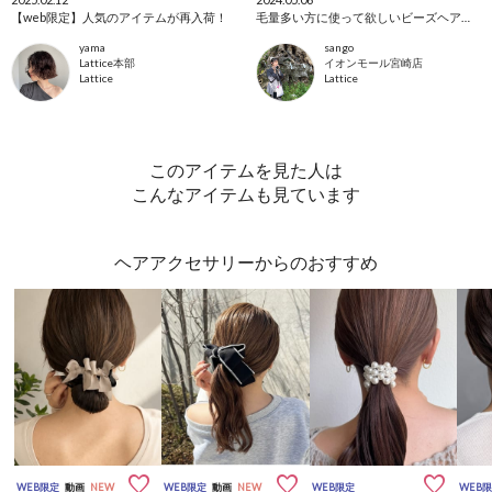
【web限定】人気のアイテムが再入荷！
毛量多い方に使って欲しいビーズヘアゴム🫧
yama
sango
Lattice本部
イオンモール宮崎店
Lattice
Lattice
このアイテムを見た人は
こんなアイテムも見ています
ヘアアクセサリーからのおすすめ



WEB限定
動画
NEW
WEB限定
動画
NEW
WEB限定
WEB