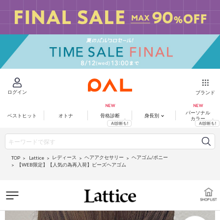
ログイン
ブランド
パーソナル
ベストヒット
オトナ
骨格診断
身長別
カラー
レディース
ヘアアクセサリー
ヘアゴム/ポニー
Lattice
TOP
【WEB限定】【人気の為再入荷】ビーズヘアゴム