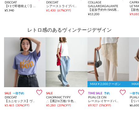
DISCOAT
DISCOAT
COLLAGE
CAPRI
【+1で即着映え♡】ホイップシャーリングキャミソール
シアーストライプバンドカラーシャツ
GALLARDAGALANTE
LE'M
【追加予約中/SNS再生回数170万】スキッパーメッシュメタルボタンカーディガン
¥
5,940
¥
1,430
(
67%OFF
)
¥
13,200
¥
9,68
レトロ感のあるヴィンテージデザイン
MAX￥2,000クーポン
MAX



SALE
一部予約
SALE
TIME SALE
予約
一部予
DISCOAT
CIAOPANIC TYPY
PUAL CE CIN
PUAL 
【ユニセックス】ヴィンテージライクグラフィックTシャツ《WEB限定》
∴【累計6万枚/９色5サイズ展開】スタイルアップ柔らかワイドイージーパンツ
レースレイヤードパンツ
¥
3,465
(
30%OFF
)
¥
5,280
(
20%OFF
)
¥
9,927
(
5%OFF
)
¥
6,60