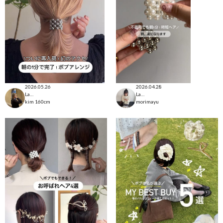
2026.05.26
2026.04.28
Lattice本部
Lattice本部
kim
160cm
morimayu