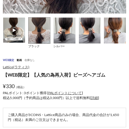
ブラック
シルバー
WEB限定
動画
在庫なし
Lattice(ラティス)
【WEB限定】【人気の為再入荷】ビーズヘアゴム
¥
330
（税込）
PALポイント: 3
ポイント獲得 [
PALポイントについて
]
税込5,000円（予約商品は税込3,000円）以上で送料無料[
詳細
]
ご購入商品が3COINS・Lattice商品のみの場合、商品代金の合計が1,650
円（税込）未満のご注文はできません。