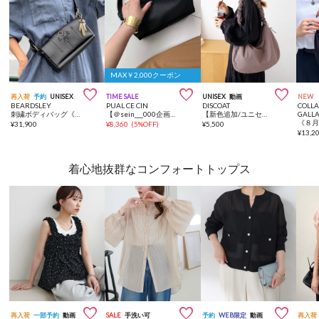
MAX￥2,000クーポン



再入荷
予約
UNISEX
TIME SALE
UNISEX
動画
NEW
BEARDSLEY
PUAL CE CIN
DISCOAT
COLL
刺繍ボディバッグ《本革》
【＠sein___000企画】タッセルチャームショルダーBAG
【新色追加/ユニセックス/A4◎】パデットナイロンショルダーバック《詳細動画あり》
GALL
¥
31,900
¥
8,360
(
5%OFF
)
¥
5,500
¥
13,2
着心地抜群なコンフォートトップス



再入荷
一部予約
動画
SALE
手洗い可
予約
WEB限定
動画
再入荷