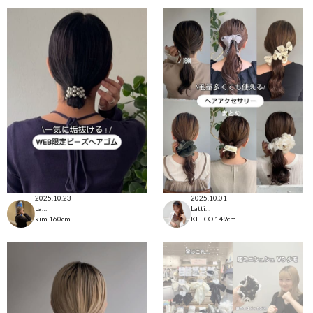
2025.10.23
2025.10.01
Lattice本部
Lattice本部
kim
160cm
KEECO
149cm