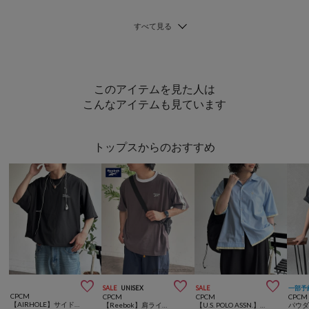
このアイテムを見た人は
こんなアイテムも見ています
トップスからのおすすめ



SALE
UNISEX
SALE
一部予
CPCM
CPCM
CPCM
CPCM
【AIRHOLE】サイドポケプルオーバー
【Reebok】肩ラインT
【U.S. POLO ASSN.】フェイクレイヤー半袖シャツ