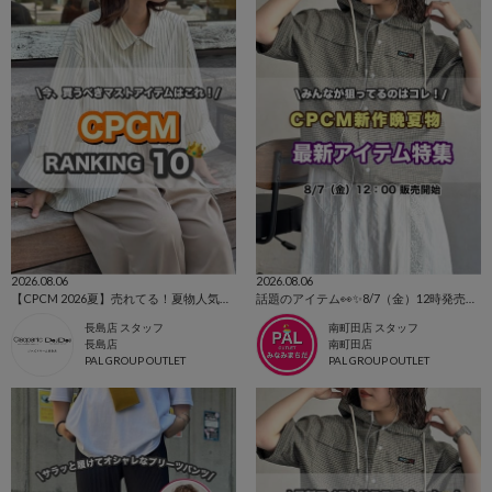
2026.08.06
2026.08.06
【CPCM 2026夏】売れてる！夏物人気ランキングBEST10🌼
話題のアイテム👀✨8/7（金）12時発売⭐CPCM新作
長島店 スタッフ
南町田店 スタッフ
長島店
南町田店
PAL GROUP OUTLET
PAL GROUP OUTLET