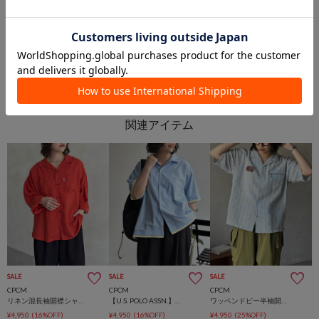
PAL GROUP OUTLET
PAL GROUP OUTLET
SALE
SALE
SALE
CPCM
CPCM
CPCM
リネン混長袖開襟シャツ
【U.S. POLO ASSN.】フェイクレイヤー半袖シャツ
ワッペンドビー半袖開襟シャツ
¥4,950
(16%OFF)
¥4,950
(16%OFF)
¥4,950
(25%OFF)