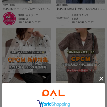
2026.08.05
2026.08.02
⭐CPCM⭐セットアップ＆オールインワン特集👗
【CPCM 2026夏】売れてる◎人気TシャツBEST10🌼
南町田店 スタッフ
長島店 スタッフ
南町田店
長島店
PAL GROUP OUTLET
PAL GROUP OUTLET
2026.08.02
2026.08.01
【CPCM 2026夏】7/31(fri)販売開始の新作アイテムまとめ🌼
CPCM今週のTOP10🎉TIMESALE開催中‼️
長島店 スタッフ
南町田店 スタッフ
長島店
南町田店