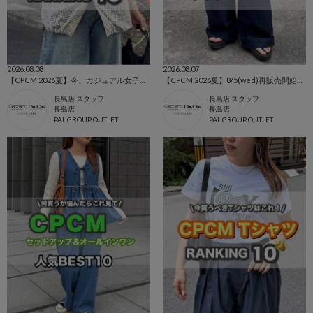
2026.08.08
2026.08.07
【CPCM 2026夏】今、カジュアル女子に選ばれている人気ランキング🌼
【CPCM 2026夏】8/5(wed)再販売開始の人気アイテム🌼
長島店 スタッフ
長島店 スタッフ
長島店
長島店
PAL GROUP OUTLET
PAL GROUP OUTLET