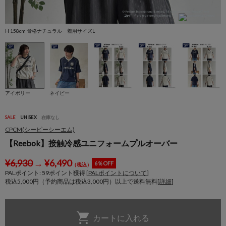
H 158cm 骨格ナチュラル 着用サイズL
H
アイボリー
ネイビー
SALE
UNISEX
在庫なし
CPCM(シーピーシーエム)
【Reebok】接触冷感ユニフォームプルオーバー
¥
6,930
→
¥
6,490
6％OFF
（税込）
PALポイント:
59
ポイント獲得 [
PALポイントについて
]
税込5,000円（予約商品は税込3,000円）以上で送料無料[
詳細
]