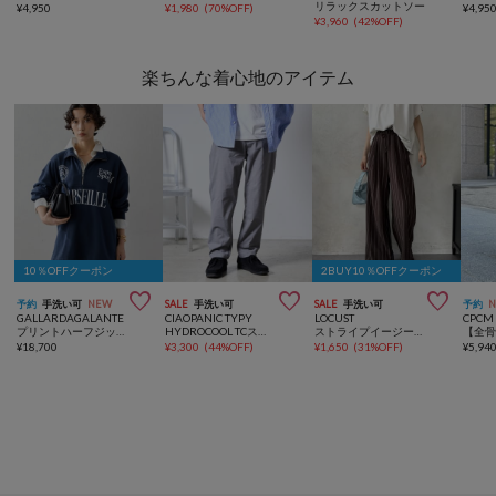
リラックスカットソー
¥
4,950
¥
1,980
(
70%OFF
)
¥
4,95
¥
3,960
(
42%OFF
)
楽ちんな着心地のアイテム
10％OFFクーポン
2BUY10％OFFクーポン



予約
手洗い可
NEW
SALE
手洗い可
SALE
手洗い可
予約
GALLARDAGALANTE
CIAOPANIC TYPY
LOCUST
CPCM
プリントハーフジップスウェット
HYDROCOOL TCストレッチイージーパンツ
ストライプイージーパンツ
¥
18,700
¥
3,300
(
44%OFF
)
¥
1,650
(
31%OFF
)
¥
5,94