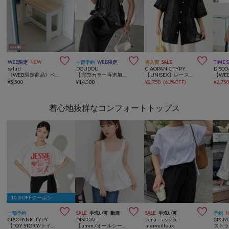



WEB限定
NEW
一部予約
WEB限定
再入荷
SALE
TIME 
salut!
DOUDOU
CIAOPANIC TYPY
DISCO
《WEB限定商品》ベンチ／choupinet
【完売カラー再追加！/WEB限定】 デニムフリルサロペット
【UNISEX】レース刺繍シャツ/WEB限定カラーあり
¥
5,500
¥
14,300
¥
2,750
(
63%OFF
)
¥
2,75
着心地抜群なコンフォートトップス
10％OFFクーポン



一部予約
SALE
手洗い可
動画
SALE
手洗い可
予約
CIAOPANIC TYPY
DISCOAT
Jena espace
CPCM
【TOY STORY/トイ・ストーリー】ピックアップ6コマTEE
【umm./オールシーズン着回し可★】裾フリルノースリブラウス
merveilleux