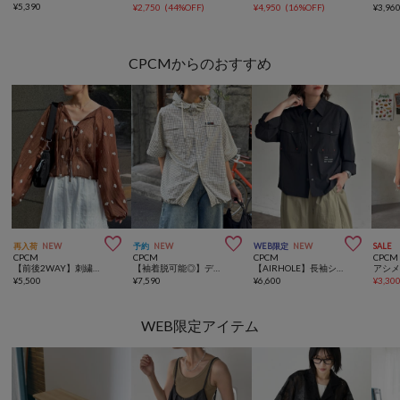
¥
5,390
¥
2,750
(
44%OFF
)
¥
4,950
(
16%OFF
)
¥
3,96
CPCMからのおすすめ



再入荷
NEW
予約
NEW
WEB限定
NEW
SALE
CPCM
CPCM
CPCM
CPCM
【前後2WAY】刺繍ワッシャー前リボンブラウス
【袖着脱可能◎】デタッチャブルフードシャツ
【AIRHOLE】長袖シャツ
¥
5,500
¥
7,590
¥
6,600
¥
3,30
WEB限定アイテム