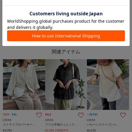
PAL GROUP OUTLET
PAL GROUP OUTLET
NEW
予約
SALE
一部予約
CPCM
CPCM
CPCM
ストライプカバーオールシャツ
フリル半袖チュニックシャツ
バルーンスリーブシャーリングブラウス
¥4,950
¥3,300
(40%OFF)
¥6,050