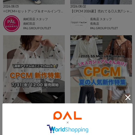
2026.08.05
2026.08.02
⭐CPCM⭐セットアップ＆オールインワン特集👗
【CPCM 2026夏】売れてる◎人気TシャツBEST10🌼
南町田店 スタッフ
長島店 スタッフ
南町田店
長島店
PAL GROUP OUTLET
PAL GROUP OUTLET
2026.08.02
2026.08.01
【CPCM 2026夏】7/31(fri)販売開始の新作アイテムまとめ🌼
【夏の快適オシャレ見つかる👕☀️！】CPCM人気アイテム総特集👕❗️
長島店 スタッフ
横浜ベイサイドスタッフ
長島店
横浜店