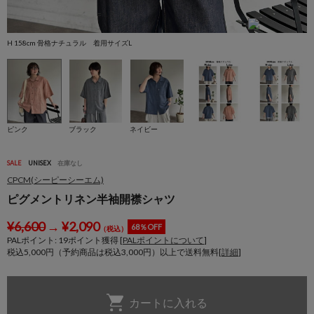
H 158cm 骨格ナチュラル 着用サイズL
H
ピンク
ブラック
ネイビー
SALE
UNISEX
在庫なし
CPCM(シーピーシーエム)
ピグメントリネン半袖開襟シャツ
¥
6,600
→
¥
2,090
68％OFF
（税込）
PALポイント:
19
ポイント獲得 [
PALポイントについて
]
税込5,000円（予約商品は税込3,000円）以上で送料無料[
詳細
]