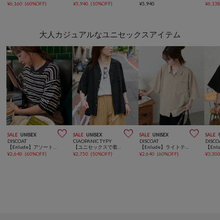
¥
6,160
(
60%OFF
)
¥
5,940
(
10%OFF
)
¥
5,940
¥
6,13
大人カジュアルなユニセックスアイテム



SALE
UNISEX
SALE
UNISEX
SALE
UNISEX
SALE
DISCOAT
CIAOPANIC TYPY
DISCOAT
DISCO
【Enlude】アソートボーダーニットポロシャツ《ユニセックス》
【ユニセックスで着れる】リネンレーヨンオープンカラー半袖シャツ
【Enlude】ライトテックリネンジップシャツ《ユニセックス》
¥
2,640
(
60%OFF
)
¥
2,750
(
50%OFF
)
¥
2,640
(
60%OFF
)
¥
3,30