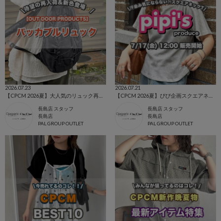
2026.07.23
2026.07.21
【CPCM 2026夏】大人気のリュック再入荷&新色登場🌼
【CPCM 2026夏】ぴぴ企画スクエアネックワッフルT🌼
長島店 スタッフ
長島店 スタッフ
長島店
長島店
PAL GROUP OUTLET
PAL GROUP OUTLET