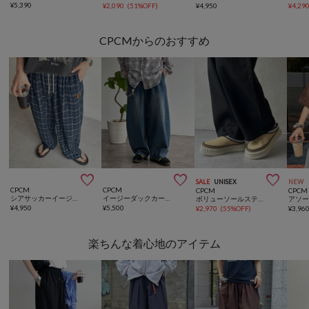
¥
5,390
¥
2,090
(
51%OFF
)
¥
4,950
¥
4,29
CPCMからのおすすめ



SALE
UNISEX
NEW
CPCM
CPCM
CPCM
CPCM
シアサッカーイージーパンツ
イージーダックカーブパンツ
ボリューソールステッチムートン
アソー
¥
4,950
¥
5,500
¥
2,970
(
55%OFF
)
¥
3,96
楽ちんな着心地のアイテム