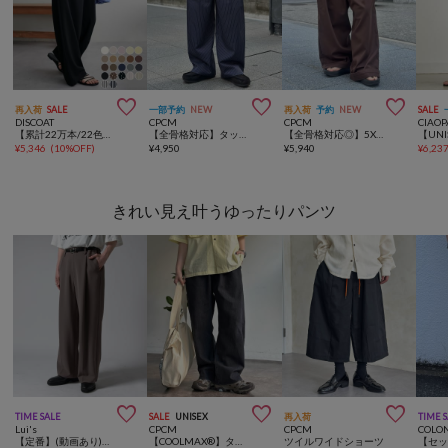



再入荷
SALE
一部予約
NEW
再入荷
予約
NEW
SALE
DISCOAT
CPCM
CPCM
CIAOP
【累計22万本/22色展開/7サイズ】－3kg見え！とろみイージーパンツ≪メンズサイズあり≫
【全骨格対応】タックワイドイージースラックス
【全骨格対応◎】5Xイージーパンツ《ユニセックス仕様》
¥
5,346
(
10%OFF
)
¥
4,950
¥
5,940
¥
6,23
きれい見え叶うゆったりパンツ



TIME SALE
SALE
UNISEX
再入荷
TIME 
Lui's
CPCM
CPCM
COLO
【定番】(動画あり)ワイドストレートパンツ
【COOLMAX®】タックワイドデニム
ツイルワイドショーツ