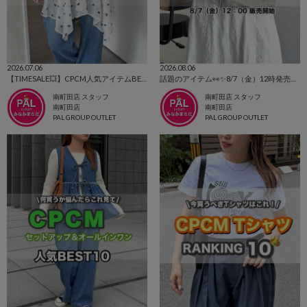
2026.07.06
2026.08.06
【TIMESALE💥】CPCM人気アイテムBEST10⭐
話題のアイテム👀✨8/7（金）12時発売⭐CPCM新作
南町田店 スタッフ
南町田店 スタッフ
南町田店
南町田店
PAL GROUP OUTLET
PAL GROUP OUTLET