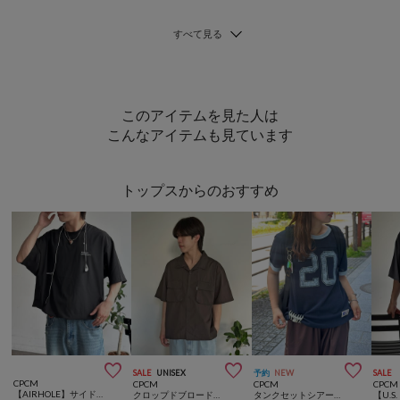
このアイテムを見た人は
こんなアイテムも見ています
トップスからのおすすめ



SALE
UNISEX
予約
NEW
SALE
CPCM
CPCM
CPCM
CPCM
【AIRHOLE】サイドポケプルオーバー
クロップドブロード開襟シャツ
タンクセットシアースラブフットボールT