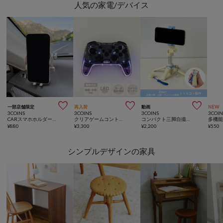
人気の家電/デバイス



一部店舗限定
再入荷
動画
NEW
3COINS
3COINS
3COINS
3COIN
CARスマホホルダー上向き
クリアゲームコントローラー
コンパクト三脚自撮り棒
¥
880
¥
3,300
¥
2,200
¥
550
シンプルデザインの家具