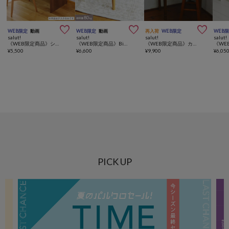



WEB限定
動画
WEB限定
動画
再入荷
WEB限定
WEB
salut!
salut!
salut!
salut!
《WEB限定商品》シンプルデスク
《WEB限定商品》Biscuitスツール／gâteau
《WEB限定商品》カントリーライティングデスク
¥
5,500
¥
6,600
¥
9,900
¥
6,05
PICK UP