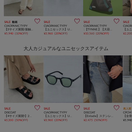



SALE
動画
SALE
SALE
SALE
CIAOPANIC TYPY
CIAOPANIC TYPY
CIAOPANIC TYPY
CIAOP
【3サイズ展開/接触冷感】ピコレースツイルバレルパンツ
【ユニセックス】UVカット対応サングラス/スクエア
:【TYNNE.】【大容量／軽量】マルチウェイ配色メッシュトライアングルバッグ
¥
5,940
(
10%OFF
)
¥
3,960
(
20%OFF
)
¥
10,560
(
20%OFF
)
¥
2,20
大人カジュアルなユニセックスアイテム



SALE
SALE
SALE
再入荷
DISCOAT
CIAOPANIC TYPY
DISCOAT
CPCM
【4サイズ展開!】2ベルトフットベットサンダル《ユニセックス》
【ユニセックス】UVカット対応サングラス/クラウンパント
【Enlude】ステンレスウォレットチェーン《ユニセックス》
¥
3,300
(
50%OFF
)
¥
3,960
(
20%OFF
)
¥
2,475
(
50%OFF
)
¥
5,94