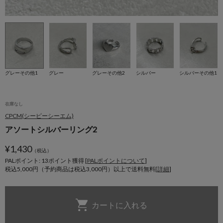
グレーその他1
グレー
グレーその他2
シルバー
シルバーその他1
在庫なし
CPCM(シーピーシーエム)
アソートシルバーリング2
¥
1,430
（税込）
PALポイント: 13
ポイント獲得 [
PALポイントについて
]
税込5,000円（予約商品は税込3,000円）以上で送料無料[
詳細
]