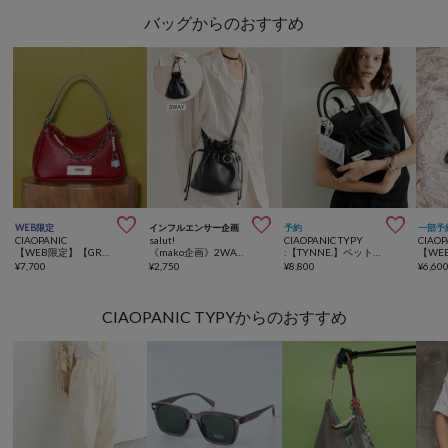
バッグからのおすすめ



WEB限定
インフルエンサー企画
予約
一部予
CIAOPANIC
salut!
CIAOPANIC TYPY
CIAOP
【WEB限定】【GRAIN/グレイン】チャーム付きバイカラーハンドバッグ
《mako企画》2WAYドローストリングバッグ
:【TYNNE.】ペットボトル収納可能/コンチョポーチ付き配色レザーバッグ
¥
7,700
¥
2,750
¥
8,800
¥
6,60
CIAOPANIC TYPYからのおすすめ