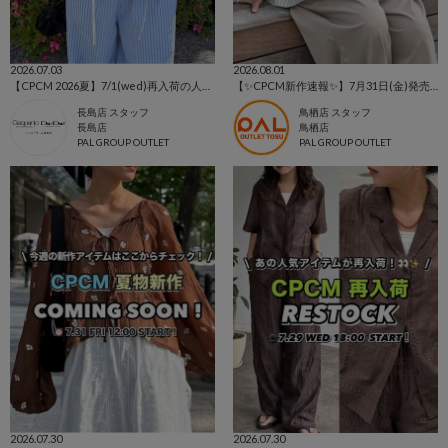
2026.07.03
2026.08.01
【CPCM 2026夏】7/1(wed)再入荷の人気アイテムまとめ🌼
【✨CPCM新作速報✨】7月31日(金)発売アイテムをご紹介📣
長島店 スタッフ
鳥栖店 スタッフ
長島店
鳥栖店
PAL GROUP OUTLET
PAL GROUP OUTLET
2026.07.30
2026.07.30