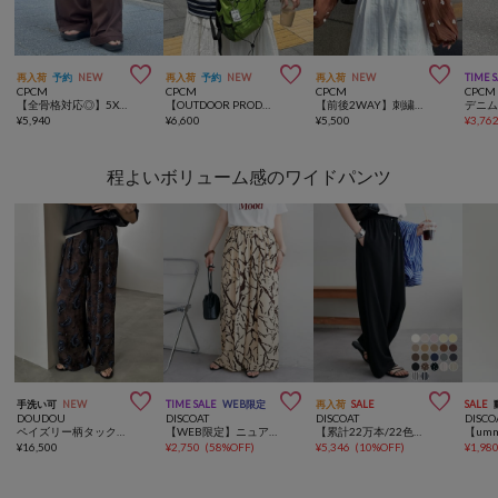



再入荷
予約
NEW
再入荷
予約
NEW
再入荷
NEW
TIME 
CPCM
CPCM
CPCM
CPCM
【全骨格対応◎】5Xイージーパンツ《ユニセックス仕様》
【OUTDOOR PRODUCTS】パッカブルリュック
【前後2WAY】刺繍ワッシャー前リボンブラウス
¥
5,940
¥
6,600
¥
5,500
¥
3,76
程よいボリューム感のワイドパンツ



手洗い可
NEW
TIME SALE
WEB限定
再入荷
SALE
SALE
DOUDOU
DISCOAT
DISCOAT
DISCO
ペイズリー柄タックパンツ
【WEB限定】ニュアンス柄リラックスパンツ
【累計22万本/22色展開/7サイズ】－3kg見え！とろみイージーパンツ≪メンズサイズあり≫
¥
16,500
¥
2,750
(
58%OFF
)
¥
5,346
(
10%OFF
)
¥
1,98