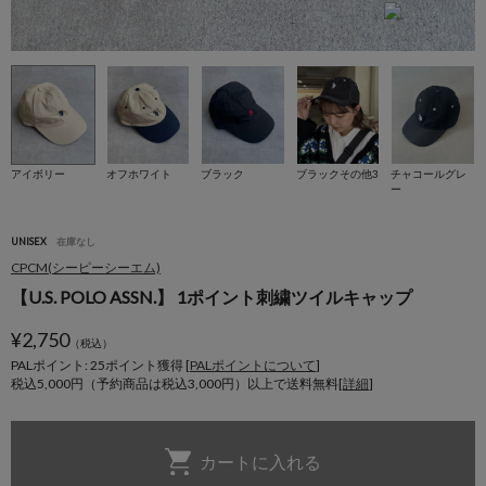
アイボリー
オフホワイト
ブラック
ブラックその他3
チャコールグレ
ー
UNISEX
在庫なし
CPCM(シーピーシーエム)
【U.S. POLO ASSN.】 1ポイント刺繍ツイルキャップ
¥
2,750
（税込）
PALポイント: 25
ポイント獲得 [
PALポイントについて
]
税込5,000円（予約商品は税込3,000円）以上で送料無料[
詳細
]