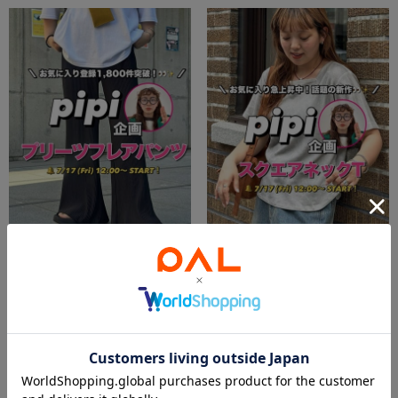
2026.07.17
2026.07.17
【お気に入り1,800件突破！】話題のpipi企画プリーツフレアパンツ✨
【汗染みが目立ちにくい！】pipi企画ワッフルスクエアネックT✨
鳥栖店 スタッフ
鳥栖店 スタッフ
鳥栖店
鳥栖店
PAL GROUP OUTLET
PAL GROUP OUTLET