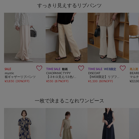
すっきり見えするリブパンツ



SALE
TIME SALE
動画
TIME SALE
WEB限定
再入荷
mystic
CIAOPANIC TYPY
DISCOAT
BEAR
裾ギャザーリブパンツ
【-3キロ見え/11色/低身長・高身長対応】すっきりシルエットリブパンツ
【WEB限定】リブフレアパンツ
¥
3,850
(
30%OFF
)
¥
550
(
87%OFF
)
¥
1,100
(
80%OFF
)
¥
22,0
一枚で決まるこなれワンピース