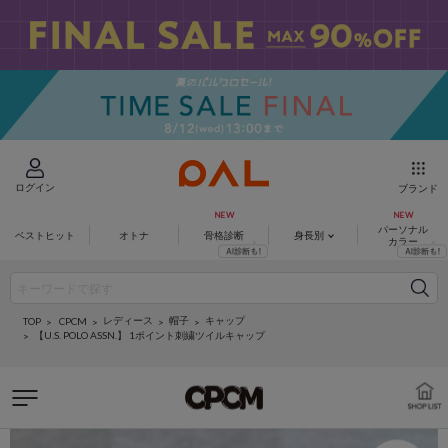
ログイン
ブランド
パーソナル
ベストヒット
オトナ
骨格診断
身長別
カラー
レディース
帽子
キャップ
CPCM
TOP
【U.S. POLO ASSN.】 1ポイント刺繍ツイルキャップ