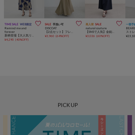



TIME SALE
WEB限定
SALE
手洗い可
再入荷
SALE
一部予
Remind me and
DISCOAT
natural couture
BEAR
forever
【2点セット】フレンチカーディガン×ノースリワンピース
【SNSで人気】金釦テーラーワンピース
新柄登場【大人気リバイバル / 体型カバーにも◎】アソート柄ティアードワンピース
¥
3,960
(
64%OFF
)
¥
3,036
(
60%OFF
)
¥
23,1
¥
4,290
(
40%OFF
)
PICK UP