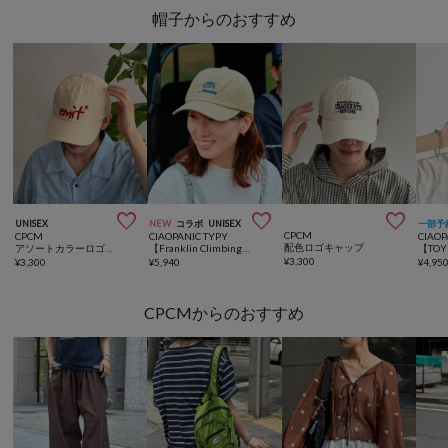
帽子からのおすすめ



UNISEX
NEW
コラボ
UNISEX
一部予
CPCM
CPCM
CIAOPANIC TYPY
CIAOP
配色ロゴキャップ
アソートカラーロゴキャップ
【Franklin Climbing×JIMNY】ジムニー刺繍ロゴキャップ
¥
3,300
¥
3,300
¥
5,940
¥
4,95
CPCMからのおすすめ