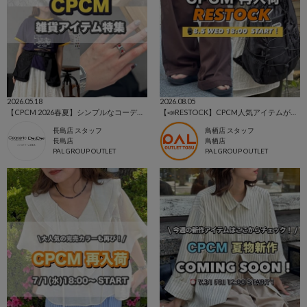
2026.05.18
2026.08.05
【CPCM 2026春夏】シンプルなコーデを彩るカジュアル雑貨アイテムまとめ🌼
【📣RESTOCK】CPCM人気アイテムが再入荷！
長島店 スタッフ
鳥栖店 スタッフ
長島店
鳥栖店
PAL GROUP OUTLET
PAL GROUP OUTLET