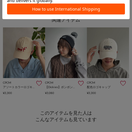
CPCM
CPCM
CPCM
アソートカラーロゴキャップ
【Dickies】ボンボンニット帽
配色ロゴキャップ
¥3,300
¥3,080
¥3,300
このアイテムを見た人は
こんなアイテムも見ています