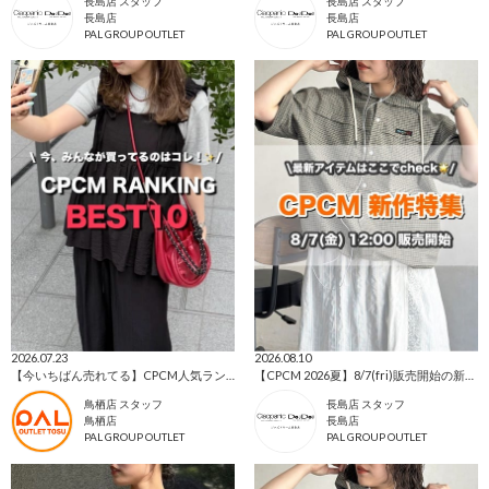
長島店 スタッフ
長島店 スタッフ
長島店
長島店
PAL GROUP OUTLET
PAL GROUP OUTLET
2026.07.23
2026.08.10
【今いちばん売れてる】CPCM人気ランキングTOP10🔥
【CPCM 2026夏】8/7(fri)販売開始の新作アイテムまとめ🌼
鳥栖店 スタッフ
長島店 スタッフ
鳥栖店
長島店
PAL GROUP OUTLET
PAL GROUP OUTLET