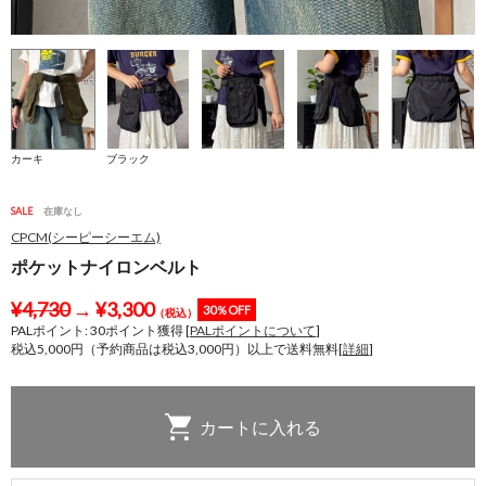
カーキ
ブラック
SALE
在庫なし
CPCM(シーピーシーエム)
ポケットナイロンベルト
¥
4,730
→
¥
3,300
30％OFF
（税込）
PALポイント:
30
ポイント獲得 [
PALポイントについて
]
税込5,000円（予約商品は税込3,000円）以上で送料無料[
詳細
]