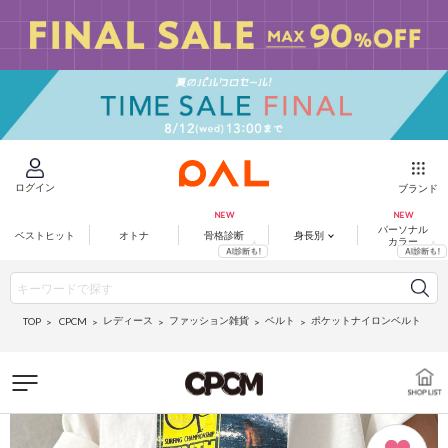
ログイン
ブランド
パーソナル
ベストヒット
オトナ
骨格診断
身長別
カラー
レディース
ファッション雑貨
ベルト
ポケットナイロンベルト
CPCM
TOP