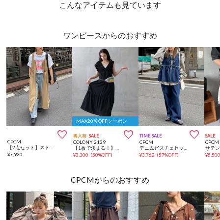
こんなアイテムも見ています
ワンピースからのおすすめ
MAX20％OFFクーポン



再入荷
SALE
TIME SALE
SALE
CPCM
COLONY 2139
CPCM
CPCM
【2点セット】ストレッチナイロンパッカブルジップワンピース
【1枚で決まる！】軽量バックリボンシャーリングワンピース
デニムビスチェセットアップ
¥
7,920
¥
3,300
(
50%OFF
)
¥
3,762
(
57%OFF
)
¥
5,50
CPCMからのおすすめ