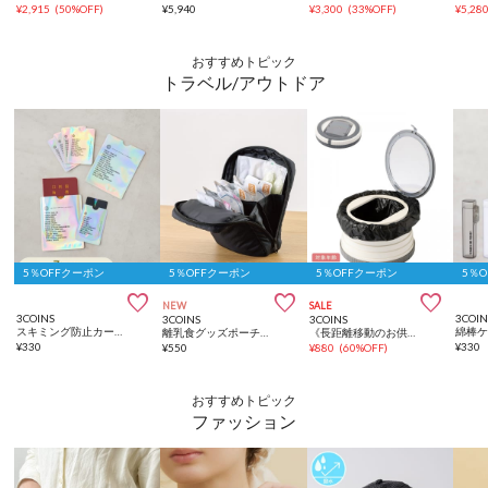
¥
2,915
(
50%OFF
)
¥
5,940
¥
3,300
(
33%OFF
)
¥
5,28
おすすめトピック
トラベル/アウトドア
5％OFFクーポン
5％OFFクーポン
5％OFFクーポン
5％



NEW
SALE
3COINS
3COIN
3COINS
3COINS
スキミング防止カードパスポートケースセット
綿棒ケ
離乳食グッズポーチ／KIDSトラベル
《長距離移動のお供に》ポータブルトイレ／KIDS
¥
330
¥
330
¥
550
¥
880
(
60%OFF
)
おすすめトピック
ファッション