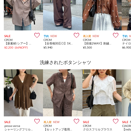



SALE
予約
NEW
再入荷
NEW
予約
CPCM
CPCM
CPCM
CPCM
【新素材/シアー】【U.S. POLO ASSN.】アソートフードシャツ
【全骨格対応◎】5Xイージーパンツ《ユニセックス仕様》
【前後2WAY】刺繍ワッシャー前リボンブラウス
ナイ
¥
2,200
(
66%OFF
)
¥
5,940
¥
5,500
¥
6,93
洗練されたボタンシャツ



SALE
再入荷
NEW
SALE
SALE
prose verse
CPCM
CPCM
CIAOP
シャーリングフリルVネックパールペプラムブラウス
【セットアップ着用可】パッチワーク刺繍半袖シアーシャツ
クロスフリルブラウス