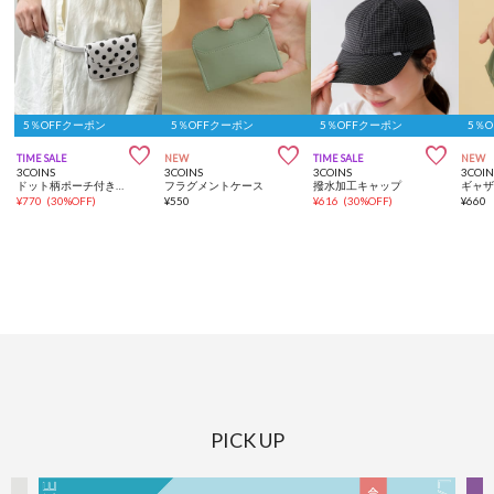
5％OFFクーポン
5％OFFクーポン
5％OFFクーポン
5％



TIME SALE
NEW
TIME SALE
NEW
3COINS
3COINS
3COINS
3COIN
ドット柄ポーチ付きベルト
フラグメントケース
撥水加工キャップ
ギャ
¥
770
(
30%OFF
)
¥
550
¥
616
(
30%OFF
)
¥
660
PICK UP