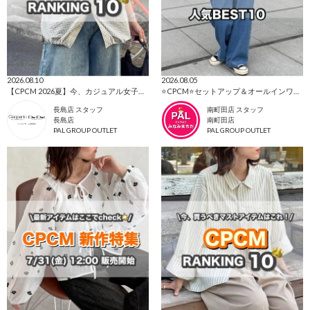
2026.08.10
2026.08.05
【CPCM 2026夏】今、カジュアル女子に選ばれている人気ランキング🌼
⭐CPCM⭐セットアップ＆オールインワン特集👗
長島店 スタッフ
南町田店 スタッフ
長島店
南町田店
PAL GROUP OUTLET
PAL GROUP OUTLET