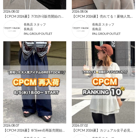
2026.08.02
2026.08.06
【CPCM 2026夏】7/31(fri)販売開始の新作アイテムまとめ🌼
【CPCM 2026夏】売れてる！夏物人気ランキングBEST10🌼
長島店 スタッフ
長島店 スタッフ
長島店
長島店
PAL GROUP OUTLET
PAL GROUP OUTLET
2026.08.07
2026.07.02
【CPCM 2026夏】8/5(wed)再販売開始の人気アイテム🌼
【CPCM 2026夏】カジュアル女子必見👀人気ランキングTOP10🌼