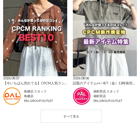
2026.08.07
2026.08.06
【今いちばん売れてる】CPCM人気ランキングTOP10🔥
話題のアイテム👀✨8/7（金）12時発売⭐CPCM新作
鳥栖店 スタッフ
南町田店 スタッフ
鳥栖店
南町田店
PAL GROUP OUTLET
PAL GROUP OUTLET