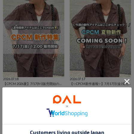
2026.07.18
2026.07.17
【CPCM 2026夏】7/17(fri)販売開始の新作アイテムまとめ🌼
【✨CPCM新作速報✨】7月17日(金)発売アイテムをご紹介📣
長島店 スタッフ
鳥栖店 スタッフ
長島店
鳥栖店
PAL GROUP OUTLET
PAL GROUP OUTLET