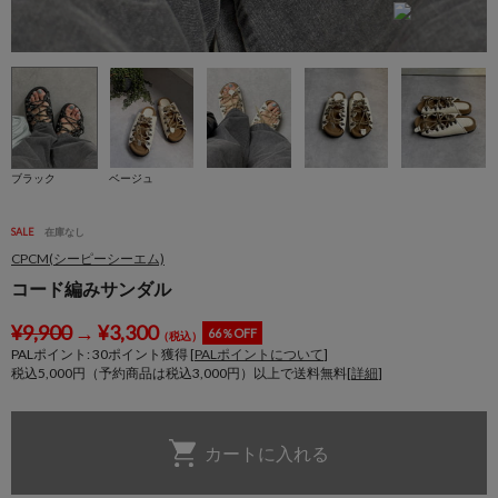
ブラック
ベージュ
SALE
在庫なし
CPCM(シーピーシーエム)
コード編みサンダル
¥
9,900
→
¥
3,300
66％OFF
（税込）
PALポイント:
30
ポイント獲得 [
PALポイントについて
]
税込5,000円（予約商品は税込3,000円）以上で送料無料[
詳細
]