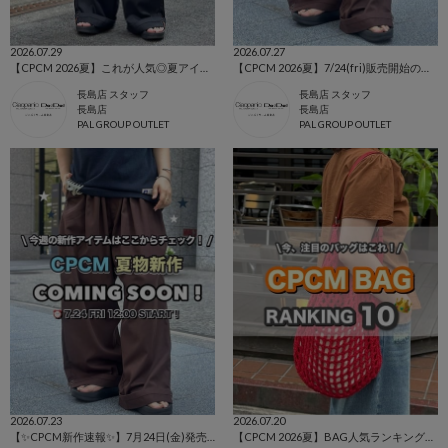
2026.07.29
2026.07.27
【CPCM 2026夏】これが人気◎夏アイテムランキングBEST10🌼
【CPCM 2026夏】7/24(fri)販売開始の新作アイテムまとめ🌼
長島店 スタッフ
長島店 スタッフ
長島店
長島店
PAL GROUP OUTLET
PAL GROUP OUTLET
2026.07.23
2026.07.20
【✨CPCM新作速報✨】7月24日(金)発売アイテムをご紹介📣
【CPCM 2026夏】BAG人気ランキングTOP10🌼