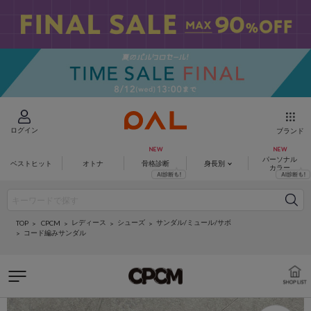
ログイン
ブランド
パーソナル
ベストヒット
オトナ
骨格診断
身長別
カラー
レディース
シューズ
サンダル/ミュール/サボ
CPCM
TOP
コード編みサンダル