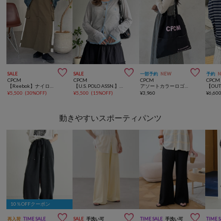



SALE
SALE
一部予約
NEW
予約
CPCM
CPCM
CPCM
CPCM
【Reebok】ナイロンカーゴスカート
【U.S. POLO ASSN.】フェイクレイヤードシアーカーディガン
アソートカラーロゴトート
¥
5,500
(
30%OFF
)
¥
5,500
(
15%OFF
)
¥
3,960
¥
6,60
動きやすいスポーティパンツ
10％OFFクーポン



再入荷
TIME SALE
SALE
手洗い可
TIME SALE
手洗い可
TIME 