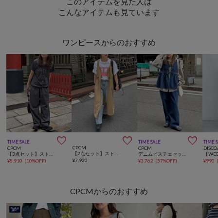
このアイテムを見た人は
こんなアイテムも見ています
ワンピースからのおすすめ



TIME SALE
TIME SALE
TIME 
CPCM
CPCM
CPCM
DISCO
【2点セット】ストレッチナイロンパッカブルジップワンピース
【3点セット】ストレッチナイロンパッカブルセットアップ
デニムビスチェセットアップ
¥
7,920
¥
8,910
(
10%OFF
)
¥
3,762
(
57%OFF
)
¥
990
CPCMからのおすすめ