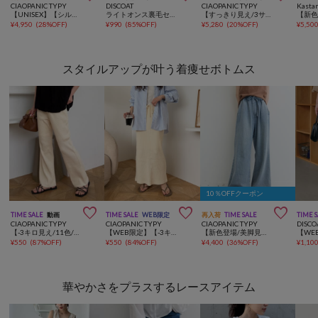
CIAOPANIC TYPY
DISCOAT
CIAOPANIC TYPY
Kasta
【UNISEX】【シルエット調整可】ピグメント加工ワッフルイージーパンツ/WEB限定カラーあり
ライトオンス裏毛センタープレスワイドパンツ
【すっきり見え/3サイズ展開】カットプリーツフレアイージーパンツ
¥
4,950
(
28%OFF
)
¥
990
(
85%OFF
)
¥
5,280
(
20%OFF
)
¥
5,50
スタイルアップが叶う着痩せボトムス
10％OFFクーポン



TIME SALE
動画
TIME SALE
WEB限定
再入荷
TIME SALE
TIME 
CIAOPANIC TYPY
CIAOPANIC TYPY
CIAOPANIC TYPY
DISCO
【-3キロ見え/11色/低身長・高身長対応】すっきりシルエットリブパンツ
【WEB限定】【-3キロ見え/14色】すっきりシルエットリブスカート
【新色登場/美脚見え/3サイズ展開】柔らかルーズフレアイージーパンツ
¥
550
(
87%OFF
)
¥
550
(
84%OFF
)
¥
4,400
(
36%OFF
)
¥
1,10
華やかさをプラスするレースアイテム