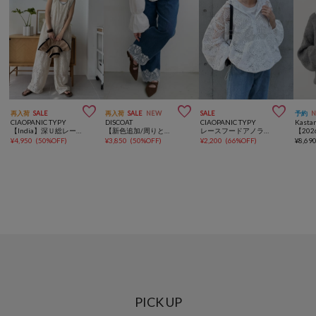



再入荷
SALE
再入荷
SALE
NEW
SALE
予約
CIAOPANIC TYPY
DISCOAT
CIAOPANIC TYPY
Kasta
【India】深Ｕ総レースオールインワン
【新色追加/周りと差がつく♪】ライトオンス裾レースデニムストレートパンツ
レースフードアノラック
¥
4,950
(
50%OFF
)
¥
3,850
(
50%OFF
)
¥
2,200
(
66%OFF
)
¥
8,69
PICK UP