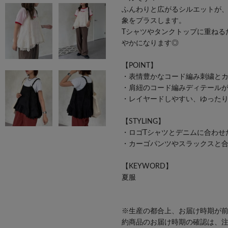
ふんわりと広がるシルエットが
象をプラスします。
Tシャツやタンクトップに重ねる
やかになります◎
【POINT】
・表情豊かなコード編み刺繍と
・肩紐のコード編みディテール
・レイヤードしやすい、ゆった
【STYLING】
・ロゴTシャツとデニムに合わせ
・カーゴパンツやスラックスと合
【KEYWORD】
夏服
※生産の都合上、お届け時期が
約商品のお届け時期の確認は、