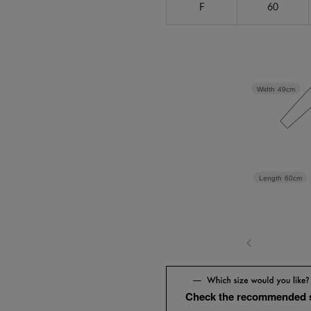
F
60
Width
49cm
Length
60cm
Check the recommended 