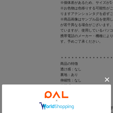
※個体差があるため、サイズが1
※お色物は色移りする可能性が
りますアテンションタグを必ず
※商品画像はサンプル品を使用
が若干異なる場合がございます
ていますが、使用しているパソ
携帯電話のメーカー・機種によ
す。予めご了承ください。
＊＊＊＊＊＊＊＊＊＊＊＊＊＊
商品の特徴
透け感：なし
裏地：あり
伸縮性：なし
光沢感：なし
生地の厚さ：普通
洗濯・取り扱い
洗濯：液温は30℃を限度とし、