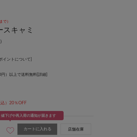
00まで）
ースキャミ
）
Lポイントについて
]
00円）以上で送料無料[
詳細
]
込）20％OFF
と値下げや再入荷の通知が届きます
カートに入れる
店舗在庫