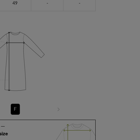
49
-
-
F
size