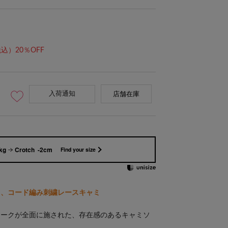
込）20％OFF
入荷通知
H 157cm 骨格ナチュラル 着
店舗在庫
kg
Crotch -2cm
Find your size
る、コード編み刺繍レースキャミ
ワークが全面に施された、存在感のあるキャミソ