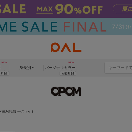
断
身長別
パーソナル
カラー
ド編み刺繍レースキャミ