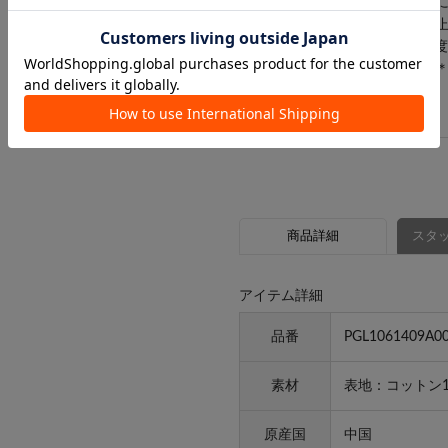
クリーニング：非常に弱い操作
タンブル乾燥：タンブル乾燥禁
アイロン：底面温度120 ℃を
＊＊＊＊＊＊＊＊＊＊＊＊＊＊
商品詳細
スタッ
アイテム詳細
品番
PGL1061409A0
素材
表地：コットン1
原産国
中国