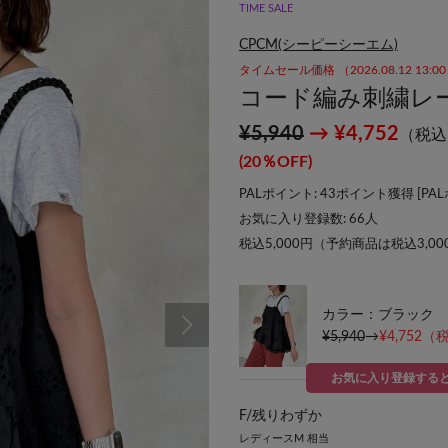
TIME SALE
CPCM(シーピーシーエム)
タイムセール価格 （2026.08.12 13:
コード編み刺繍レ
¥5,940
→ ¥4,752
（税込
(20％OFF)
PALポイント: 43ポイント獲得 [
PA
お気に入り登録数:
66
人
税込5,000円（予約商品は税込3,0
カラー：ブラック
¥5,940
→
¥4,752
（税
お気に入り登録する
F/
残りわずか
レディースM 相当