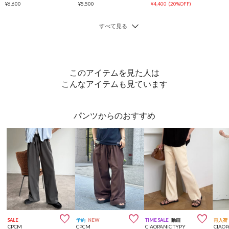
¥6,600
¥5,500
¥4,400
(20%OFF)
このアイテムを見た人は
こんなアイテムも見ています
パンツからのおすすめ



SALE
予約
NEW
TIME SALE
動画
再入荷
CPCM
CPCM
CIAOPANIC TYPY
CIAOP