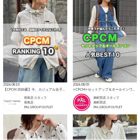
2026.08.10
2026.08.05
【CPCM 2026夏】今、カジュアル女子に選ばれている人気ランキング🌼
⭐CPCM⭐セットアップ＆オールインワン特集👗
長島店 スタッフ
南町田店 スタッフ
長島店
南町田店
PAL GROUP OUTLET
PAL GROUP OUTLET