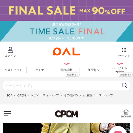
ログイン
ブランド
パーソナル
ベストヒット
オトナ
骨格診断
身長別
カラー
レディース
パンツ
その他パンツ
麻混イージーパンツ
CPCM
TOP