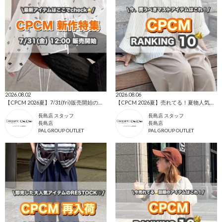
2026.08.02
2026.08.06
【CPCM 2026夏】7/31(fri)販売開始の新作アイテムまとめ🌼
【CPCM 2026夏】売れてる！夏物人気ランキングBEST10🌼
長島店 スタッフ
長島店 スタッフ
長島店
長島店
PAL GROUP OUTLET
PAL GROUP OUTLET