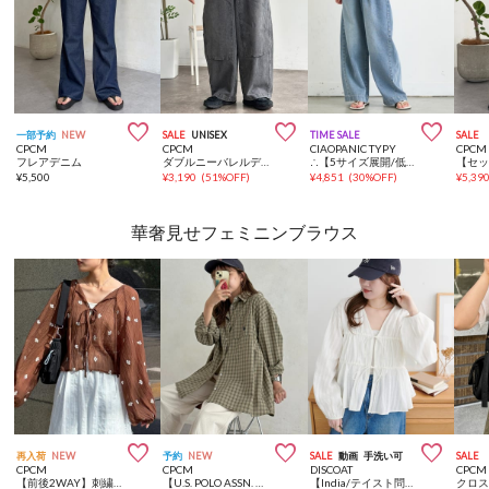



一部予約
NEW
SALE
UNISEX
TIME SALE
SALE
CPCM
CPCM
CIAOPANIC TYPY
CPCM
フレアデニム
ダブルニーバレルデニム
∴【5サイズ展開/低身長・高身長対応】デイリーイージーワイドデニム
¥
5,500
¥
3,190
(
51%OFF
)
¥
4,851
(
30%OFF
)
¥
5,39
華奢見せフェミニンブラウス



再入荷
NEW
予約
NEW
SALE
動画
手洗い可
SALE
CPCM
CPCM
DISCOAT
CPCM
【前後2WAY】刺繍ワッシャー前リボンブラウス
【U.S. POLO ASSN. 】ビッグチェックシャツ
【India/テイスト問わず◎】コットンドビー前リボンブラウス
クロ