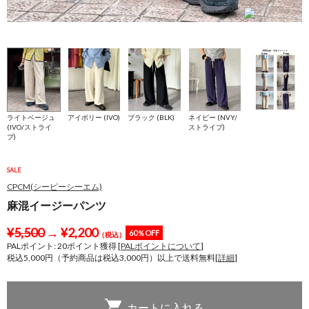
H
ライトベージュ
アイボリー (IVO)
ブラック (BLK)
ネイビー (NVY/
(IVO/ストライ
ストライプ)
プ)
SALE
CPCM(シーピーシーエム)
麻混イージーパンツ
¥
5,500
→
¥
2,200
60％OFF
（税込）
PALポイント:
20
ポイント獲得 [
PALポイントについて
]
税込5,000円（予約商品は税込3,000円）以上で送料無料[
詳細
]