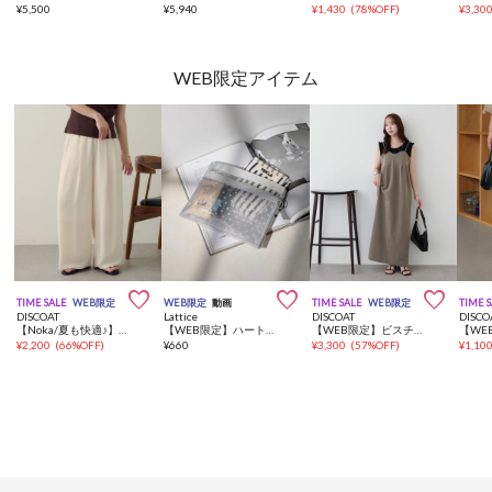
¥
5,500
¥
5,940
¥
1,430
(
78%OFF
)
¥
3,30
WEB限定アイテム



TIME SALE
WEB限定
WEB限定
動画
TIME SALE
WEB限定
TIME 
DISCOAT
Lattice
DISCOAT
DISCO
【Noka/夏も快適♪】ヨウリュウワイドパンツ《WEB限定》
【WEB限定】ハートメッシュバッグインバッグ(横型)
【WEB限定】ビスチェワンピース
¥
2,200
(
66%OFF
)
¥
660
¥
3,300
(
57%OFF
)
¥
1,10