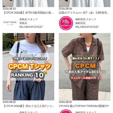
2026.08.10
2026.08.06
【CPCM 2026夏】8/7(fri)販売開始の新作アイテムまとめ🌼
話題のアイテム👀✨8/7（金）12時発売⭐CPCM新作
長島店 スタッフ
南町田店 スタッフ
長島店
南町田店
PAL GROUP OUTLET
PAL GROUP OUTLET
2026.08.02
2026.08.01
【CPCM 2026夏】売れてる◎人気TシャツBEST10🌼
CPCM今週のTOP10🎉TIMESALE開催中‼️
長島店 スタッフ
南町田店 スタッフ