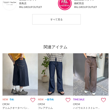
長島店
南町田店
PAL GROUP OUTLET
PAL GROUP OUTLET
NEW
予約
NEW
一部予約
TIME SALE
CPCM
CPCM
CPCM
デニムクオーターパンツ
フレアデニム
ハイウエストストレートデニム