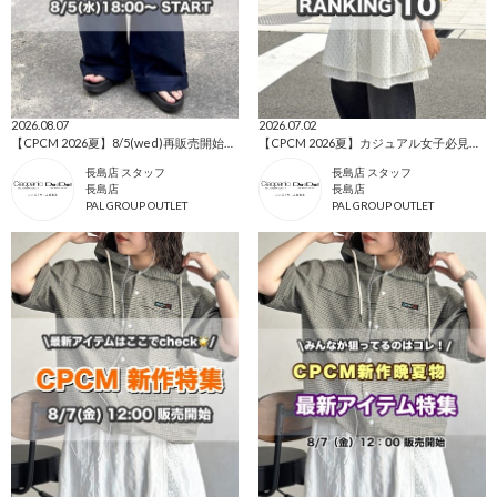
2026.08.07
2026.07.02
【CPCM 2026夏】8/5(wed)再販売開始の人気アイテム🌼
【CPCM 2026夏】カジュアル女子必見👀人気ランキングTOP10🌼
長島店 スタッフ
長島店 スタッフ
長島店
長島店
PAL GROUP OUTLET
PAL GROUP OUTLET