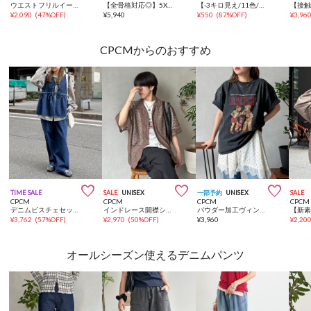
ウエストフリルイージーパンツ
【全骨格対応◎】5Xイージーパンツ《ユニセックス仕様》
【-3キロ見え/11色/低身長・高身長対応】すっきりシルエットリブパンツ
¥
2,090
(
47%OFF
)
¥
5,940
¥
550
(
87%OFF
)
¥
3,96
CPCMからのおすすめ



TIME SALE
SALE
UNISEX
一部予約
UNISEX
SALE
CPCM
CPCM
CPCM
CPCM
デニムビスチェセットアップ
インドレース開襟シャツ
パウダー加工ヴィンテージライクT
¥
3,762
(
57%OFF
)
¥
2,970
(
50%OFF
)
¥
3,960
¥
2,20
オールシーズン使えるデニムパンツ