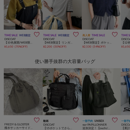



TIME SALE
WEB限定
TIME SALE
WEB限定
再入荷
TIME SALE
TIME 
DISCOAT
DISCOAT
DISCOAT
DISCO
【10色展開/WEB限定】前後2WAYシアー金ボタンプルオーバー
【WEB限定】リンガーシアーボーダー半袖Tシャツ
【WEB限定】ポケット付き半袖カーディガン
¥
1,650
(
70%OFF
)
¥
2,200
(
50%OFF
)
¥
2,530
(
54%OFF
)
¥
1,65
使い勝手抜群の大容量バッグ



動画
一部予約
UNISEX
一部予
FREDY & GLOSTER
DISCOAT
ear PAPILLONNER
DISCO
撥水サッカーサイドポケットトートバッグ
【15ポケットでさらに収納力◎/撥水】ユーティリティーパフィービッグトートバッグ《詳細動画あり》
追加決定！【ouchi/ほし企画】ダイヤメッシュ2WAYトートバッグLサイズ