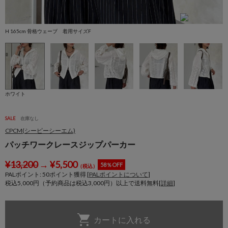
H 165cm 骨格ウェーブ 着用サイズF
H
ホワイト
SALE
在庫なし
CPCM(シーピーシーエム)
パッチワークレースジップパーカー
¥
13,200
→
¥
5,500
58％OFF
（税込）
PALポイント:
50
ポイント獲得 [
PALポイントについて
]
税込5,000円（予約商品は税込3,000円）以上で送料無料[
詳細
]