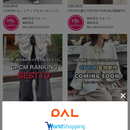
2026.08.05
2026.08.01
⭐CPCM⭐セットアップ＆オールインワン特集👗
CPCM今週のTOP10🎉TIMESALE開催中‼️
南町田店 スタッフ
南町田店 スタッフ
南町田店
南町田店
PAL GROUP OUTLET
PAL GROUP OUTLET
2026.08.01
2026.08.01
【今いちばん売れてる】CPCM人気ランキングTOP10🔥
【✨CPCM新作速報✨】7月31日(金)発売アイテムをご紹介📣
鳥栖店 スタッフ
鳥栖店 スタッフ
鳥栖店
鳥栖店