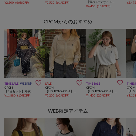
【選べる2デザイン】大人カジュアル、シアーブルゾン
¥
2,200
(
66%OFF
)
¥
2,530
(
61%OFF
)
¥
2,47
¥
4,455
(
10%OFF
)
CPCMからのおすすめ



TIME SALE
WEB限定
SALE
TIME SALE
TIME 
CPCM
CPCM
CPCM
CPCM
【3点セット】浴衣ワンピース
【U.S. POLO ASSN.】襟付きメッシュカーディガン
【U.S. POLO ASSN.】1ポイント刺繍ポロシャツ
¥
11,880
(
10%OFF
)
¥
2,200
(
62%OFF
)
¥
4,400
(
20%OFF
)
¥
3,16
WEB限定アイテム