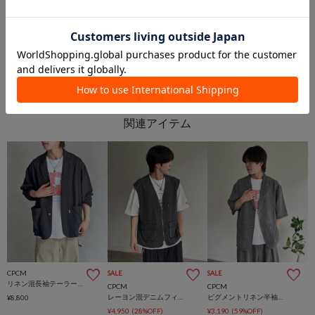
PAL GROUP OUTLET
PAL GROUP OUTLET
CPCM
SALE
SALE
リネン混長袖テーラードジャケット
CPCM
CPCM
レーヨン混デニムフィッシングベスト
ピグメントリネン半袖テーラードジャケット
¥8,800
¥4,950
(28%OFF)
¥3,190
(59%OFF)