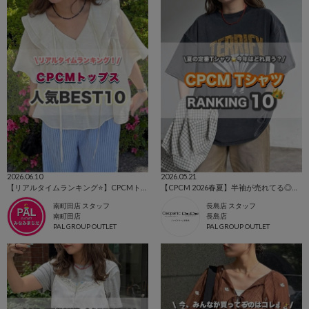
2026.06.10
2026.05.21
【リアルタイムランキング⭐】CPCMトップス🔥BEST10🔥
【CPCM 2026春夏】半袖が売れてる◎人気TシャツBEST10🌼
南町田店 スタッフ
長島店 スタッフ
南町田店
長島店
PAL GROUP OUTLET
PAL GROUP OUTLET