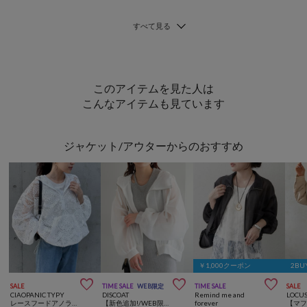
このアイテムを見た人は
こんなアイテムも見ています
ジャケット/アウターからのおすすめ
￥1,000クーポン
2BU



SALE
TIME SALE
WEB限定
TIME SALE
SALE
CIAOPANIC TYPY
DISCOAT
Remind me and
LOCU
レースフードアノラック
【新色追加!/WEB限定】シアーフードマウンテンパーカー
forever