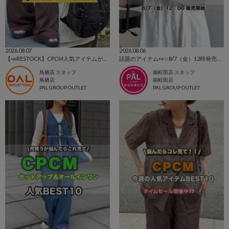
2026.08.07
2026.08.06
【📣RESTOCK】CPCM人気アイテムが再入荷！
話題のアイテム👀✨8/7（金）12時発売⭐CPCM新作
鳥栖店 スタッフ
南町田店 スタッフ
鳥栖店
南町田店
PAL GROUP OUTLET
PAL GROUP OUTLET