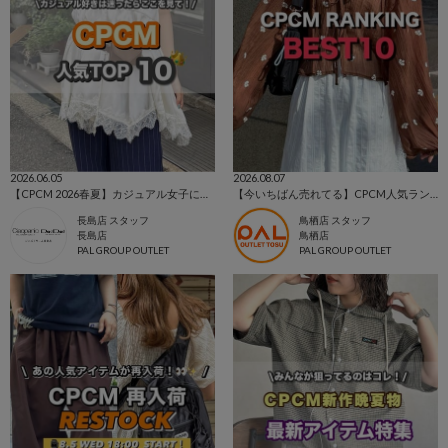
2026.06.05
2026.08.07
【CPCM 2026春夏】カジュアル女子に選ばれている人気アイテムTOP10🌼
【今いちばん売れてる】CPCM人気ランキングTOP10🔥
長島店 スタッフ
鳥栖店 スタッフ
長島店
鳥栖店
PAL GROUP OUTLET
PAL GROUP OUTLET