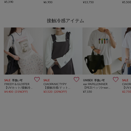
¥
5,390
¥
6,930
¥
13,750
¥
5,50
接触冷感アイテム



SALE
手洗い可
SALE
UNISEX
手洗い可
SALE
FREDY & GLOSTER
CIAOPANIC TYPY
ear PAPILLONNER
CIAOP
【UVカット/接触冷感】CATフォトＴシャツ
【接触冷感/ドット柄あり】フェイクレイヤードシアースラブ刺繍オーバーTee
【PEZ(ペッツ)×ear】刺しゅうTシャツ《UVカット/吸水速乾/接触冷感あり/手洗い可》
¥
4,400
(
31%OFF
)
¥
3,520
(
20%OFF
)
¥
7,150
¥
2,75