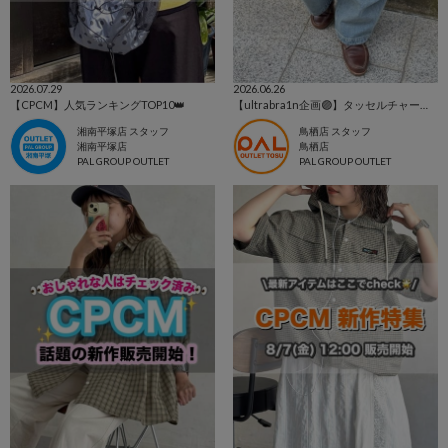
2026.07.29
2026.06.26
【CPCM】人気ランキングTOP10👑
【ultrabra1n企画🟣】タッセルチャームの販売が決定✨
湘南平塚店 スタッフ
鳥栖店 スタッフ
湘南平塚店
鳥栖店
PAL GROUP OUTLET
PAL GROUP OUTLET