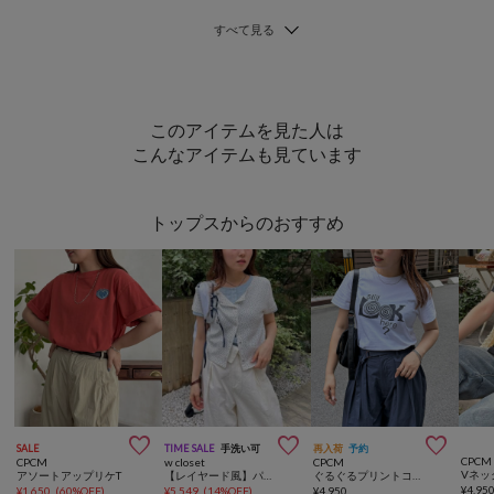
このアイテムを見た人は
こんなアイテムも見ています
トップスからのおすすめ



SALE
TIME SALE
手洗い可
再入荷
予約
CPCM
CPCM
w closet
CPCM
アソートアップリケT
【レイヤード風】パターンメッシュレイヤードT 夏服
ぐるぐるプリントコンパクトT
¥
4,95
¥
1,650
(
60%OFF
)
¥
5,549
(
14%OFF
)
¥
4,950