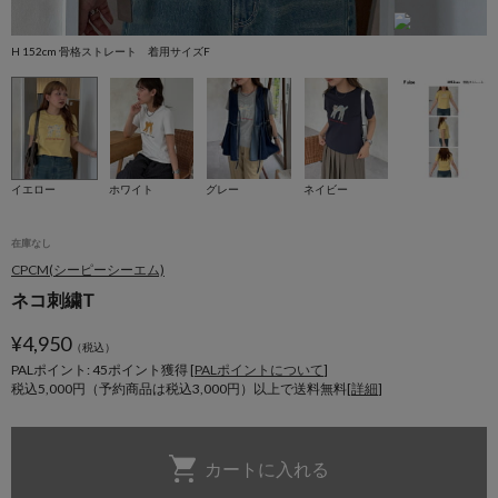
H 152cm 骨格ストレート 着用サイズF
H
イエロー
ホワイト
グレー
ネイビー
在庫なし
CPCM(シーピーシーエム)
ネコ刺繍T
¥
4,950
（税込）
PALポイント: 45
ポイント獲得 [
PALポイントについて
]
税込5,000円（予約商品は税込3,000円）以上で送料無料[
詳細
]