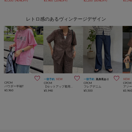
¥
3,300
(
40%OFF
)
¥
3,960
(
20%OFF
)
¥
2,200
(
60%OFF
)
¥
5,34
レトロ感のあるヴィンテージデザイン



一部予約
NEW
一部予約
高身長あり
NEW
CPCM
CPCM
CPCM
CPCM
パウダー半袖T
【セットアップ着用可】パッチワーク刺繍半袖シアーシャツ
フレアデニム
アソー
¥
3,960
¥
5,940
¥
5,500
¥
3,96