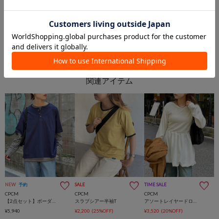
PAL GROUP OUTLET
PAL GROUP OUTLET
NEW
予約
SALE
TIME SALE
CPCM
CPCM
CPCM
【2点セット】ボーダーロンTアンサンブル
スラブシアー半袖T
アソートレイヤードロンT
¥5,940
¥2,200
(25%OFF)
¥3,520
(20%OFF)