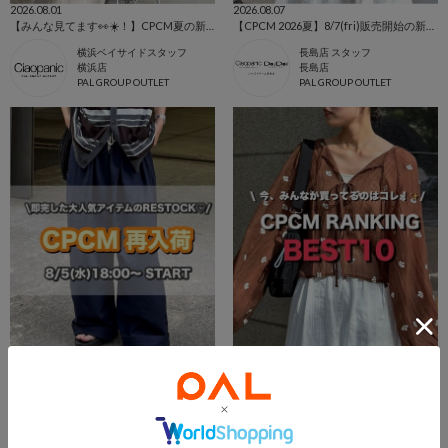
2026.08.01
2026.08.07
【みんな見てます👀☀️！】CPCM夏の新作アイテム特集👕❗️
【CPCM 2026夏】8/7(fri)販売開始の新作アイテムまとめ🌼
横浜ベイサイドスタッフ
長島店 スタッフ
横浜店
長島店
PAL GROUP OUTLET
PAL GROUP OUTLET
2026.08.07
2026.08.07
【CPCM 2026夏】8/5(wed)再販売開始の人気アイテム🌼
【今いちばん売れてる】CPCM人気ランキングTOP10🔥
長島店 スタッフ
鳥栖店 スタッフ
長島店
鳥栖店