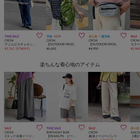



TIME SALE
予約
NEW
再入荷
一部予約
SALE
CPCM
CPCM
CPCM
CPCM
デニムビスチェセットアップ
【OUTDOOR PRODUCTS】パッカブルリュック
【OUTDOOR PRODUCTS】カラーボディバッグ
¥
3,762
(
57%OFF
)
¥
6,600
¥
4,950
¥
3,96
楽ちんな着心地のアイテム



SALE
TIME SALE
SALE
再入荷
CPCM
BIRTHDAY BAR
CPCM
DISCO
2タック冷感イージーワイドパンツ
【PEANUTS ピーナッツ】 Tシャツ リラックスデザイン
麻混イージーパンツ