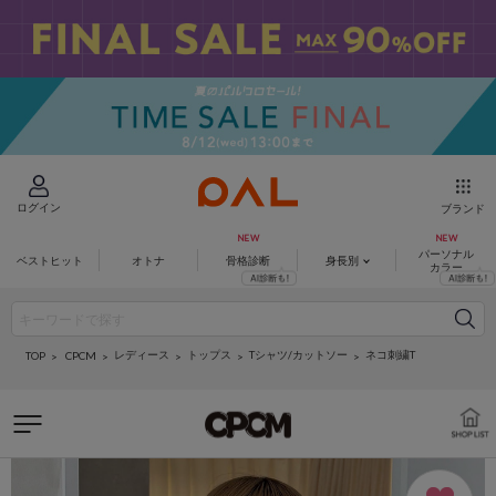
ログイン
ブランド
パーソナル
ベストヒット
オトナ
骨格診断
身長別
カラー
レディース
トップス
Tシャツ/カットソー
ネコ刺繍T
CPCM
TOP