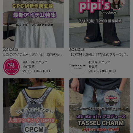
2026.08.06
2026.07.18
話題のアイテム👀✨8/7（金）12時発売⭐CPCM新作
【CPCM 2026夏】ぴぴ企画プリーツパンツ🌼
南町田店 スタッフ
長島店 スタッフ
南町田店
長島店
PAL GROUP OUTLET
PAL GROUP OUTLET