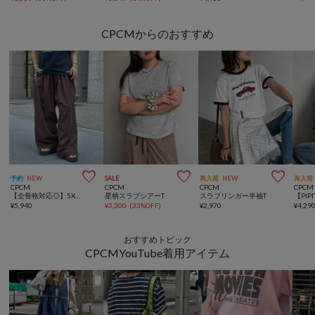
CPCMからのおすすめ



予約
NEW
SALE
再入荷
NEW
再入荷
CPCM
CPCM
CPCM
CPCM
【全骨格対応◎】5Xイージーパンツ《ユニセックス仕様》
星柄スラブシアーT
スラブリンガー半袖T
¥
5,940
¥
3,300
(
33%OFF
)
¥
2,970
¥
4,29
おすすめトピック
CPCMYouTube着用アイテム