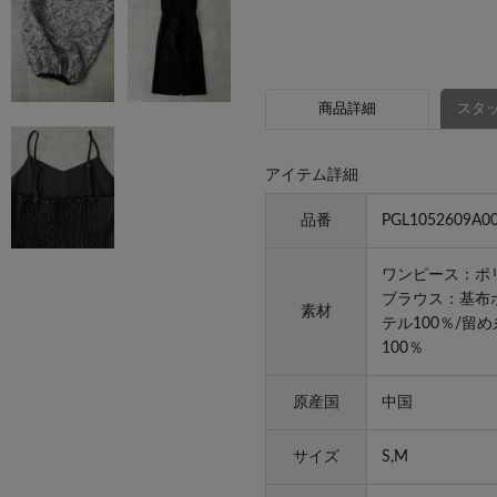
商品詳細
スタッ
アイテム詳細
品番
PGL1052609A0
ワンピース：ポリ
ブラウス：基布ポ
素材
テル100％/留め
100％
原産国
中国
サイズ
S,M