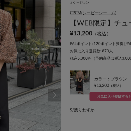
オケージョン
CPCM(シーピーシーエム)
【WEB限定】チ
¥
13,200
（税込）
PALポイント: 120ポイント獲得 [
P
お気に入り登録数:
870
人
税込5,000円（予約商品は税込3,0
カラー：ブラウン
¥13,200
（税込）
お気に入り登録する
S/
残りわずか