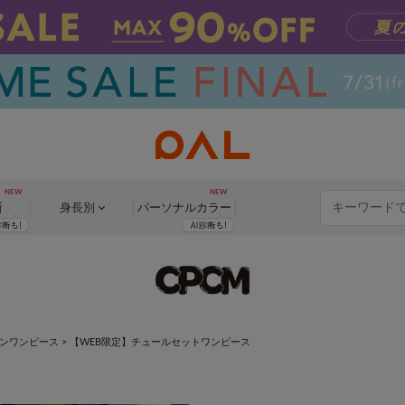
断
身長別
パーソナル
カラー
ョンワンピース
>
【WEB限定】チュールセットワンピース