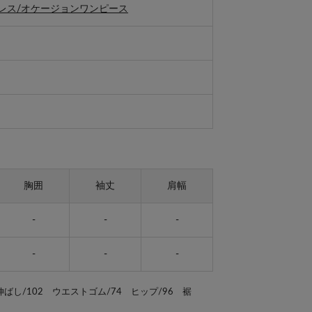
レス/オケージョンワンピース
胸囲
袖丈
肩幅
-
-
-
-
-
-
伸ばし/102 ウエストゴム/74 ヒップ/96 裾