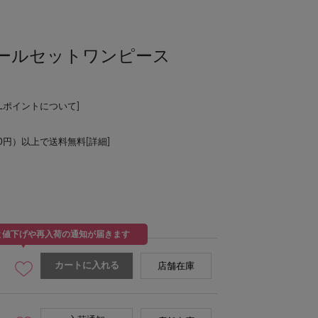
ュールセットワンピース
ALポイントについて
]
00円）以上で送料無料[
詳細
]
と値下げや再入荷の通知が届きます
カートに入れる
店舗在庫