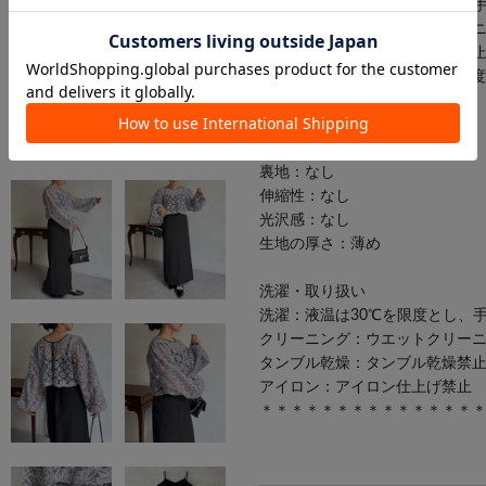
洗濯：液温は30℃を限度とし、
クリーニング：ウエットクリー
タンブル乾燥：タンブル乾燥禁
アイロン：底面温度120 ℃を
【ブラウス】
透け感：あり
裏地：なし
伸縮性：なし
光沢感：なし
生地の厚さ：薄め
洗濯・取り扱い
洗濯：液温は30℃を限度とし、
クリーニング：ウエットクリー
タンブル乾燥：タンブル乾燥禁
アイロン：アイロン仕上げ禁止
＊＊＊＊＊＊＊＊＊＊＊＊＊＊