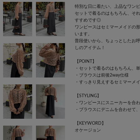
特別な日に着たい、上品なワン
セットで着るのはもちろん、そ
すすめです◎
ワンピースはセミマーメイドの
います。
普段使いから、ちょっとしたお
しのアイテム！
【POINT】
・セットで着るのはもちろん、
・ブラウスは前後2way仕様
・すっきり見えするセミマーメ
【STYLING】
・ワンピースにスニーカーを合
・ブラウスにデニムを合わせて
【KEYWORD】
オケージョン