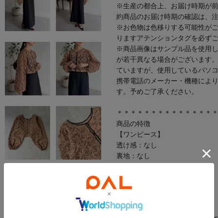
※生産の都合上、お届け時期が
約商品のお届け時期の確認は、
※お色物は色移りする可能性が
りますアテンションタグを必ず
※商品画像はサンプル品を使用
が若干異なる場合がございます
ていますが、使用しているパソ
携帯電話のメーカー・機種によ
す。予めご了承ください。
＊＊＊＊＊＊＊＊＊＊＊＊＊＊
商品の特徴
【ワンピース】
透け感：なし
裏地：なし
伸縮性：なし
光沢感：なし
生地の厚さ：普通
洗濯・取り扱い