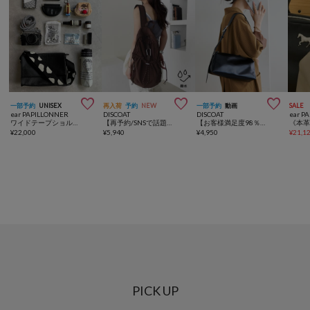



一部予約
UNISEX
再入荷
予約
NEW
一部予約
動画
SALE
ear PAPILLONNER
DISCOAT
DISCOAT
ear P
ワイドテープショルダーバッグ《本革/軽量470g/ボディバッグ/500mlペットボトルも入る！/ユニセックス》
【再予約/SNSで話題！/撥水/軽量】シアーリップバックパック
【お客様満足度98％超え♪/ベストセラー 】マルチWAYワンハンドルショルダーバッグ《詳細動画あり》
¥
22,000
¥
5,940
¥
4,950
¥
21,1
PICK UP