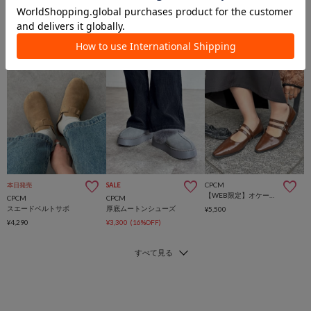
CPCM
本日発売
SALE
【WEB限定】オケージョンパンプス
CPCM
CPCM
スエードベルトサボ
厚底ムートンシューズ
¥5,500
¥4,290
¥3,300
(16%OFF)