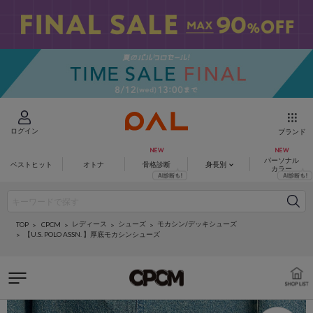
ログイン
ブランド
パーソナル
ベストヒット
オトナ
骨格診断
身長別
カラー
レディース
シューズ
モカシン/デッキシューズ
CPCM
TOP
【U.S. POLO ASSN. 】厚底モカシンシューズ