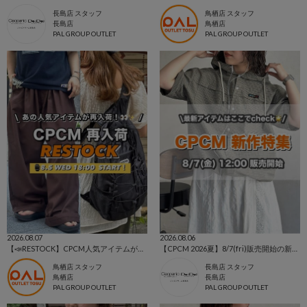
長島店 スタッフ
鳥栖店 スタッフ
長島店
鳥栖店
PAL GROUP OUTLET
PAL GROUP OUTLET
2026.08.07
2026.08.06
【📣RESTOCK】CPCM人気アイテムが再入荷！
【CPCM 2026夏】8/7(fri)販売開始の新作アイテムまとめ🌼
鳥栖店 スタッフ
長島店 スタッフ
鳥栖店
長島店
PAL GROUP OUTLET
PAL GROUP OUTLET