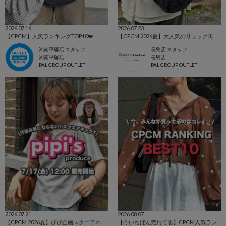
2026.07.16
2026.07.23
【CPCM】人気ランキングTOP10👑
【CPCM 2026夏】大人気のリュック再入荷&新色登場🌼
湘南平塚店 スタッフ
長島店 スタッフ
湘南平塚店
長島店
PAL GROUP OUTLET
PAL GROUP OUTLET
2026.07.21
2026.08.07
【CPCM 2026夏】ぴぴ企画スクエアネックワッフルT🌼
【今いちばん売れてる】CPCM人気ランキングTOP10🔥