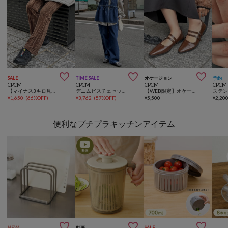



SALE
TIME SALE
オケージョン
予約
CPCM
CPCM
CPCM
CPCM
【マイナス3キロ見え！】クラッシュベロアパンツ
デニムビスチェセットアップ
【WEB限定】オケージョンパンプス
¥
1,650
(
66%OFF
)
¥
3,762
(
57%OFF
)
¥
5,500
¥
2,20
便利なプチプラキッチンアイテム



NEW
動画
SALE