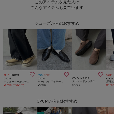
このアイテムを見た人は
こんなアイテムも見ています
シューズからのおすすめ



SALE
UNISEX
予約
NEW
SALE
COLONY 2139
CPCM
CPCM
CPCM
スウェードタッチスリッポン
ボリューソールステッチムートン
ベーシックギャザーローファー
厚底
¥
7,700
¥
2,970
(
55%OFF
)
¥
5,940
¥
3,30
CPCMからのおすすめ