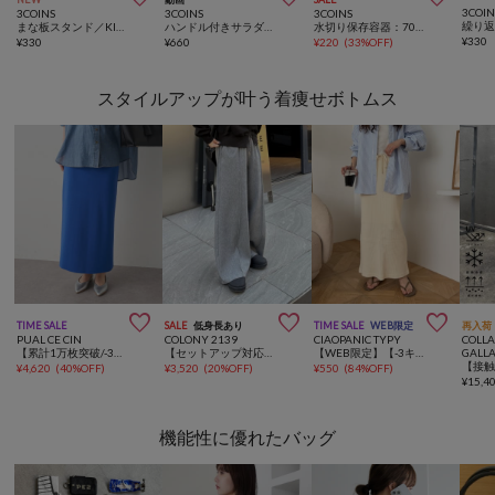
3COIN
3COINS
3COINS
3COINS
まな板スタンド／KITINTO
ハンドル付きサラダスピナー／KITINTO
水切り保存容器：700ml
¥
330
¥
330
¥
660
¥
220
(
33%OFF
)
スタイルアップが叶う着痩せボトムス



TIME SALE
SALE
低身長あり
TIME SALE
WEB限定
再入荷
PUAL CE CIN
COLONY 2139
CIAOPANIC TYPY
COLL
【累計1万枚突破/-3kg見え/Du noir】ナロースカート
【セットアップ対応】4WAYストレッチセンターシームワイドパンツ
【WEB限定】【-3キロ見え/14色】すっきりシルエットリブスカート
GALL
¥
4,620
(
40%OFF
)
¥
3,520
(
20%OFF
)
¥
550
(
84%OFF
)
¥
15,4
機能性に優れたバッグ