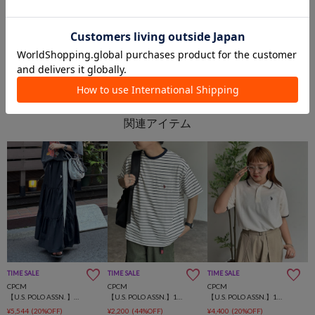
PAL GROUP OUTLET
PAL GROUP OUTLET
TIME SALE
TIME SALE
TIME SALE
CPCM
CPCM
CPCM
【U.S. POLO ASSN. 】ティアードスカート
【U.S. POLO ASSN.】1ポイント刺繍半袖T
【U.S. POLO ASSN.】1ポイント刺繍ポロシャツ
¥5,544
(20%OFF)
¥2,200
(44%OFF)
¥4,400
(20%OFF)