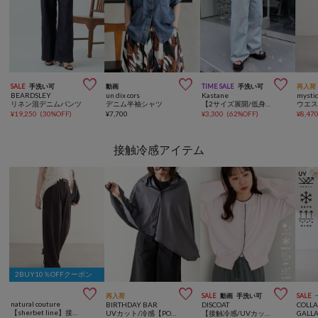



SALE
手洗い可
動画
TIME SALE
手洗い可
再入荷
BEARDSLEY
un dix cors
Kastane
mysti
リネン混デニムパンツ
デニム半袖シャツ
【2サイズ展開/低身長サイズ】スプレーワイドデニムパンツ
ウエス
¥
19,250
(
30%OFF
)
¥
7,700
¥
3,300
(
62%OFF
)
¥
8,47
接触冷感アイテム
2BUY10％OFFクーポン



再入荷
SALE
動画
手洗い可
SALE
natural couture
BIRTHDAY BAR
DISCOAT
COLL
【sherbet line】接触冷感ベルト付きタック入りパンツ
UVカット/冷感【POST GENERAL】クイックドライフーディータオルBIG
【接触冷感/UVカット/遮熱/吸水速乾】バイカラーカーディガン
GALL