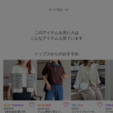
このアイテムを見た人は
こんなアイテムも見ています
トップスからのおすすめ



再入荷
TIME SALE
再入荷
SALE
予約
NEW
TIME 
DISCOAT
un dix cors
CPCM
Chico
【新色追加/夏の羽織に♪】ライトスポンディッシュ半袖カーディガン《WEB限定》
デニム襟切り替えプルオーバー
ストライプカバーオールシャツ