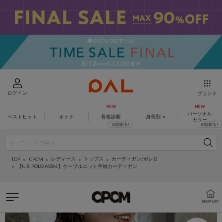
ログイン
ブランド
パーソナル
ベストヒット
オトナ
骨格診断
身長別
カラー
レディース
トップス
カーディガン/ボレロ
CPCM
TOP
【U.S. POLO ASSN.】ケーブルニット半袖カーディガン