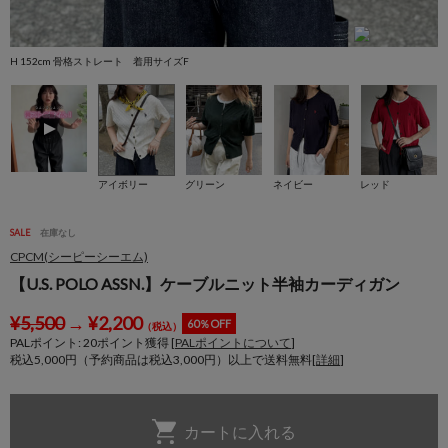
H 152cm 骨格ストレート 着用サイズF
H
アイボリー
グリーン
ネイビー
レッド
SALE
在庫なし
CPCM(シーピーシーエム)
【U.S. POLO ASSN.】ケーブルニット半袖カーディガン
¥
5,500
→
¥
2,200
60％OFF
（税込）
PALポイント:
20
ポイント獲得 [
PALポイントについて
]
税込5,000円（予約商品は税込3,000円）以上で送料無料[
詳細
]