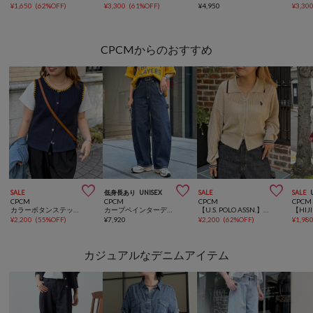
¥
1,650
(
62%OFF
)
¥
3,300
(
61%OFF
)
¥
4,950
¥
3,30
CPCMからのおすすめ



SALE
低身長あり
UNISEX
SALE
SALE
CPCM
CPCM
CPCM
CPCM
カラーボタンステッチニットベスト
カーブペインターデニムパンツ
【U.S. POLO ASSN.】襟付きメッシュカーディガン
¥
2,200
(
55%OFF
)
¥
7,920
¥
2,200
(
62%OFF
)
¥
1,98
カジュアルなデニムアイテム