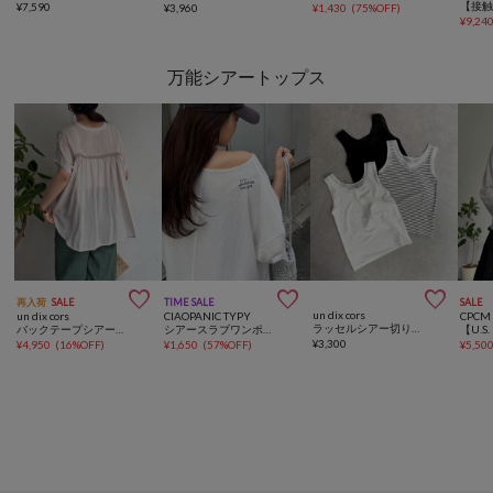
¥
7,590
¥
3,960
¥
1,430
(
75%OFF
)
¥
9,24
万能シアートップス



再入荷
SALE
TIME SALE
SALE
un dix cors
un dix cors
CIAOPANIC TYPY
CPCM
ラッセルシアー切り替え2WAYタンク
バックテープシアーブラウス
シアースラブワンポイント刺繍オーバー半袖Tee
¥
3,300
¥
4,950
(
16%OFF
)
¥
1,650
(
57%OFF
)
¥
5,50