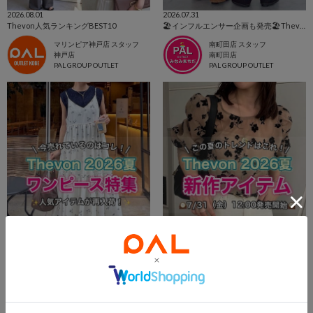
2026.08.01
2026.07.31
Thevon人気ランキングBEST10
🏖インフルエンサー企画も発売🏖Thevon. 新作アイテム
マリンピア神戸店 スタッフ
南町田店 スタッフ
神戸店
南町田店
PAL GROUP OUTLET
PAL GROUP OUTLET
2026.07.31
2026.07.31
【🌻Thevon🌻】夏のワンピース特集はこちらから！👀✨【今売れているのはこれ！！】
【🌻Thevon🌻】今週の新作アイテムはこちらから！👀✨
広島店 スタッフ
広島店 スタッフ
広島店
広島店