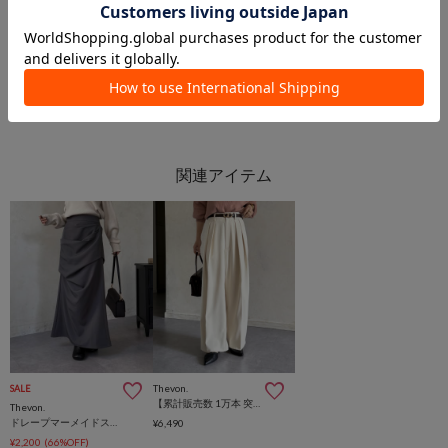
PAL GROUP OUTLET
PAL GROUP OUTLET
Thevon.
SALE
【累計販売数 1万本 突破！】2タックスラックス
Thevon.
ドレープマーメイドスカート
¥6,490
¥2,200
(66%OFF)