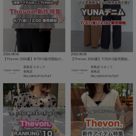
2026.08.06
2026.08.06
【Thevon. 2026夏】8/7(fri)販売開始の新作アイテムまとめ🌷
【Thevon. 2026夏】7/31(fri)販売開始🔔YUNAデニム新色&新サイズ登場🌷
長島店 スタッフ
長島店 スタッフ
長島店
長島店
PAL GROUP OUTLET
PAL GROUP OUTLET