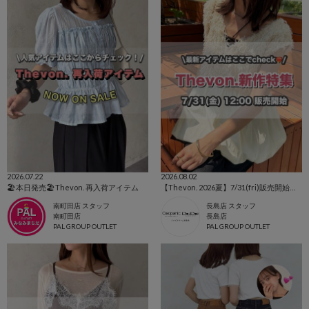
2026.07.22
2026.08.02
🏖本日発売🏖Thevon. 再入荷アイテム
【Thevon. 2026夏】7/31(fri)販売開始の新作アイテムまとめ🌷
南町田店 スタッフ
長島店 スタッフ
南町田店
長島店
PAL GROUP OUTLET
PAL GROUP OUTLET