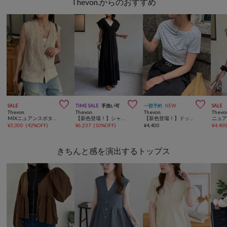
Thevon.からのおすすめ



SALE
TIME SALE
手洗い可
一部予約
NEW
SALE
Thevon.
Thevon.
Thevon.
Thevo
MIXニュアンスボタンノースリニット
【新色登場！】シャーリングジャガードワンピース
【新色登場！】ドットドレープTシャツ
¥
3,300
(
42%OFF
)
¥
6,237
(
10%OFF
)
¥
4,400
¥
4,40
きちんと感を演出するトップス