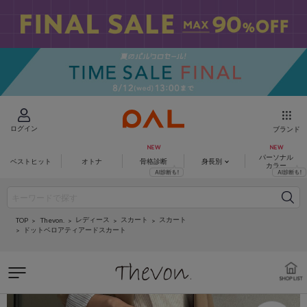
ログイン
ブランド
パーソナル
ベストヒット
オトナ
骨格診断
身長別
カラー
レディース
スカート
スカート
Thevon.
TOP
ドットベロアティアードスカート