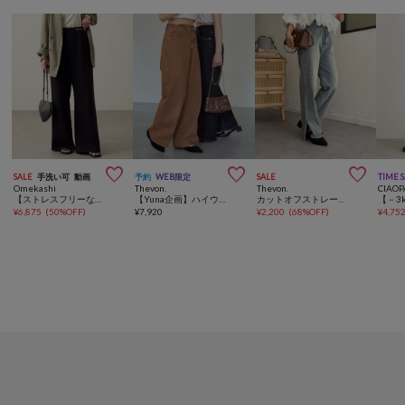



SALE
手洗い可
動画
予約
WEB限定
SALE
TIME 
Omekashi
Thevon.
Thevon.
CIAOP
【ストレスフリーな履き心地◎】刺繍ポンチイージーパンツ
【Yuna企画】ハイウエストストレートデニムパンツ
カットオフストレートデニム
¥
6,875
(
50%OFF
)
¥
7,920
¥
2,200
(
68%OFF
)
¥
4,75