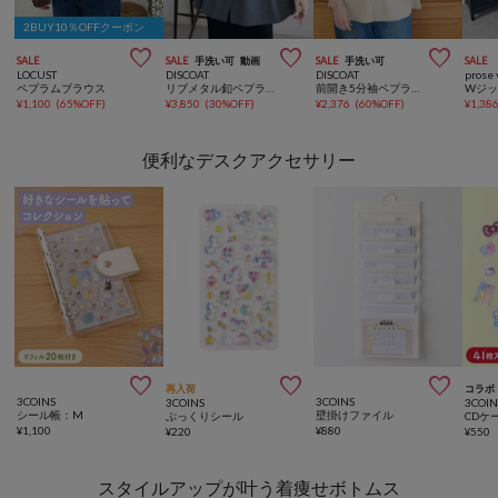
2BUY10％OFFクーポン



SALE
SALE
手洗い可
動画
SALE
手洗い可
SALE
LOCUST
DISCOAT
DISCOAT
prose 
ペプラムブラウス
リブメタル釦ペプラムノースリーブ
前開き5分袖ペプラムプルオーバー
¥
1,100
(
65%OFF
)
¥
3,850
(
30%OFF
)
¥
2,376
(
60%OFF
)
¥
1,38
便利なデスクアクセサリー



再入荷
コラボ
3COINS
3COINS
3COINS
3COIN
シール帳：M
壁掛けファイル
ぷっくりシール
¥
1,100
¥
880
¥
220
¥
550
スタイルアップが叶う着痩せボトムス