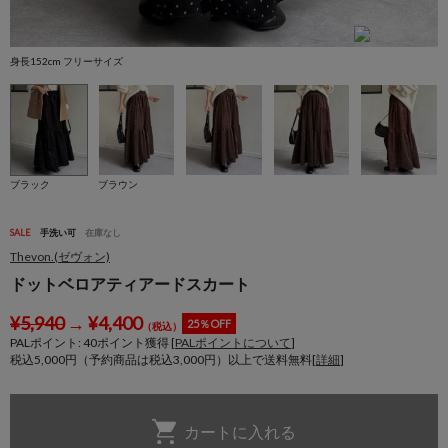
身長152cm フリーサイズ
身
ブラック
ブラウン
SALE
手洗い可
在庫なし
Thevon.(ゼヴォン)
ドットベロアティアードスカート
¥
5,940
→
¥
4,400
25％OFF
（税込）
PALポイント:
40
ポイント獲得 [
PALポイントについて
]
税込5,000円（予約商品は税込3,000円）以上で送料無料[
詳細
]