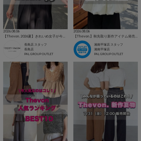
2026.08.06
2026.08.06
【Thevon. 2026夏】きれいめ女子が今買うべき人気アイテムBEST10🌷
【Thevon.】秋先取り新作アイテム発売スタート🍂
長島店 スタッフ
湘南平塚店 スタッフ
長島店
湘南平塚店
PAL GROUP OUTLET
PAL GROUP OUTLET