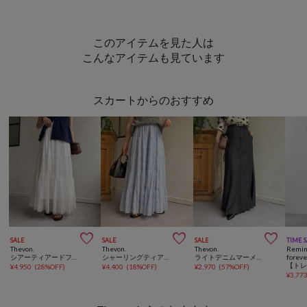
このアイテムを見た人は
こんなアイテムも見ています
スカートからのおすすめ



SALE
SALE
SALE
TIME 
Thevon.
Thevon.
Thevon.
Remin
シアーティアードフレアスカート
シャーリングティアードスカート
ライトデニムマーメイドスカート
foreve
¥
4,950
(
28%OFF
)
¥
4,400
(
18%OFF
)
¥
2,970
(
57%OFF
)
¥
3,77