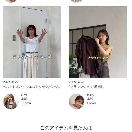
2025.07.27
2025.06.26
ベルト付きハイウエストタックパンツ着回し4コーデ✨
"ブラウンシャツ"着回し
aimi
mayu
本部
本部
Thevon.
Thevon.
このアイテムを見た人は