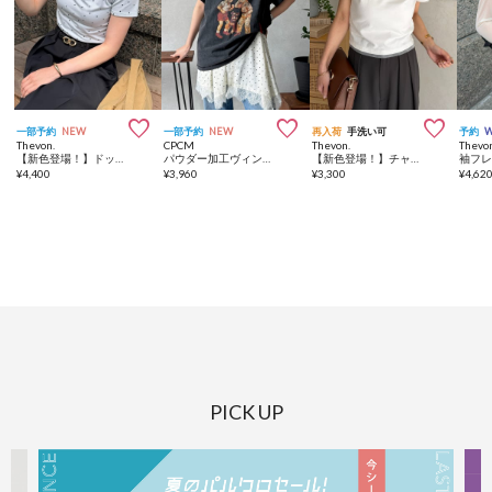



一部予約
NEW
一部予約
NEW
再入荷
手洗い可
予約
Thevon.
CPCM
Thevon.
Thevo
【新色登場！】ドットドレープTシャツ
パウダー加工ヴィンテージライクT
【新色登場！】チャーム付きコンパクトTシャツ
¥
4,400
¥
3,960
¥
3,300
¥
4,62
PICK UP