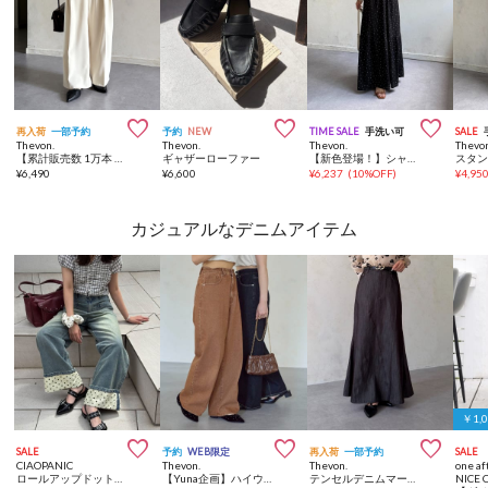



再入荷
一部予約
予約
NEW
TIME SALE
手洗い可
SALE
Thevon.
Thevon.
Thevon.
Thevo
【累計販売数 1万本 突破！】2タックスラックス
ギャザーローファー
【新色登場！】シャーリングジャガードワンピース
¥
6,490
¥
6,600
¥
6,237
(
10%OFF
)
¥
4,95
カジュアルなデニムアイテム
￥1,



SALE
予約
WEB限定
再入荷
一部予約
SALE
CIAOPANIC
Thevon.
Thevon.
one af
ロールアップドット柄ワイドデニムパンツ
【Yuna企画】ハイウエストストレートデニムパンツ
テンセルデニムマーメイドスカート
NICE 