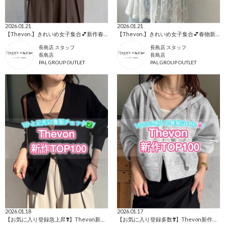
2026.01.21
2026.01.21
【Thevon.】きれいめ女子集合💕新作春物人気ランキングTOP10👑✨
【Thevon.】きれいめ女子集合💕春物新作商品のご紹介🥰
長島店 スタッフ
長島店 スタッフ
長島店
長島店
PAL GROUP OUTLET
PAL GROUP OUTLET
2026.01.18
2026.01.17
【お気に入り登録急上昇❣️】Thevon新作ランキングTOP100
【お気に入り登録多数❣️】Thevon新作ランキングTOP100