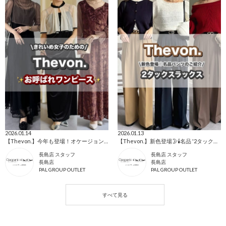
2026.01.14
2026.01.13
【Thevon.】今年も登場！オケージョンドレス特集👗✨
【Thevon.】新色登場🌛🕯️名品 '2タックスラックス'が愛される理由💐✨
長島店 スタッフ
長島店 スタッフ
長島店
長島店
PAL GROUP OUTLET
PAL GROUP OUTLET