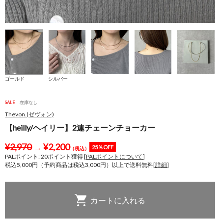
ゴールド
シルバー
SALE
在庫なし
Thevon.(ゼヴォン)
【heilly/ヘイリー】2連チェーンチョーカー
¥
2,970
→
¥
2,200
25％OFF
（税込）
PALポイント:
20
ポイント獲得 [
PALポイントについて
]
税込5,000円（予約商品は税込3,000円）以上で送料無料[
詳細
]