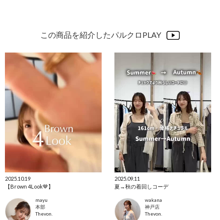
この商品を紹介したパルクロPLAY
2025.10.19
2025.09.11
【Brown 4Look🤎】
夏→秋の着回しコーデ
mayu
wakana
本部
神戸店
Thevon.
Thevon.