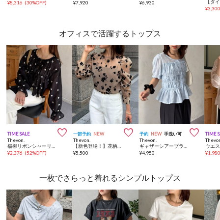
¥
8,316
(
30%OFF
)
¥
7,920
¥
6,930
¥
3,30
オフィスで活躍するトップス



TIME SALE
一部予約
NEW
予約
NEW
手洗い可
TIME 
Thevon.
Thevon.
Thevon.
Thevo
楊柳リボンシャーリングシアーブラウス
【新色登場！】花柄オーガンジーブラウス
ギャザーシアーブラウス
¥
2,376
(
52%OFF
)
¥
5,500
¥
4,950
¥
1,98
一枚でさらっと着れるシンプルトップス