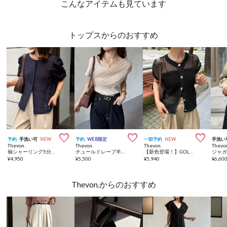
こんなアイテムも見ています
トップスからのおすすめ



予約
手洗い可
NEW
予約
WEB限定
一部予約
NEW
手洗い
Thevon.
Thevon.
Thevon.
Thevo
袖シャーリング5分袖シアーブラウス
チュールドレープ半袖アシメプルオーバー
【新色登場！】GOLDボタンメッシュフレンチカーディガン
¥
4,950
¥
5,500
¥
5,940
¥
6,60
Thevon.からのおすすめ