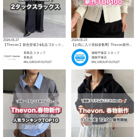
2026.01.27
2026.01.23
【Thevon.】新色登場🌛🕯️名品 '2タックスラックス'が愛される理由💐✨
【お気に入り登録多数❣️】Thevon新作ランキングTOP100
長島店 スタッフ
湘南平塚店 スタッフ
長島店
湘南平塚店
PAL GROUP OUTLET
PAL GROUP OUTLET