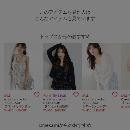
このアイテムを見た人は
こんなアイテムも見ています
トップスからのおすすめ



SALE
再入荷
TIME SALE
SALE
SALE
one after another
one after another
one after another
Omeka
NICE CLAUP
NICE CLAUP
NICE CLAUP
フロントリボンチュニック
【UVカット/接触冷感/防しわ加工】ロゴ刺しゅうフリルラメパーカー
シアーラメカーディガン
¥
5,39
¥
4,400
(
44%OFF
)
¥
7,920
(
10%OFF
)
¥
4,400
(
11%OFF
)
Omekashiからのおすすめ