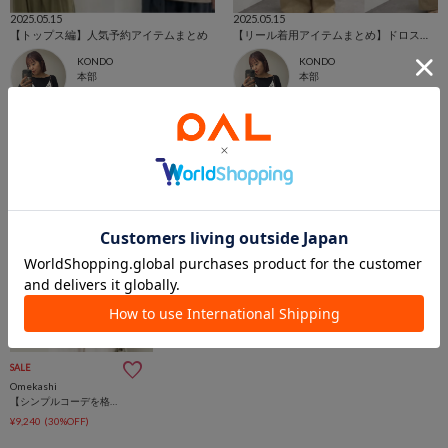
2025.05.15
2025.05.15
【トップス編】人気予約アイテムまとめ
【リール着用アイテムまとめ】ドロストカーブパンツ、どっちが好き？
KONDO
KONDO
本部
本部
Omekashi
Omekashi
SALE
Omekashi
【シンプルコーデを格上げ】レースオーバーキャミソール
¥9,240
(30%OFF)