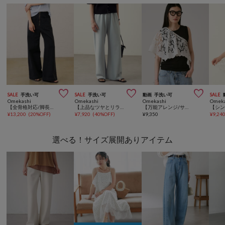



SALE
手洗い可
SALE
手洗い可
動画
手洗い可
SALE
Omekashi
Omekashi
Omekashi
Omeka
【全骨格対応/脚長効果◎】スウェットデニムフレアパンツ
【上品なツヤとリラクシーな履き心地/フレアシルエット】サテンバイアスイージーパンツ
【万能アレンジ/サイズ調整可能】マルチレーススカーフ
¥
13,200
(
20%OFF
)
¥
7,920
(
40%OFF
)
¥
9,350
¥
9,24
選べる！サイズ展開ありアイテム