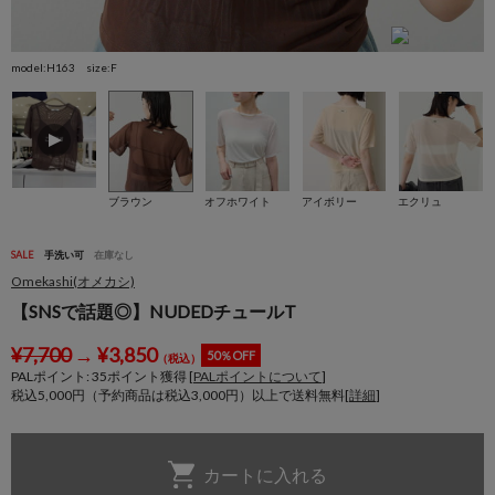
model:H163 size:F
s
ブラウン
オフホワイト
アイボリー
エクリュ
SALE
手洗い可
在庫なし
Omekashi(オメカシ)
【SNSで話題◎】NUDEDチュールT
¥
7,700
→
¥
3,850
50％OFF
（税込）
PALポイント:
35
ポイント獲得 [
PALポイントについて
]
税込5,000円（予約商品は税込3,000円）以上で送料無料[
詳細
]