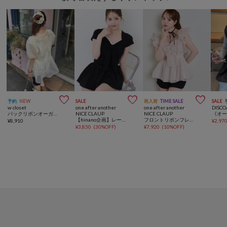



予約
NEW
SALE
再入荷
TIME SALE
SALE
w closet
one after another
one after another
DISCO
バックリボンオーガンジーブラウス
NICE CLAUP
NICE CLAUP
【hinano企画】レース付きフロントリボンTee
フロントリボンフレアブラウス
¥
8,910
¥
2,97
¥
3,850
(
30%OFF
)
¥
7,920
(
10%OFF
)