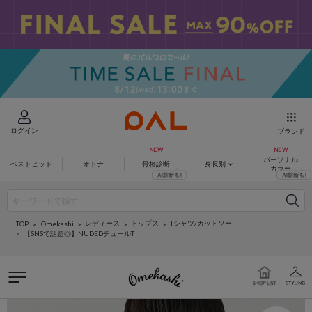
ログイン
ブランド
パーソナル
ベストヒット
オトナ
骨格診断
身長別
カラー
レディース
トップス
Tシャツ/カットソー
Omekashi
TOP
【SNSで話題◎】NUDEDチュールT