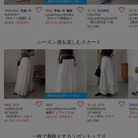
2BUY10％OFFクーポン



TIME SALE
手洗い可
SALE
手洗い可
動画
再入荷
WEB限定
再入荷
SHENERY
La boutique BonBon
COLLAGE
CAPRI
【4サイズ展開】ダブルクロスワイドパンツ
【3サイズ展開あり・最強モテ】ドットプリントラッフルマーメイドキャミワンピース
GALLARDAGALANTE
LE'M
《再入荷決定/４色６サイズ展開》【累計販売2.6万本】ブルージュデニム
¥
8,800
(
50%OFF
)
¥
13,376
(
20%OFF
)
¥
12,100
¥
12,8
シーズン感を楽しむスカート
MAX15％OFFクーポン



SALE
NEW
SALE
再入荷
NEW
TIME 
CAPRICIEUX
GALLARDAGALANTE
CAPRICIEUX
DISCO
LE'MAGE
楊柳ティアードスカート
LE'MAGE
【低身長サイズあり】ランダム切替フレアスカート
ベルトSETレイヤードスカート
¥
20,020
(
30%OFF
)
¥
1,10
¥
7,150
(
50%OFF
)
¥
16,500
一枚で着映えするリボントップス