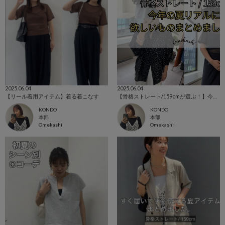
2025.06.04
2025.06.04
【リール着用アイテム】着る着こなす
【骨格ストレート/159cmが選ぶ！】今年の夏リアルに欲しいものまとめ
KONDO
KONDO
本部
本部
Omekashi
Omekashi